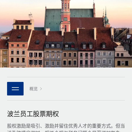
全球合同工入职与管理
合同工薪酬结算计算器
登录
Nederlands
探索全球合同工的结算货币选项与结算速度
PEO
成长阶段
外包复杂雇佣任务
Français
初创企业
通过 REMOTE 学习
为成长型企业量身打造的全球敏捷型人力资源与薪资解决方案
Deutsch
研究与指引
基础设施
中型市场
Remote Embedded
案例研究
通过定制化人力资源解决方案扩展团队
Español
将人力资源无缝融入工作流程
人力资源术语表
企业
Italiano
平台
面向大型企业的全球化人力资源服务
核对表和模板
团队的内置核心人力资源功能
Português (Portugal)
职位描述库
连接
概览
新的
与我们携手合作
日本語
使用我们的 MCP 将任何人工智能工具与 Remote 平台相连
战略技术合作伙伴
网络研讨会
集成
灵活地将全球人力资源嵌入您的平台
한국어
波兰员工股票期权
活动
借助核心业务工具简化流程
成为合作伙伴
中文（简体）
新闻室
股权激励是吸引、激励并留住优秀人才的重要方式。但当
与我们共探合作机遇