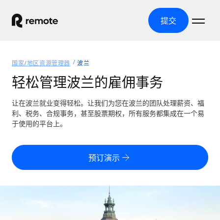
提交
首页
国家/地区资源管理器
波兰
产品
轻松管理波兰的雇佣事务
解决方案
全球招聘
让在波兰就业变得轻松。让我们为您在波兰的团队处理薪资、福
利、税务、合规事务，甚至股票期权，所有服务都集成在一个易
全球薪资管理
资源
于使用的平台上。
覆盖全球
轻松运行合规薪资
国家/地区资源管理器
定价
工具与计算器
第三方雇佣托管服务
按国家/地区查找全球雇佣支持
预订演示
零实体成本实现全球扩张
误分类风险计算工具
美国各州浏览器
按国家/地区检查员工误分类风险
第三方合同工托管服务
简化美国各州的招聘
中文（简体）
全球合规聘用合同工
员工成本计算器
Remote 无惧对比
计算任何国家的员工总成本
合同工管理
English
了解我们的竞争优势