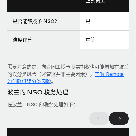
正式员工
福利
actually looks like
轻松管理员工福利
Most teams hear "payroll implementation" and picture a
six-month project with a dedicated team....
是否能够授予 NSO?
是
了解更多
难度评分
中等
需要注意的是，向合同工授予股票期权也可能增加在波兰
的误分类风险（尽管这并非主要因素）。
了解 Remote
如何降低误分类风险
。
波兰的 NSO 税务处理
在波兰，NSO 的税务处理如下：
←
→