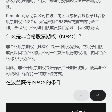
涉及跨境雇佣时，相关合规与税务问题会显著增加复杂
服务
薪金与人才洞察
Remote Build
即将推出
性。
咨询专家
集成与人工智能自动化咨询
洞察中心
Remote 可帮助贵公司在波兰向团队成员合规授予非合格
获得全球人力资源与合规方面的专家帮助
股票期权 (NSO)。无需应对合规难题或繁重的行政工
获得支持
作，全程为贵公司与团队成员提供清晰且简化的流程。
背景调查
案例研究
简化候选人筛选流程
查看全部资源
什么是非合格股票期权（NSO）？
合规守望台
非合格股票期权（NSO）是一种股权激励。它赋予团队
防范合规风险
博客
成员以固定价格购买公司一定数量股份的权利，该固定价
格称为行权价格。
设备管理
Why owned entities are key to maintaining
因此，非公开股票期权是培养员工长期忠诚度、使其与公
EOR compliance
在全球范围内配置和跟踪 IT 设备
司战略目标保持一致的绝佳方式。
As the global workforce continues to expand in response
实体设立
在波兰获得 NSO 的条件
to the demands of today’s labor market, the...
快速建立合规实体
了解更多
←
→
人员调配与搬迁
轻松搬迁员工
What a Workday global payroll implementation