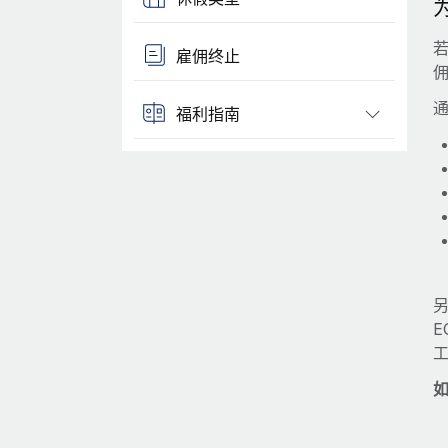
雇佣终止
通
福利指南
另
如