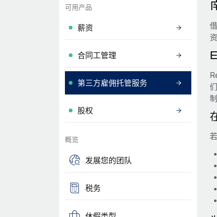
可用产品
借
薪资
合同工管理
R
第三方雇佣托管服务
股权
若
概览
发展您的团队
税务
休假类型