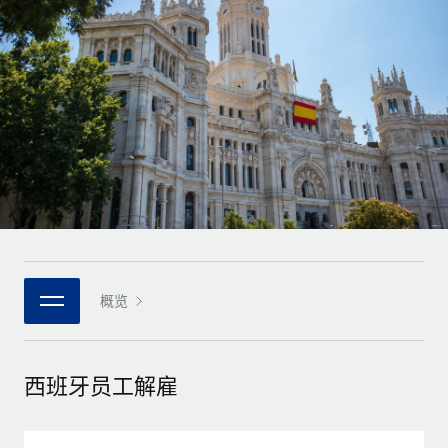
全球合同工入职与管理
合同工薪酬结算计算器
登录
Nederlands
探索全球合同工的结算货币选项与结算速度
PEO
成长阶段
外包复杂雇佣任务
Français
初创企业
通过 REMOTE 学习
为成长型企业量身打造的全球敏捷型人力资源与薪资解决方案
Deutsch
研究与指引
基础设施
中型市场
Remote Embedded
案例研究
通过定制化人力资源解决方案扩展团队
Español
将人力资源无缝融入工作流程
人力资源术语表
企业
Italiano
平台
面向大型企业的全球化人力资源服务
核对表和模板
团队的内置核心人力资源功能
Português (Portugal)
职位描述库
连接
概览
新的
与我们携手合作
日本語
使用我们的 MCP 将任何人工智能工具与 Remote 平台相连
战略技术合作伙伴
网络研讨会
集成
灵活地将全球人力资源嵌入您的平台
한국어
西班牙员工解雇
活动
借助核心业务工具简化流程
成为合作伙伴
中文（简体）
新闻室
与我们共探合作机遇