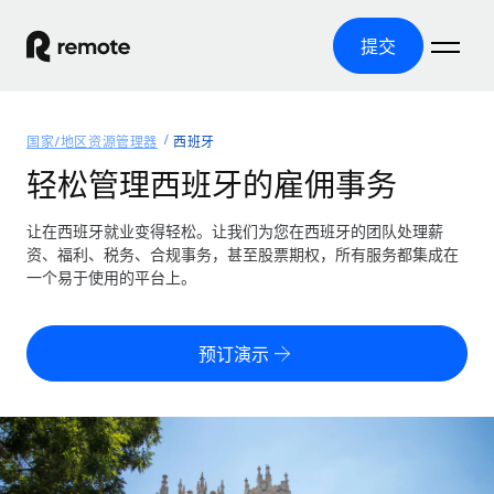
提交
首页
国家/地区资源管理器
西班牙
产品
轻松管理西班牙的雇佣事务
解决方案
全球招聘
让在西班牙就业变得轻松。让我们为您在西班牙的团队处理薪
资、福利、税务、合规事务，甚至股票期权，所有服务都集成在
全球薪资管理
资源
一个易于使用的平台上。
覆盖全球
轻松运行合规薪资
国家/地区资源管理器
定价
工具与计算器
第三方雇佣托管服务
按国家/地区查找全球雇佣支持
预订演示
零实体成本实现全球扩张
误分类风险计算工具
美国各州浏览器
按国家/地区检查员工误分类风险
第三方合同工托管服务
简化美国各州的招聘
中文（简体）
全球合规聘用合同工
员工成本计算器
Remote 无惧对比
计算任何国家的员工总成本
合同工管理
English
了解我们的竞争优势