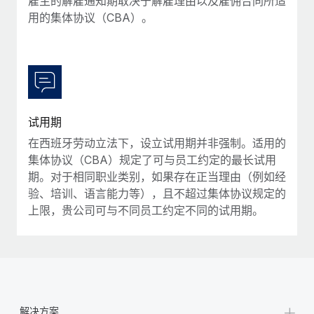
雇主的解雇通知期取决于解雇理由以及雇佣合同所适
福利
actually looks like
用的集体协议（CBA）。
轻松管理员工福利
Most teams hear "payroll implementation" and picture a
six-month project with a dedicated team....
了解更多
试用期
在西班牙劳动立法下，设立试用期并非强制。适用的
集体协议（CBA）规定了可与员工约定的最长试用
期。对于相同职业类别，如果存在正当理由（例如经
验、培训、语言能力等），且不超过集体协议规定的
上限，贵公司可与不同员工约定不同的试用期。
+
解决方案