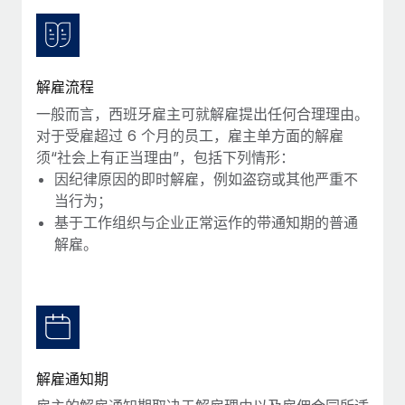
服务
薪金与人才洞察
Remote Build
即将推出
咨询专家
集成与人工智能自动化咨询
洞察中心
获得全球人力资源与合规方面的专家帮助
解雇流程
获得支持
背景调查
案例研究
一般而言，西班牙雇主可就解雇提出任何合理理由。
简化候选人筛选流程
查看全部资源
对于受雇超过 6 个月的员工，雇主单方面的解雇
须“社会上有正当理由”，包括下列情形：
合规守望台
因纪律原因的即时解雇，例如盗窃或其他严重不
防范合规风险
博客
当行为；
基于工作组织与企业正常运作的带通知期的普通
设备管理
Why owned entities are key to maintaining
解雇。
EOR compliance
在全球范围内配置和跟踪 IT 设备
As the global workforce continues to expand in response
实体设立
to the demands of today’s labor market, the...
快速建立合规实体
了解更多
人员调配与搬迁
轻松搬迁员工
解雇通知期
What a Workday global payroll implementation