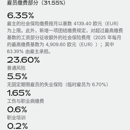
雇员缴费部分（31.55%）
服务
薪金与人才洞察
Remote Build
即将推出
咨询专家
6.35%
集成与人工智能自动化咨询
洞察中心
获得全球人力资源与合规方面的专家帮助
雇主的社会保险缴费按月以基数 4139.40 欧元（EUR）
获得支持
为上限。此外，新增一项团结缴费规定，对超过最高缴费
背景调查
案例研究
基数的工资部分征收额外的社会保险费用（2025 年每月
简化候选人筛选流程
查看全部资源
的最高缴费基数为 4,909.60 欧元（EUR））；其中
Cultivating a Thriving Remote-First Culture in
83.39% 由雇主承担。
Partnership with Remote
合规守望台
23.60%
防范合规风险
博客
At a glance Discover the evolution of TheyDo, a pioneering
普通风险
journey management platform that has...
设备管理
Why owned entities are key to maintaining
5.5%
EOR compliance
在全球范围内配置和跟踪 IT 设备
了解更多
无固定期限雇员的失业保险（临时雇员为 6.70%）
As the global workforce continues to expand in response
1.65%
实体设立
to the demands of today’s labor market, the...
快速建立合规实体
Reverse Tech's strategic partnership with
工伤与职业病缴费
Remote for contractor management and
了解更多
0.6%
人员调配与搬迁
payroll
职业培训
轻松搬迁员工
Reverse Tech at a glance Health and wellness startup,
0.2%
What a Workday global payroll implementation
Reverse Tech, partnered with Remote to manage...