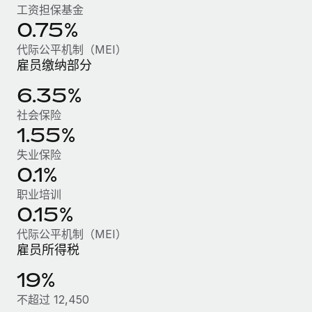
福利
actually looks like
工资担保基金
轻松管理员工福利
了解更多
0.75%
Most teams hear "payroll implementation" and picture a
six-month project with a dedicated team....
代际公平机制（MEI）
雇员缴纳部分
了解更多
6.35%
社会保险
1.55%
失业保险
0.1%
职业培训
0.15%
代际公平机制（MEI）
雇员所得税
19%
不超过 12,450