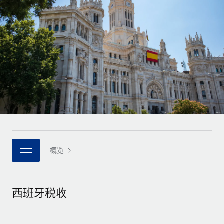
全球合同工入职与管理
合同工薪酬结算计算器
登录
Nederlands
探索全球合同工的结算货币选项与结算速度
PEO
成长阶段
外包复杂雇佣任务
Français
初创企业
通过 REMOTE 学习
为成长型企业量身打造的全球敏捷型人力资源与薪资解决方案
Deutsch
研究与指引
基础设施
中型市场
Remote Embedded
案例研究
通过定制化人力资源解决方案扩展团队
Español
将人力资源无缝融入工作流程
人力资源术语表
企业
Italiano
平台
面向大型企业的全球化人力资源服务
核对表和模板
团队的内置核心人力资源功能
Português (Portugal)
职位描述库
连接
概览
新的
与我们携手合作
日本語
使用我们的 MCP 将任何人工智能工具与 Remote 平台相连
战略技术合作伙伴
网络研讨会
集成
灵活地将全球人力资源嵌入您的平台
한국어
西班牙税收
活动
借助核心业务工具简化流程
成为合作伙伴
中文（简体）
新闻室
与我们共探合作机遇