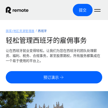
提交
首页
国家/地区资源管理器
西班牙
产品
轻松管理西班牙的雇佣事务
解决方案
全球招聘
让在西班牙就业变得轻松。让我们为您在西班牙的团队处理薪
资、福利、税务、合规事务，甚至股票期权，所有服务都集成在
全球薪资管理
资源
一个易于使用的平台上。
覆盖全球
轻松运行合规薪资
国家/地区资源管理器
定价
工具与计算器
第三方雇佣托管服务
按国家/地区查找全球雇佣支持
预订演示
零实体成本实现全球扩张
误分类风险计算工具
美国各州浏览器
按国家/地区检查员工误分类风险
第三方合同工托管服务
简化美国各州的招聘
中文（简体）
全球合规聘用合同工
员工成本计算器
Remote 无惧对比
计算任何国家的员工总成本
合同工管理
English
了解我们的竞争优势