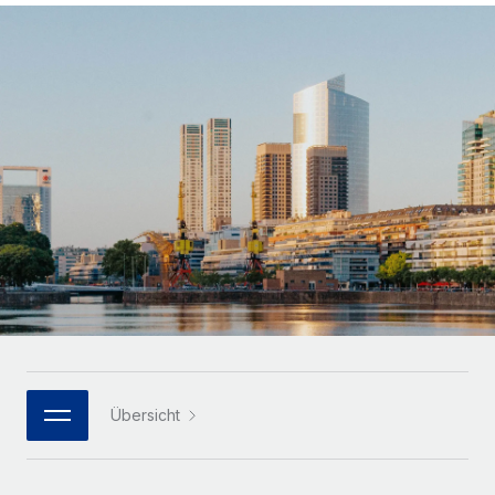
Globales Onboarding und Verwalten von
Gesamtbeschäftigungskosten
Anmelden
Freelancer:innen
Nederlands
WACHSTUMSPHASE
Honorarzahlungen berechnen
PEO
Français
Informationen zu möglichen Währungen und
Startups
Auslagern von komplexen HR-Aufgaben
Abwicklungsfristen für globale Freelancer:innen
Agile HR- und Payroll-Lösungen für wachsende
Deutsch
Unternehmen
INFRASTRUKTUR
LERNEN MIT REMOTE
Mittelstand
Español
Remote Embedded
Maßgeschneiderte HR-Lösungen, um Teams zu
Forschung und Leitfäden
Nahtlose Integration der HR in bestehende Abläufe
vergrößern
Italiano
Fallstudien
Plattform
Enterprise
Português (Portugal)
Integrierte HR-Kernfunktionen für dein Team
HR-Glossar
Globale HR für Konzerne und Großunternehmen
Verknüpfen
Neu
日本語
Checklisten und Vorlagen
Verknüpfung beliebiger KI-Tools mit Remote über unser
PARTNER WERDEN
Bibliothek für Stellenbeschreibungen
한국어
MCP
Übersicht
Strategische Technologiepartner
Webinare
Integrationen
Flexible Einbettung von Global-HR-Funktionen in deine
中文（简体）
Plattform
Prozessoptimierung mit unverzichtbaren Business-