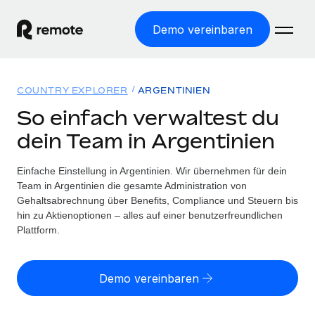
Demo vereinbaren
Startseite
COUNTRY EXPLORER
ARGENTINIEN
Produkte
So einfach verwaltest du
dein Team in Argentinien
Lösungen
WELTWEITE BESCHÄFTIGUNG
Globale Payroll
Einfache Einstellung in Argentinien. Wir übernehmen für dein
Ressourcen
WELTWEITE ABDECKUNG
Einfache, rechtssicher Payroll
Team in Argentinien die gesamte Administration von
Country Explorer
Gehaltsabrechnung über Benefits, Compliance und Steuern bis
Preise
TOOLS UND RECHNER
Employer of Record
hin zu Aktienoptionen – alles auf einer benutzerfreundlichen
Länderspezifische Unterstützung bei der Einstellung
Weltweites Wachstum ohne Kosten für Niederlassungen
Plattform.
Scheinselbstständigkeitsrisiko berechnen
Explorer für US-Bundesstaaten
Länderspezifische Einschätzung des
Contractor of Record
Einfache Einstellung in allen US-Bundesstaaten
Scheinselbstständigkeitsrisikos
English (United States)
Rechtssichere, weltweite Arbeit mit Freelancer:innen
Demo vereinbaren
Remote im Vergleich
Personalkostenrechner
Contractor Management
English
Vergleiche mit unseren Mitbewerbern
Länderspezifische Berechnung der