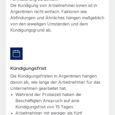
Management und Payroll
Niederlassungen
Die Kündigung von Arbeitnehmer:innen ist in
Den Blog erkunden
Reverse Tech auf einen Blick Das Gesundheits- und
Argentinien nicht einfach. Faktoren wie
Mobilität und Relocation
Wellness-Startup Reverse Tech hat das globale...
Abfindungen und Ähnliches hängen maßgeblich
Mühelose Relocation von Mitarbeiter:innen
von den jeweiligen Umständen und dem
BLOG
Mehr erfahren
Kündigungsgrund ab.
Benefits
Neues zu Remote-Produkten: Integration mit
Mühelose Verwaltung von Benefits
Gusto und Zero und Contractor Management
Plus
Auch im neuen Jahr wollen wir bei Remote Unternehmen
aller Größen dabei unterstützen, die beste...
Kündigungsfrist
Mehr erfahren
Die Kündigungsfristen in Argentinien hängen
davon ab, wie lange der Arbeitnehmer für das
Unternehmen gearbeitet hat.
Wie Phiture 55 Mitarbeiter:innen in 19 Ländern
mit Remote verwaltet
Während der Probezeit haben die
Beschäftigten Anspruch auf eine
Phiture ist der unumstrittene Marktführer im Bereich der
Kündigungsfrist von 15 Tagen.
Wachstumsberatung für mobile Apps. Das...
Arbeitnehmer mit weniger als fünf