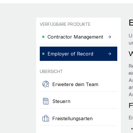
VERFÜGBARE PRODUKTE
U
Contractor Management
u
W
Employer of Record
R
ÜBERSICHT
ei
A
Erweitere dein Team
a
Ar
Steuern
F
E
Freistellungsarten