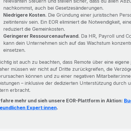
relevanten Steuern und stellen sicher, dass du allen Ab
nachkommst, auch bei Gesetzesänderungen.
Niedrigere Kosten
. Die Gründung einer juristischen Per
zeitintensiv sein. Ein EOR eliminiert die Notwendigkeit, ein
reduziert die Gemeinkosten.
Geringerer Ressourcenaufwand
. Da HR, Payroll und
kann dein Unternehmen sich auf das Wachstum konzentr
einsetzen.
ichtig ist auch zu beachten, dass Remote über eine eigene 
aher müssen wir nicht auf Dritte zurückgreifen, die Verzö
erursachen können und zu einer negativen Mitarbeiter:inn
eistungen – inklusive der dedizierten Unterstützung durch u
tern erbracht.
rfahre mehr und sieh unsere EOR-Plattform in Aktion:
Bu
reundlichen Expert:innen
.