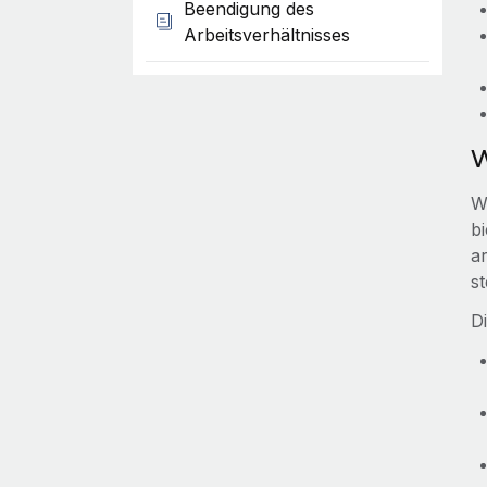
Beendigung des
Arbeitsverhältnisses
W
W
b
a
st
D