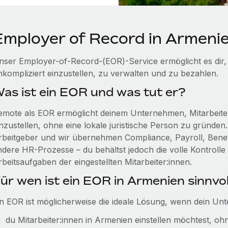
Employer of Record in Armeni
nser Employer-of-Record-(EOR)-Service ermöglicht es dir,
nkompliziert einzustellen, zu verwalten und zu bezahlen.
as ist ein EOR und was tut er?
emote als EOR ermöglicht deinem Unternehmen, Mitarbeiter
nzustellen, ohne eine lokale juristische Person zu gründen.
rbeitgeber und wir übernehmen Compliance, Payroll, Benefi
ndere HR-Prozesse – du behältst jedoch die volle Kontroll
beitsaufgaben der eingestellten Mitarbeiter:innen.
ür wen ist ein EOR in Armenien sinnvol
in EOR ist möglicherweise die ideale Lösung, wenn dein Un
du Mitarbeiter:innen in Armenien einstellen möchtest, oh