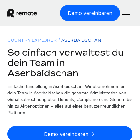
Demo vereinbaren
Startseite
COUNTRY EXPLORER
ASERBAIDSCHAN
Produkte
So einfach verwaltest du
dein Team in
Lösungen
WELTWEITE BESCHÄFTIGUNG
Aserbaidschan
Globale Payroll
Ressourcen
WELTWEITE ABDECKUNG
Einfache, rechtssicher Payroll
Einfache Einstellung in Aserbaidschan. Wir übernehmen für
Country Explorer
Preise
dein Team in Aserbaidschan die gesamte Administration von
TOOLS UND RECHNER
Employer of Record
Länderspezifische Unterstützung bei der Einstellung
Gehaltsabrechnung über Benefits, Compliance und Steuern bis
Weltweites Wachstum ohne Kosten für Niederlassungen
Scheinselbstständigkeitsrisiko berechnen
hin zu Aktienoptionen – alles auf einer benutzerfreundlichen
Explorer für US-Bundesstaaten
Länderspezifische Einschätzung des
Plattform.
Contractor of Record
Einfache Einstellung in allen US-Bundesstaaten
Scheinselbstständigkeitsrisikos
English (United States)
Rechtssichere, weltweite Arbeit mit Freelancer:innen
Remote im Vergleich
Personalkostenrechner
Demo vereinbaren
Contractor Management
English
Vergleiche mit unseren Mitbewerbern
Länderspezifische Berechnung der