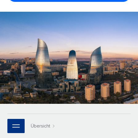
Globales Onboarding und Verwalten von
Gesamtbeschäftigungskosten
Anmelden
Freelancer:innen
Nederlands
WACHSTUMSPHASE
Honorarzahlungen berechnen
PEO
Français
Informationen zu möglichen Währungen und
Startups
Auslagern von komplexen HR-Aufgaben
Abwicklungsfristen für globale Freelancer:innen
Agile HR- und Payroll-Lösungen für wachsende
Deutsch
Unternehmen
INFRASTRUKTUR
LERNEN MIT REMOTE
Mittelstand
Español
Remote Embedded
Maßgeschneiderte HR-Lösungen, um Teams zu
Forschung und Leitfäden
Nahtlose Integration der HR in bestehende Abläufe
vergrößern
Italiano
Fallstudien
Plattform
Enterprise
Português (Portugal)
Integrierte HR-Kernfunktionen für dein Team
HR-Glossar
Globale HR für Konzerne und Großunternehmen
Verknüpfen
Neu
日本語
Checklisten und Vorlagen
Verknüpfung beliebiger KI-Tools mit Remote über unser
PARTNER WERDEN
Bibliothek für Stellenbeschreibungen
한국어
MCP
Strategische Technologiepartner
Übersicht
Webinare
Integrationen
Flexible Einbettung von Global-HR-Funktionen in deine
中文（简体）
Plattform
Prozessoptimierung mit unverzichtbaren Business-