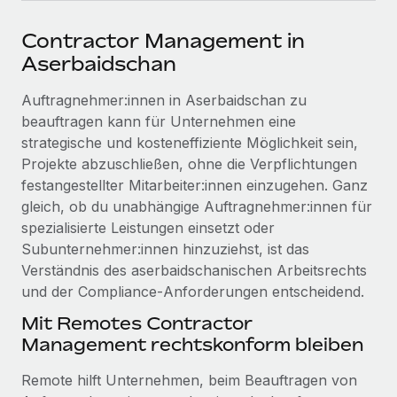
Events
Tools
Partner werden
Contractor Management in
Newsroom
Entdecke die Möglichkeiten einer Partnerschaft
Aserbaidschan
DIENSTLEISTUNGEN
Informationen zu Gehältern und Qualifikationen
Remote Build
Demnächst verfügbar
Auftragnehmer:innen in Aserbaidschan zu
Frag unsere Expert:innen
Beratung zu Integrationen und KI-Automatisierung
Insights Center
beauftragen kann für Unternehmen eine
Hilfe von Expert:innen für globale HR & Compliance
strategische und kosteneffiziente Möglichkeit sein,
Hol dir Unterstützung
Projekte abzuschließen, ohne die Verpflichtungen
Background-Checks
FALLSTUDIEN
festangestellter Mitarbeiter:innen einzugehen. Ganz
Einfacheres Bewerber:innen-Screening
Alle Ressourcen anzeigen
gleich, ob du unabhängige Auftragnehmer:innen für
So hat der KI-Vorreiter Weaviate sein Team mit
Remote um 120 % vergrößert
Compliance Watchtower
spezialisierte Leistungen einsetzt oder
Lückenlose Compliance
BLOG
Subunternehmer:innen hinzuziehst, ist das
Weaviate auf einen Blick Weaviate entwickelt KI-basierte
Verständnis des aserbaidschanischen Arbeitsrechts
Open-Source-Infrastrukturen. Das...
Globale Payroll
Geräteverwaltung
und der Compliance‑Anforderungen entscheidend.
Globale Bereitstellung und Verfolgung von IT-
Mehr erfahren
EOR und PEO
Mit Remotes Contractor
Geräten
Management rechtskonform bleiben
Contractor Management
Gründung von Niederlassungen
Strategische Partnerschaft zwischen
Remote hilft Unternehmen, beim Beauftragen von
Steuern
Schnelle, rechtssichere Gründung von
Reverse Tech und Remote für Contractor