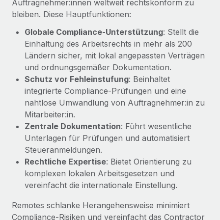
Auftragnehmer:innen weltweit rechtskonform zu
Management und Payroll
Niederlassungen
Den Blog erkunden
bleiben. Diese Hauptfunktionen:
Reverse Tech auf einen Blick Das Gesundheits- und
Mobilität und Relocation
Globale Compliance-Unterstützung
: Stellt die
Wellness-Startup Reverse Tech hat das globale...
Mühelose Relocation von Mitarbeiter:innen
Einhaltung des Arbeitsrechts in mehr als 200
BLOG
Mehr erfahren
Ländern sicher, mit lokal angepassten Verträgen
Benefits
und ordnungsgemäßer Dokumentation.
Neues zu Remote-Produkten: Integration mit
Mühelose Verwaltung von Benefits
Gusto und Zero und Contractor Management
Schutz vor Fehleinstufung
: Beinhaltet
Plus
integrierte Compliance‑Prüfungen und eine
nahtlose Umwandlung von Auftragnehmer:in zu
Auch im neuen Jahr wollen wir bei Remote Unternehmen
Mitarbeiter:in.
aller Größen dabei unterstützen, die beste...
Zentrale Dokumentation
: Führt wesentliche
Mehr erfahren
Unterlagen für Prüfungen und automatisiert
Steueranmeldungen.
Rechtliche Expertise
: Bietet Orientierung zu
Wie Phiture 55 Mitarbeiter:innen in 19 Ländern
komplexen lokalen Arbeitsgesetzen und
mit Remote verwaltet
vereinfacht die internationale Einstellung.
Phiture ist der unumstrittene Marktführer im Bereich der
Remotes schlanke Herangehensweise minimiert
Wachstumsberatung für mobile Apps. Das...
Compliance‑Risiken und vereinfacht das Contractor