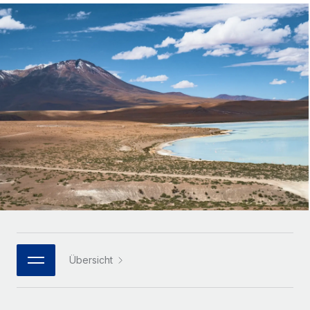
Globales Onboarding und Verwalten von
Gesamtbeschäftigungskosten
Anmelden
Freelancer:innen
Nederlands
WACHSTUMSPHASE
Honorarzahlungen berechnen
PEO
Français
Informationen zu möglichen Währungen und
Startups
Auslagern von komplexen HR-Aufgaben
Abwicklungsfristen für globale Freelancer:innen
Agile HR- und Payroll-Lösungen für wachsende
Deutsch
Unternehmen
INFRASTRUKTUR
LERNEN MIT REMOTE
Mittelstand
Español
Remote Embedded
Maßgeschneiderte HR-Lösungen, um Teams zu
Forschung und Leitfäden
Nahtlose Integration der HR in bestehende Abläufe
vergrößern
Italiano
Fallstudien
Plattform
Enterprise
Português (Portugal)
Integrierte HR-Kernfunktionen für dein Team
HR-Glossar
Globale HR für Konzerne und Großunternehmen
Verknüpfen
Neu
日本語
Checklisten und Vorlagen
Verknüpfung beliebiger KI-Tools mit Remote über unser
PARTNER WERDEN
Bibliothek für Stellenbeschreibungen
한국어
MCP
Übersicht
Strategische Technologiepartner
Webinare
Integrationen
Flexible Einbettung von Global-HR-Funktionen in deine
中文（简体）
Plattform
Prozessoptimierung mit unverzichtbaren Business-