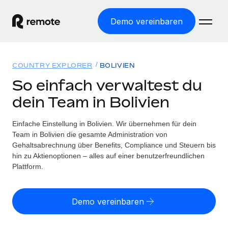
Demo vereinbaren
Startseite
COUNTRY EXPLORER
BOLIVIEN
Produkte
So einfach verwaltest du
dein Team in Bolivien
Lösungen
WELTWEITE BESCHÄFTIGUNG
Globale Payroll
Einfache Einstellung in Bolivien. Wir übernehmen für dein
Ressourcen
WELTWEITE ABDECKUNG
Einfache, rechtssicher Payroll
Team in Bolivien die gesamte Administration von
Country Explorer
Gehaltsabrechnung über Benefits, Compliance und Steuern bis
Preise
TOOLS UND RECHNER
Employer of Record
hin zu Aktienoptionen – alles auf einer benutzerfreundlichen
Länderspezifische Unterstützung bei der Einstellung
Weltweites Wachstum ohne Kosten für Niederlassungen
Plattform.
Scheinselbstständigkeitsrisiko berechnen
Explorer für US-Bundesstaaten
Länderspezifische Einschätzung des
Contractor of Record
Einfache Einstellung in allen US-Bundesstaaten
Scheinselbstständigkeitsrisikos
English (United States)
Rechtssichere, weltweite Arbeit mit Freelancer:innen
Demo vereinbaren
Remote im Vergleich
Personalkostenrechner
Contractor Management
English
Vergleiche mit unseren Mitbewerbern
Länderspezifische Berechnung der