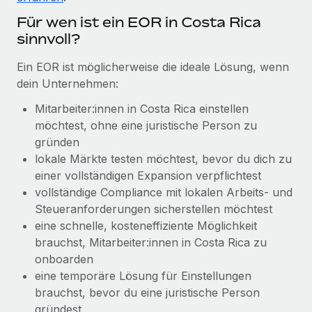
Management und Payroll
Niederlassungen
Den Blog erkunden
Für wen ist ein EOR in Costa Rica
Reverse Tech auf einen Blick Das Gesundheits- und
sinnvoll?
Mobilität und Relocation
Wellness-Startup Reverse Tech hat das globale...
Mühelose Relocation von Mitarbeiter:innen
BLOG
Ein EOR ist möglicherweise die ideale Lösung, wenn
Mehr erfahren
dein Unternehmen:
Benefits
Neues zu Remote-Produkten: Integration mit
Mühelose Verwaltung von Benefits
Mitarbeiter:innen in Costa Rica einstellen
Gusto und Zero und Contractor Management
Plus
möchtest, ohne eine juristische Person zu
gründen
Auch im neuen Jahr wollen wir bei Remote Unternehmen
lokale Märkte testen möchtest, bevor du dich zu
aller Größen dabei unterstützen, die beste...
einer vollständigen Expansion verpflichtest
Mehr erfahren
vollständige Compliance mit lokalen Arbeits- und
Steueranforderungen sicherstellen möchtest
eine schnelle, kosteneffiziente Möglichkeit
Wie Phiture 55 Mitarbeiter:innen in 19 Ländern
brauchst, Mitarbeiter:innen in Costa Rica zu
mit Remote verwaltet
onboarden
eine temporäre Lösung für Einstellungen
Phiture ist der unumstrittene Marktführer im Bereich der
brauchst, bevor du eine juristische Person
Wachstumsberatung für mobile Apps. Das...
gründest