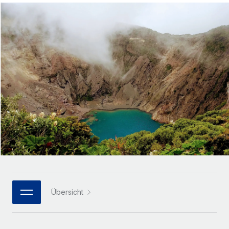
Globales Onboarding und Verwalten von
Gesamtbeschäftigungskosten
Anmelden
Freelancer:innen
Nederlands
WACHSTUMSPHASE
Honorarzahlungen berechnen
PEO
Français
Informationen zu möglichen Währungen und
Startups
Auslagern von komplexen HR-Aufgaben
Abwicklungsfristen für globale Freelancer:innen
Agile HR- und Payroll-Lösungen für wachsende
Deutsch
Unternehmen
INFRASTRUKTUR
LERNEN MIT REMOTE
Mittelstand
Español
Remote Embedded
Maßgeschneiderte HR-Lösungen, um Teams zu
Forschung und Leitfäden
Nahtlose Integration der HR in bestehende Abläufe
vergrößern
Italiano
Fallstudien
Plattform
Enterprise
Português (Portugal)
Integrierte HR-Kernfunktionen für dein Team
HR-Glossar
Globale HR für Konzerne und Großunternehmen
Verknüpfen
Neu
日本語
Checklisten und Vorlagen
Verknüpfung beliebiger KI-Tools mit Remote über unser
PARTNER WERDEN
Bibliothek für Stellenbeschreibungen
한국어
MCP
Übersicht
Strategische Technologiepartner
Webinare
Integrationen
Flexible Einbettung von Global-HR-Funktionen in deine
中文（简体）
Plattform
Prozessoptimierung mit unverzichtbaren Business-