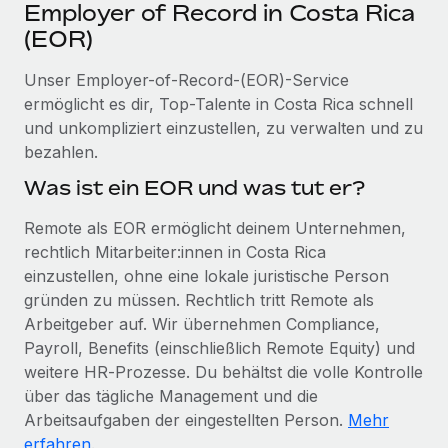
Events
Employer of Record in Costa Rica
Tools
Partner werden
(EOR)
Newsroom
Entdecke die Möglichkeiten einer Partnerschaft
Unser Employer-of-Record-(EOR)-Service
DIENSTLEISTUNGEN
Informationen zu Gehältern und Qualifikationen
Remote Build
Demnächst verfügbar
ermöglicht es dir, Top-Talente in Costa Rica schnell
Frag unsere Expert:innen
Beratung zu Integrationen und KI-Automatisierung
und unkompliziert einzustellen, zu verwalten und zu
Insights Center
Hilfe von Expert:innen für globale HR & Compliance
bezahlen.
Hol dir Unterstützung
Was ist ein EOR und was tut er?
Background-Checks
FALLSTUDIEN
Einfacheres Bewerber:innen-Screening
Alle Ressourcen anzeigen
Remote als EOR ermöglicht deinem Unternehmen,
So hat der KI-Vorreiter Weaviate sein Team mit
rechtlich Mitarbeiter:innen in Costa Rica
Remote um 120 % vergrößert
Compliance Watchtower
einzustellen, ohne eine lokale juristische Person
Lückenlose Compliance
BLOG
Weaviate auf einen Blick Weaviate entwickelt KI-basierte
gründen zu müssen. Rechtlich tritt Remote als
Open-Source-Infrastrukturen. Das...
Globale Payroll
Geräteverwaltung
Arbeitgeber auf. Wir übernehmen Compliance,
Globale Bereitstellung und Verfolgung von IT-
Payroll, Benefits (einschließlich Remote Equity) und
Mehr erfahren
EOR und PEO
Geräten
weitere HR‑Prozesse. Du behältst die volle Kontrolle
Contractor Management
über das tägliche Management und die
Gründung von Niederlassungen
Strategische Partnerschaft zwischen
Arbeitsaufgaben der eingestellten Person.
Mehr
Steuern
Schnelle, rechtssichere Gründung von
Reverse Tech und Remote für Contractor
erfahren
.