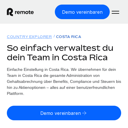
Demo vereinbaren
Startseite
COUNTRY EXPLORER
COSTA RICA
Produkte
So einfach verwaltest du
dein Team in Costa Rica
Lösungen
WELTWEITE BESCHÄFTIGUNG
Globale Payroll
Einfache Einstellung in Costa Rica. Wir übernehmen für dein
Ressourcen
WELTWEITE ABDECKUNG
Einfache, rechtssicher Payroll
Team in Costa Rica die gesamte Administration von
Country Explorer
Gehaltsabrechnung über Benefits, Compliance und Steuern bis
Preise
TOOLS UND RECHNER
Employer of Record
hin zu Aktienoptionen – alles auf einer benutzerfreundlichen
Länderspezifische Unterstützung bei der Einstellung
Weltweites Wachstum ohne Kosten für Niederlassungen
Plattform.
Scheinselbstständigkeitsrisiko berechnen
Explorer für US-Bundesstaaten
Länderspezifische Einschätzung des
Contractor of Record
Einfache Einstellung in allen US-Bundesstaaten
Scheinselbstständigkeitsrisikos
English (United States)
Rechtssichere, weltweite Arbeit mit Freelancer:innen
Demo vereinbaren
Remote im Vergleich
Personalkostenrechner
Contractor Management
English
Vergleiche mit unseren Mitbewerbern
Länderspezifische Berechnung der