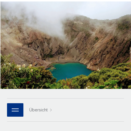
Globales Onboarding und Verwalten von
Gesamtbeschäftigungskosten
Anmelden
Freelancer:innen
Nederlands
WACHSTUMSPHASE
Honorarzahlungen berechnen
PEO
Français
Informationen zu möglichen Währungen und
Startups
Auslagern von komplexen HR-Aufgaben
Abwicklungsfristen für globale Freelancer:innen
Agile HR- und Payroll-Lösungen für wachsende
Deutsch
Unternehmen
INFRASTRUKTUR
LERNEN MIT REMOTE
Mittelstand
Español
Remote Embedded
Maßgeschneiderte HR-Lösungen, um Teams zu
Forschung und Leitfäden
Nahtlose Integration der HR in bestehende Abläufe
vergrößern
Italiano
Fallstudien
Plattform
Enterprise
Português (Portugal)
Integrierte HR-Kernfunktionen für dein Team
HR-Glossar
Globale HR für Konzerne und Großunternehmen
Verknüpfen
Neu
日本語
Checklisten und Vorlagen
Verknüpfung beliebiger KI-Tools mit Remote über unser
PARTNER WERDEN
Bibliothek für Stellenbeschreibungen
한국어
MCP
Übersicht
Strategische Technologiepartner
Webinare
Integrationen
Flexible Einbettung von Global-HR-Funktionen in deine
中文（简体）
Plattform
Prozessoptimierung mit unverzichtbaren Business-