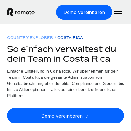
Demo vereinbaren
Startseite
COUNTRY EXPLORER
COSTA RICA
Produkte
So einfach verwaltest du
dein Team in Costa Rica
Lösungen
WELTWEITE BESCHÄFTIGUNG
Globale Payroll
Einfache Einstellung in Costa Rica. Wir übernehmen für dein
Ressourcen
WELTWEITE ABDECKUNG
Einfache, rechtssicher Payroll
Team in Costa Rica die gesamte Administration von
Country Explorer
Gehaltsabrechnung über Benefits, Compliance und Steuern bis
Preise
TOOLS UND RECHNER
Employer of Record
hin zu Aktienoptionen – alles auf einer benutzerfreundlichen
Länderspezifische Unterstützung bei der Einstellung
Weltweites Wachstum ohne Kosten für Niederlassungen
Plattform.
Scheinselbstständigkeitsrisiko berechnen
Explorer für US-Bundesstaaten
Länderspezifische Einschätzung des
Contractor of Record
Einfache Einstellung in allen US-Bundesstaaten
Scheinselbstständigkeitsrisikos
English (United States)
Rechtssichere, weltweite Arbeit mit Freelancer:innen
Demo vereinbaren
Remote im Vergleich
Personalkostenrechner
Contractor Management
English
Vergleiche mit unseren Mitbewerbern
Länderspezifische Berechnung der