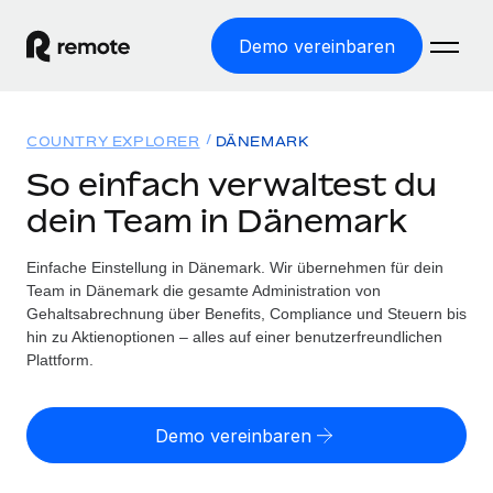
Demo vereinbaren
Startseite
COUNTRY EXPLORER
DÄNEMARK
Produkte
So einfach verwaltest du
dein Team in Dänemark
Lösungen
WELTWEITE BESCHÄFTIGUNG
Globale Payroll
Einfache Einstellung in Dänemark. Wir übernehmen für dein
Ressourcen
WELTWEITE ABDECKUNG
Einfache, rechtssicher Payroll
Team in Dänemark die gesamte Administration von
Country Explorer
Gehaltsabrechnung über Benefits, Compliance und Steuern bis
Preise
TOOLS UND RECHNER
Employer of Record
hin zu Aktienoptionen – alles auf einer benutzerfreundlichen
Länderspezifische Unterstützung bei der Einstellung
Weltweites Wachstum ohne Kosten für Niederlassungen
Plattform.
Scheinselbstständigkeitsrisiko berechnen
Explorer für US-Bundesstaaten
Länderspezifische Einschätzung des
Contractor of Record
Einfache Einstellung in allen US-Bundesstaaten
Scheinselbstständigkeitsrisikos
English (United States)
Rechtssichere, weltweite Arbeit mit Freelancer:innen
Demo vereinbaren
Remote im Vergleich
Personalkostenrechner
Contractor Management
English
Vergleiche mit unseren Mitbewerbern
Länderspezifische Berechnung der