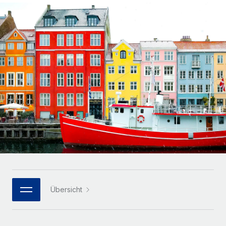
Globales Onboarding und Verwalten von
Gesamtbeschäftigungskosten
Anmelden
Freelancer:innen
Nederlands
WACHSTUMSPHASE
Honorarzahlungen berechnen
PEO
Français
Informationen zu möglichen Währungen und
Startups
Auslagern von komplexen HR-Aufgaben
Abwicklungsfristen für globale Freelancer:innen
Agile HR- und Payroll-Lösungen für wachsende
Deutsch
Unternehmen
INFRASTRUKTUR
LERNEN MIT REMOTE
Mittelstand
Español
Remote Embedded
Maßgeschneiderte HR-Lösungen, um Teams zu
Forschung und Leitfäden
Nahtlose Integration der HR in bestehende Abläufe
vergrößern
Italiano
Fallstudien
Plattform
Enterprise
Português (Portugal)
Integrierte HR-Kernfunktionen für dein Team
HR-Glossar
Globale HR für Konzerne und Großunternehmen
Verknüpfen
Neu
日本語
Checklisten und Vorlagen
Verknüpfung beliebiger KI-Tools mit Remote über unser
PARTNER WERDEN
Bibliothek für Stellenbeschreibungen
한국어
MCP
Übersicht
Strategische Technologiepartner
Webinare
Integrationen
Flexible Einbettung von Global-HR-Funktionen in deine
中文（简体）
Plattform
Prozessoptimierung mit unverzichtbaren Business-