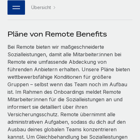
Events
Tools
Übersicht
Partner werden
Newsroom
Entdecke die Möglichkeiten einer Partnerschaft
DIENSTLEISTUNGEN
Informationen zu Gehältern und Qualifikationen
Remote Build
Demnächst verfügbar
Pläne von Remote Benefits
Frag unsere Expert:innen
Beratung zu Integrationen und KI-Automatisierung
Insights Center
Hilfe von Expert:innen für globale HR & Compliance
Bei Remote bieten wir maßgeschneiderte
Hol dir Unterstützung
Sozialleistungen, damit alle Mitarbeiter:innen bei
Background-Checks
FALLSTUDIEN
Remote eine umfassende Abdeckung von
Einfacheres Bewerber:innen-Screening
Alle Ressourcen anzeigen
führenden Anbietern erhalten. Unsere Pläne bieten
So hat der KI-Vorreiter Weaviate sein Team mit
wettbewerbsfähige Konditionen für größere
Remote um 120 % vergrößert
Compliance Watchtower
Gruppen – selbst wenn das Team noch im Aufbau
Lückenlose Compliance
BLOG
Weaviate auf einen Blick Weaviate entwickelt KI-basierte
ist. Im Rahmen des Onboardings meldet Remote
Open-Source-Infrastrukturen. Das...
Globale Payroll
Mitarbeiter:innen für die Sozialleistungen an und
Geräteverwaltung
informiert sie detailliert über ihren
Globale Bereitstellung und Verfolgung von IT-
Mehr erfahren
EOR und PEO
Versicherungsschutz. Remote übernimmt alle
Geräten
administrativen Aufgaben, sodass du dich auf den
Contractor Management
Gründung von Niederlassungen
Ausbau deines globalen Teams konzentrieren
Strategische Partnerschaft zwischen
Steuern
kannst. Um Gleichbehandlung bei Sozialleistungen
Schnelle, rechtssichere Gründung von
Reverse Tech und Remote für Contractor