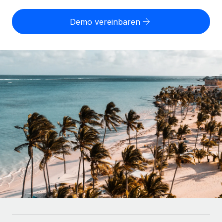
Globales Onboarding und Verwalten von
Gesamtbeschäftigungskosten
Anmelden
Freelancer:innen
Nederlands
Demo vereinbaren
WACHSTUMSPHASE
Honorarzahlungen berechnen
PEO
Français
Informationen zu möglichen Währungen und
Startups
Auslagern von komplexen HR-Aufgaben
Abwicklungsfristen für globale Freelancer:innen
Agile HR- und Payroll-Lösungen für wachsende
Deutsch
Unternehmen
INFRASTRUKTUR
LERNEN MIT REMOTE
Mittelstand
Español
Remote Embedded
Maßgeschneiderte HR-Lösungen, um Teams zu
Forschung und Leitfäden
Nahtlose Integration der HR in bestehende Abläufe
vergrößern
Italiano
Fallstudien
Plattform
Enterprise
Português (Portugal)
Integrierte HR-Kernfunktionen für dein Team
HR-Glossar
Globale HR für Konzerne und Großunternehmen
Verknüpfen
Neu
日本語
Checklisten und Vorlagen
Verknüpfung beliebiger KI-Tools mit Remote über unser
PARTNER WERDEN
Bibliothek für Stellenbeschreibungen
한국어
MCP
Strategische Technologiepartner
Webinare
Integrationen
Flexible Einbettung von Global-HR-Funktionen in deine
中文（简体）
Plattform
Prozessoptimierung mit unverzichtbaren Business-