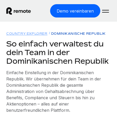
Demo vereinbaren
Startseite
COUNTRY EXPLORER
DOMINIKANISCHE REPUBLIK
Produkte
So einfach verwaltest du
dein Team in der
Lösungen
WELTWEITE BESCHÄFTIGUNG
Dominikanischen Republik
Globale Payroll
Ressourcen
WELTWEITE ABDECKUNG
Einfache, rechtssicher Payroll
Einfache Einstellung in der Dominikanischen
Country Explorer
Preise
Republik. Wir übernehmen für dein Team in der
TOOLS UND RECHNER
Employer of Record
Länderspezifische Unterstützung bei der Einstellung
Dominikanischen Republik die gesamte
Weltweites Wachstum ohne Kosten für Niederlassungen
Scheinselbstständigkeitsrisiko berechnen
Administration von Gehaltsabrechnung über
Explorer für US-Bundesstaaten
Länderspezifische Einschätzung des
Contractor of Record
Benefits, Compliance und Steuern bis hin zu
Einfache Einstellung in allen US-Bundesstaaten
Scheinselbstständigkeitsrisikos
English (United States)
Rechtssichere, weltweite Arbeit mit Freelancer:innen
Aktienoptionen – alles auf einer
Remote im Vergleich
benutzerfreundlichen Plattform.
Personalkostenrechner
Contractor Management
English
Vergleiche mit unseren Mitbewerbern
Länderspezifische Berechnung der