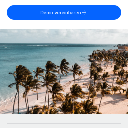
Globales Onboarding und Verwalten von
Gesamtbeschäftigungskosten
Anmelden
Freelancer:innen
Nederlands
Demo vereinbaren
WACHSTUMSPHASE
Honorarzahlungen berechnen
PEO
Français
Informationen zu möglichen Währungen und
Startups
Auslagern von komplexen HR-Aufgaben
Abwicklungsfristen für globale Freelancer:innen
Agile HR- und Payroll-Lösungen für wachsende
Deutsch
Unternehmen
INFRASTRUKTUR
LERNEN MIT REMOTE
Mittelstand
Español
Remote Embedded
Maßgeschneiderte HR-Lösungen, um Teams zu
Forschung und Leitfäden
Nahtlose Integration der HR in bestehende Abläufe
vergrößern
Italiano
Fallstudien
Plattform
Enterprise
Português (Portugal)
Integrierte HR-Kernfunktionen für dein Team
HR-Glossar
Globale HR für Konzerne und Großunternehmen
Verknüpfen
Neu
日本語
Checklisten und Vorlagen
Verknüpfung beliebiger KI-Tools mit Remote über unser
PARTNER WERDEN
Bibliothek für Stellenbeschreibungen
한국어
MCP
Strategische Technologiepartner
Webinare
Integrationen
Flexible Einbettung von Global-HR-Funktionen in deine
中文（简体）
Plattform
Prozessoptimierung mit unverzichtbaren Business-