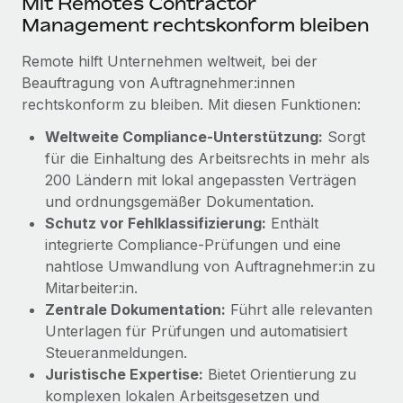
Mit Remotes Contractor
Management und Payroll
Niederlassungen
Management rechtskonform bleiben
Den Blog erkunden
Reverse Tech auf einen Blick Das Gesundheits- und
Mobilität und Relocation
Wellness-Startup Reverse Tech hat das globale...
Remote hilft Unternehmen weltweit, bei der
Mühelose Relocation von Mitarbeiter:innen
Beauftragung von Auftragnehmer:innen
BLOG
Mehr erfahren
rechtskonform zu bleiben. Mit diesen Funktionen:
Benefits
Neues zu Remote-Produkten: Integration mit
Mühelose Verwaltung von Benefits
Weltweite Compliance-Unterstützung:
Sorgt
Gusto und Zero und Contractor Management
für die Einhaltung des Arbeitsrechts in mehr als
Plus
200 Ländern mit lokal angepassten Verträgen
Auch im neuen Jahr wollen wir bei Remote Unternehmen
und ordnungsgemäßer Dokumentation.
aller Größen dabei unterstützen, die beste...
Schutz vor Fehlklassifizierung:
Enthält
integrierte Compliance-Prüfungen und eine
Mehr erfahren
nahtlose Umwandlung von Auftragnehmer:in zu
Mitarbeiter:in.
Zentrale Dokumentation:
Führt alle relevanten
Wie Phiture 55 Mitarbeiter:innen in 19 Ländern
mit Remote verwaltet
Unterlagen für Prüfungen und automatisiert
Steueranmeldungen.
Phiture ist der unumstrittene Marktführer im Bereich der
Juristische Expertise:
Bietet Orientierung zu
Wachstumsberatung für mobile Apps. Das...
komplexen lokalen Arbeitsgesetzen und