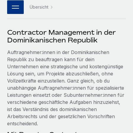
Events
Tools
Übersicht
Partner werden
Newsroom
Entdecke die Möglichkeiten einer Partnerschaft
DIENSTLEISTUNGEN
Informationen zu Gehältern und Qualifikationen
Remote Build
Demnächst verfügbar
Contractor Management in der
Frag unsere Expert:innen
Beratung zu Integrationen und KI-Automatisierung
Insights Center
Dominikanischen Republik
Hilfe von Expert:innen für globale HR & Compliance
Hol dir Unterstützung
Auftragnehmer:innen in der Dominikanischen
Background-Checks
FALLSTUDIEN
Republik zu beauftragen kann für dein
Einfacheres Bewerber:innen-Screening
Alle Ressourcen anzeigen
Unternehmen eine strategische und kostengünstige
So hat der KI-Vorreiter Weaviate sein Team mit
Lösung sein, um Projekte abzuschließen, ohne
Remote um 120 % vergrößert
Compliance Watchtower
Vollzeitkräfte einzustellen. Ganz gleich, ob du
Lückenlose Compliance
BLOG
Weaviate auf einen Blick Weaviate entwickelt KI-basierte
unabhängige Auftragnehmer:innen für spezialisierte
Open-Source-Infrastrukturen. Das...
Globale Payroll
Leistungen einsetzt oder Subunternehmer:innen für
Geräteverwaltung
verschiedene geschäftliche Aufgaben hinzuziehst,
Globale Bereitstellung und Verfolgung von IT-
Mehr erfahren
EOR und PEO
ist das Verständnis des dominikanischen
Geräten
Arbeitsrechts und der gesetzlichen Vorschriften
Contractor Management
Gründung von Niederlassungen
entscheidend.
Strategische Partnerschaft zwischen
Steuern
Schnelle, rechtssichere Gründung von
Reverse Tech und Remote für Contractor