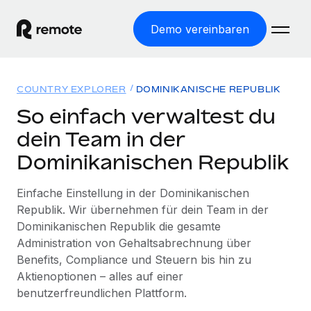
Demo vereinbaren
Startseite
COUNTRY EXPLORER
DOMINIKANISCHE REPUBLIK
Produkte
So einfach verwaltest du
dein Team in der
Lösungen
WELTWEITE BESCHÄFTIGUNG
Dominikanischen Republik
Globale Payroll
Ressourcen
WELTWEITE ABDECKUNG
Einfache, rechtssicher Payroll
Einfache Einstellung in der Dominikanischen
Country Explorer
Preise
Republik. Wir übernehmen für dein Team in der
TOOLS UND RECHNER
Employer of Record
Länderspezifische Unterstützung bei der Einstellung
Dominikanischen Republik die gesamte
Weltweites Wachstum ohne Kosten für Niederlassungen
Scheinselbstständigkeitsrisiko berechnen
Administration von Gehaltsabrechnung über
Explorer für US-Bundesstaaten
Länderspezifische Einschätzung des
Contractor of Record
Benefits, Compliance und Steuern bis hin zu
Einfache Einstellung in allen US-Bundesstaaten
Scheinselbstständigkeitsrisikos
English (United States)
Rechtssichere, weltweite Arbeit mit Freelancer:innen
Aktienoptionen – alles auf einer
Remote im Vergleich
benutzerfreundlichen Plattform.
Personalkostenrechner
Contractor Management
English
Vergleiche mit unseren Mitbewerbern
Länderspezifische Berechnung der