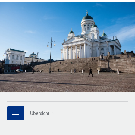
Globales Onboarding und Verwalten von
Gesamtbeschäftigungskosten
Anmelden
Freelancer:innen
Nederlands
WACHSTUMSPHASE
Honorarzahlungen berechnen
PEO
Français
Informationen zu möglichen Währungen und
Startups
Auslagern von komplexen HR-Aufgaben
Abwicklungsfristen für globale Freelancer:innen
Agile HR- und Payroll-Lösungen für wachsende
Deutsch
Unternehmen
INFRASTRUKTUR
LERNEN MIT REMOTE
Mittelstand
Español
Remote Embedded
Maßgeschneiderte HR-Lösungen, um Teams zu
Forschung und Leitfäden
Nahtlose Integration der HR in bestehende Abläufe
vergrößern
Italiano
Fallstudien
Plattform
Enterprise
Português (Portugal)
Integrierte HR-Kernfunktionen für dein Team
HR-Glossar
Globale HR für Konzerne und Großunternehmen
Verknüpfen
Neu
日本語
Checklisten und Vorlagen
Verknüpfung beliebiger KI-Tools mit Remote über unser
PARTNER WERDEN
Bibliothek für Stellenbeschreibungen
한국어
MCP
Übersicht
Strategische Technologiepartner
Webinare
Integrationen
Flexible Einbettung von Global-HR-Funktionen in deine
中文（简体）
Plattform
Prozessoptimierung mit unverzichtbaren Business-