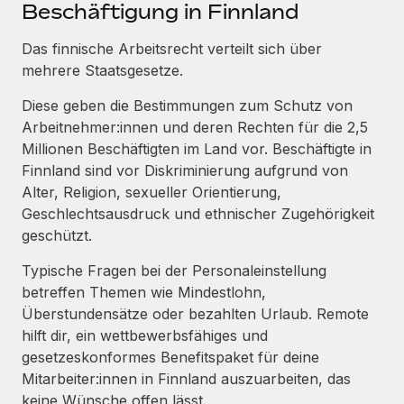
Events
Beschäftigung in Finnland
Tools
Partner werden
Newsroom
Das finnische Arbeitsrecht verteilt sich über
Entdecke die Möglichkeiten einer Partnerschaft
mehrere Staatsgesetze.
DIENSTLEISTUNGEN
Informationen zu Gehältern und Qualifikationen
Remote Build
Demnächst verfügbar
Diese geben die Bestimmungen zum Schutz von
Frag unsere Expert:innen
Beratung zu Integrationen und KI-Automatisierung
Insights Center
Arbeitnehmer:innen und deren Rechten für die 2,5
Hilfe von Expert:innen für globale HR & Compliance
Millionen Beschäftigten im Land vor. Beschäftigte in
Hol dir Unterstützung
Background-Checks
FALLSTUDIEN
Finnland sind vor Diskriminierung aufgrund von
Einfacheres Bewerber:innen-Screening
Alter, Religion, sexueller Orientierung,
Alle Ressourcen anzeigen
So hat der KI-Vorreiter Weaviate sein Team mit
Geschlechtsausdruck und ethnischer Zugehörigkeit
Remote um 120 % vergrößert
Compliance Watchtower
geschützt.
Lückenlose Compliance
BLOG
Weaviate auf einen Blick Weaviate entwickelt KI-basierte
Typische Fragen bei der Personaleinstellung
Open-Source-Infrastrukturen. Das...
Globale Payroll
Geräteverwaltung
betreffen Themen wie Mindestlohn,
Globale Bereitstellung und Verfolgung von IT-
Überstundensätze oder bezahlten Urlaub. Remote
Mehr erfahren
EOR und PEO
Geräten
hilft dir, ein wettbewerbsfähiges und
Contractor Management
gesetzeskonformes Benefitspaket für deine
Gründung von Niederlassungen
Strategische Partnerschaft zwischen
Mitarbeiter:innen in Finnland auszuarbeiten, das
Steuern
Schnelle, rechtssichere Gründung von
Reverse Tech und Remote für Contractor
keine Wünsche offen lässt.