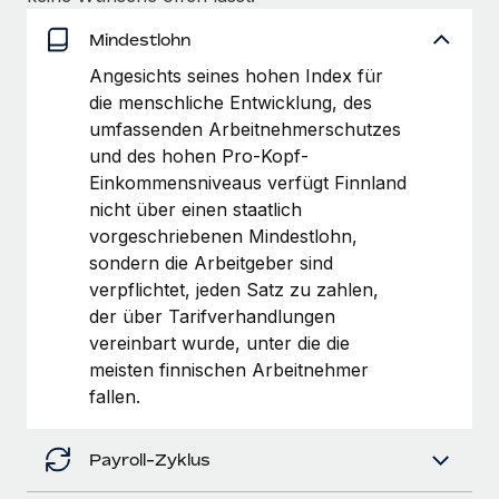
Management und Payroll
Niederlassungen
Den Blog erkunden
Mindestlohn
Reverse Tech auf einen Blick Das Gesundheits- und
Mobilität und Relocation
Wellness-Startup Reverse Tech hat das globale...
Angesichts seines hohen Index für
Mühelose Relocation von Mitarbeiter:innen
die menschliche Entwicklung, des
BLOG
Mehr erfahren
umfassenden Arbeitnehmerschutzes
Benefits
und des hohen Pro-Kopf-
Neues zu Remote-Produkten: Integration mit
Mühelose Verwaltung von Benefits
Gusto und Zero und Contractor Management
Einkommensniveaus verfügt Finnland
Plus
nicht über einen staatlich
vorgeschriebenen Mindestlohn,
Auch im neuen Jahr wollen wir bei Remote Unternehmen
sondern die Arbeitgeber sind
aller Größen dabei unterstützen, die beste...
verpflichtet, jeden Satz zu zahlen,
Mehr erfahren
der über Tarifverhandlungen
vereinbart wurde, unter die die
meisten finnischen Arbeitnehmer
Wie Phiture 55 Mitarbeiter:innen in 19 Ländern
fallen.
mit Remote verwaltet
Phiture ist der unumstrittene Marktführer im Bereich der
Payroll-Zyklus
Wachstumsberatung für mobile Apps. Das...