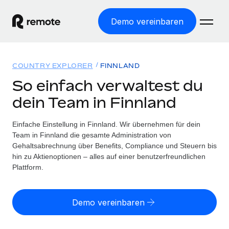
Demo vereinbaren
Startseite
COUNTRY EXPLORER
FINNLAND
Produkte
So einfach verwaltest du
dein Team in Finnland
Lösungen
WELTWEITE BESCHÄFTIGUNG
Globale Payroll
Einfache Einstellung in Finnland. Wir übernehmen für dein
Ressourcen
WELTWEITE ABDECKUNG
Einfache, rechtssicher Payroll
Team in Finnland die gesamte Administration von
Country Explorer
Gehaltsabrechnung über Benefits, Compliance und Steuern bis
Preise
TOOLS UND RECHNER
Employer of Record
hin zu Aktienoptionen – alles auf einer benutzerfreundlichen
Länderspezifische Unterstützung bei der Einstellung
Weltweites Wachstum ohne Kosten für Niederlassungen
Plattform.
Scheinselbstständigkeitsrisiko berechnen
Explorer für US-Bundesstaaten
Länderspezifische Einschätzung des
Contractor of Record
Einfache Einstellung in allen US-Bundesstaaten
Scheinselbstständigkeitsrisikos
English (United States)
Rechtssichere, weltweite Arbeit mit Freelancer:innen
Demo vereinbaren
Remote im Vergleich
Personalkostenrechner
Contractor Management
English
Vergleiche mit unseren Mitbewerbern
Länderspezifische Berechnung der