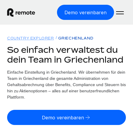
Demo vereinbaren
Startseite
COUNTRY EXPLORER
GRIECHENLAND
Produkte
So einfach verwaltest du
dein Team in Griechenland
Lösungen
WELTWEITE BESCHÄFTIGUNG
Globale Payroll
Einfache Einstellung in Griechenland. Wir übernehmen für dein
Ressourcen
WELTWEITE ABDECKUNG
Einfache, rechtssicher Payroll
Team in Griechenland die gesamte Administration von
Country Explorer
Gehaltsabrechnung über Benefits, Compliance und Steuern bis
Preise
TOOLS UND RECHNER
Employer of Record
hin zu Aktienoptionen – alles auf einer benutzerfreundlichen
Länderspezifische Unterstützung bei der Einstellung
Weltweites Wachstum ohne Kosten für Niederlassungen
Plattform.
Scheinselbstständigkeitsrisiko berechnen
Explorer für US-Bundesstaaten
Länderspezifische Einschätzung des
Contractor of Record
Einfache Einstellung in allen US-Bundesstaaten
Scheinselbstständigkeitsrisikos
English (United States)
Rechtssichere, weltweite Arbeit mit Freelancer:innen
Demo vereinbaren
Remote im Vergleich
Personalkostenrechner
Contractor Management
English
Vergleiche mit unseren Mitbewerbern
Länderspezifische Berechnung der