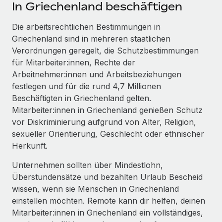
Events
In Griechenland beschäftigen
Tools
Partner werden
Newsroom
Die arbeitsrechtlichen Bestimmungen in
Entdecke die Möglichkeiten einer Partnerschaft
Griechenland sind in mehreren staatlichen
DIENSTLEISTUNGEN
Informationen zu Gehältern und Qualifikationen
Remote Build
Demnächst verfügbar
Verordnungen geregelt, die Schutzbestimmungen
Frag unsere Expert:innen
Beratung zu Integrationen und KI-Automatisierung
für Mitarbeiter:innen, Rechte der
Insights Center
Hilfe von Expert:innen für globale HR & Compliance
Arbeitnehmer:innen und Arbeitsbeziehungen
Hol dir Unterstützung
festlegen und für die rund 4,7 Millionen
Background-Checks
FALLSTUDIEN
Beschäftigten in Griechenland gelten.
Einfacheres Bewerber:innen-Screening
Alle Ressourcen anzeigen
Mitarbeiter:innen in Griechenland genießen Schutz
So hat der KI-Vorreiter Weaviate sein Team mit
vor Diskriminierung aufgrund von Alter, Religion,
Remote um 120 % vergrößert
Compliance Watchtower
sexueller Orientierung, Geschlecht oder ethnischer
Lückenlose Compliance
BLOG
Weaviate auf einen Blick Weaviate entwickelt KI-basierte
Herkunft.
Open-Source-Infrastrukturen. Das...
Globale Payroll
Geräteverwaltung
Unternehmen sollten über Mindestlohn,
Globale Bereitstellung und Verfolgung von IT-
Mehr erfahren
EOR und PEO
Überstundensätze und bezahlten Urlaub Bescheid
Geräten
wissen, wenn sie Menschen in Griechenland
Contractor Management
einstellen möchten. Remote kann dir helfen, deinen
Gründung von Niederlassungen
Strategische Partnerschaft zwischen
Mitarbeiter:innen in Griechenland ein vollständiges,
Steuern
Schnelle, rechtssichere Gründung von
Reverse Tech und Remote für Contractor