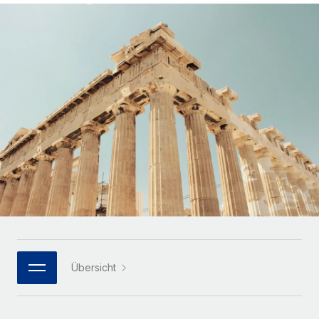
Globales Onboarding und Verwalten von
Gesamtbeschäftigungskosten
Anmelden
Freelancer:innen
Nederlands
WACHSTUMSPHASE
Honorarzahlungen berechnen
PEO
Français
Informationen zu möglichen Währungen und
Startups
Auslagern von komplexen HR-Aufgaben
Abwicklungsfristen für globale Freelancer:innen
Agile HR- und Payroll-Lösungen für wachsende
Deutsch
Unternehmen
INFRASTRUKTUR
LERNEN MIT REMOTE
Mittelstand
Español
Remote Embedded
Maßgeschneiderte HR-Lösungen, um Teams zu
Forschung und Leitfäden
Nahtlose Integration der HR in bestehende Abläufe
vergrößern
Italiano
Fallstudien
Plattform
Enterprise
Português (Portugal)
Integrierte HR-Kernfunktionen für dein Team
HR-Glossar
Globale HR für Konzerne und Großunternehmen
Verknüpfen
Neu
日本語
Checklisten und Vorlagen
Verknüpfung beliebiger KI-Tools mit Remote über unser
PARTNER WERDEN
Bibliothek für Stellenbeschreibungen
한국어
MCP
Übersicht
Strategische Technologiepartner
Webinare
Integrationen
Flexible Einbettung von Global-HR-Funktionen in deine
中文（简体）
Plattform
Prozessoptimierung mit unverzichtbaren Business-