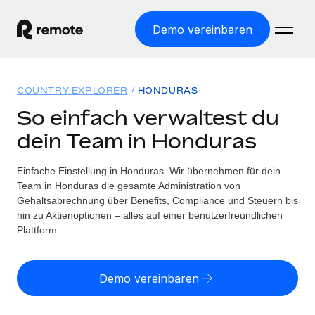
Demo vereinbaren
Startseite
COUNTRY EXPLORER
HONDURAS
Produkte
So einfach verwaltest du
dein Team in Honduras
Lösungen
WELTWEITE BESCHÄFTIGUNG
Globale Payroll
Einfache Einstellung in Honduras. Wir übernehmen für dein
Ressourcen
WELTWEITE ABDECKUNG
Einfache, rechtssicher Payroll
Team in Honduras die gesamte Administration von
Country Explorer
Gehaltsabrechnung über Benefits, Compliance und Steuern bis
Preise
TOOLS UND RECHNER
Employer of Record
hin zu Aktienoptionen – alles auf einer benutzerfreundlichen
Länderspezifische Unterstützung bei der Einstellung
Weltweites Wachstum ohne Kosten für Niederlassungen
Plattform.
Scheinselbstständigkeitsrisiko berechnen
Explorer für US-Bundesstaaten
Länderspezifische Einschätzung des
Contractor of Record
Einfache Einstellung in allen US-Bundesstaaten
Scheinselbstständigkeitsrisikos
English (United States)
Rechtssichere, weltweite Arbeit mit Freelancer:innen
Demo vereinbaren
Remote im Vergleich
Personalkostenrechner
Contractor Management
English
Vergleiche mit unseren Mitbewerbern
Länderspezifische Berechnung der