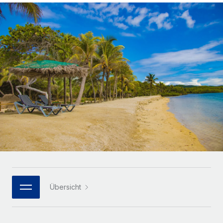
Globales Onboarding und Verwalten von
Gesamtbeschäftigungskosten
Anmelden
Freelancer:innen
Nederlands
WACHSTUMSPHASE
Honorarzahlungen berechnen
PEO
Français
Informationen zu möglichen Währungen und
Startups
Auslagern von komplexen HR-Aufgaben
Abwicklungsfristen für globale Freelancer:innen
Agile HR- und Payroll-Lösungen für wachsende
Deutsch
Unternehmen
INFRASTRUKTUR
LERNEN MIT REMOTE
Mittelstand
Español
Remote Embedded
Maßgeschneiderte HR-Lösungen, um Teams zu
Forschung und Leitfäden
Nahtlose Integration der HR in bestehende Abläufe
vergrößern
Italiano
Fallstudien
Plattform
Enterprise
Português (Portugal)
Integrierte HR-Kernfunktionen für dein Team
HR-Glossar
Globale HR für Konzerne und Großunternehmen
Verknüpfen
Neu
日本語
Checklisten und Vorlagen
Verknüpfung beliebiger KI-Tools mit Remote über unser
PARTNER WERDEN
Bibliothek für Stellenbeschreibungen
한국어
MCP
Übersicht
Strategische Technologiepartner
Webinare
Integrationen
Flexible Einbettung von Global-HR-Funktionen in deine
中文（简体）
Plattform
Prozessoptimierung mit unverzichtbaren Business-