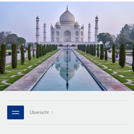
Globales Onboarding und Verwalten von
Gesamtbeschäftigungskosten
Anmelden
Freelancer:innen
Nederlands
WACHSTUMSPHASE
Honorarzahlungen berechnen
PEO
Français
Informationen zu möglichen Währungen und
Startups
Auslagern von komplexen HR-Aufgaben
Abwicklungsfristen für globale Freelancer:innen
Agile HR- und Payroll-Lösungen für wachsende
Deutsch
Unternehmen
INFRASTRUKTUR
LERNEN MIT REMOTE
Mittelstand
Español
Remote Embedded
Maßgeschneiderte HR-Lösungen, um Teams zu
Forschung und Leitfäden
Nahtlose Integration der HR in bestehende Abläufe
vergrößern
Italiano
Fallstudien
Plattform
Enterprise
Português (Portugal)
Integrierte HR-Kernfunktionen für dein Team
HR-Glossar
Globale HR für Konzerne und Großunternehmen
Verknüpfen
Neu
日本語
Checklisten und Vorlagen
Verknüpfung beliebiger KI-Tools mit Remote über unser
PARTNER WERDEN
Bibliothek für Stellenbeschreibungen
한국어
MCP
Übersicht
Strategische Technologiepartner
Webinare
Integrationen
Flexible Einbettung von Global-HR-Funktionen in deine
中文（简体）
Plattform
Prozessoptimierung mit unverzichtbaren Business-