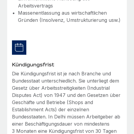
Management und Payroll
Niederlassungen
Arbeitsvertrags
Den Blog erkunden
Massenentlassung aus wirtschaftlichen
Reverse Tech auf einen Blick Das Gesundheits- und
Mobilität und Relocation
Gründen (Insolvenz, Umstrukturierung usw.)
Wellness-Startup Reverse Tech hat das globale...
Mühelose Relocation von Mitarbeiter:innen
BLOG
Mehr erfahren
Benefits
Neues zu Remote-Produkten: Integration mit
Mühelose Verwaltung von Benefits
Gusto und Zero und Contractor Management
Plus
Auch im neuen Jahr wollen wir bei Remote Unternehmen
Kündigungsfrist
aller Größen dabei unterstützen, die beste...
Die Kündigungsfrist ist je nach Branche und
Bundesstaat unterschiedlich. Sie unterliegt dem
Mehr erfahren
Gesetz über Arbeitsstreitigkeiten (Industrial
Disputes Act) von 1947 und den Gesetzen über
Geschäfte und Betriebe (Shops and
Wie Phiture 55 Mitarbeiter:innen in 19 Ländern
mit Remote verwaltet
Establishment Acts) der einzelnen
Bundesstaaten. In Delhi müssen Arbeitgeber ab
Phiture ist der unumstrittene Marktführer im Bereich der
einer Beschäftigungsdauer von mindestens
Wachstumsberatung für mobile Apps. Das...
3 Monaten eine Kündigungsfrist von 30 Tagen