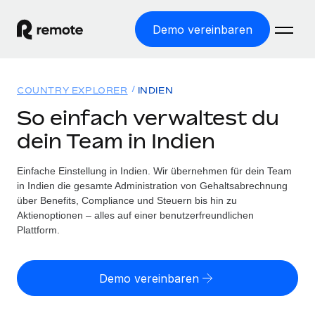
Demo vereinbaren
Startseite
COUNTRY EXPLORER
INDIEN
Produkte
So einfach verwaltest du
dein Team in Indien
Lösungen
WELTWEITE BESCHÄFTIGUNG
Globale Payroll
Einfache Einstellung in Indien. Wir übernehmen für dein Team
Ressourcen
WELTWEITE ABDECKUNG
Einfache, rechtssicher Payroll
in Indien die gesamte Administration von Gehaltsabrechnung
Country Explorer
über Benefits, Compliance und Steuern bis hin zu
Preise
TOOLS UND RECHNER
Employer of Record
Aktienoptionen – alles auf einer benutzerfreundlichen
Länderspezifische Unterstützung bei der Einstellung
Weltweites Wachstum ohne Kosten für Niederlassungen
Plattform.
Scheinselbstständigkeitsrisiko berechnen
Explorer für US-Bundesstaaten
Länderspezifische Einschätzung des
Contractor of Record
Einfache Einstellung in allen US-Bundesstaaten
Scheinselbstständigkeitsrisikos
English (United States)
Rechtssichere, weltweite Arbeit mit Freelancer:innen
Demo vereinbaren
Remote im Vergleich
Personalkostenrechner
Contractor Management
English
Vergleiche mit unseren Mitbewerbern
Länderspezifische Berechnung der