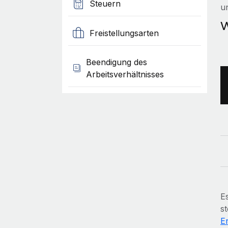
Steuern
u
W
Freistellungsarten
Beendigung des
Arbeitsverhältnisses
Es
s
E