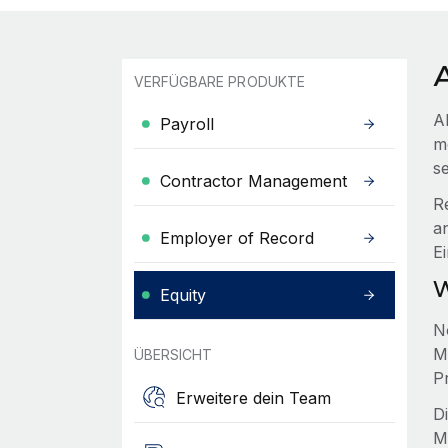
A
VERFÜGBARE PRODUKTE
A
Payroll
m
s
Contractor Management
R
a
Employer of Record
Ei
W
Equity
N
M
ÜBERSICHT
P
Erweitere dein Team
D
M