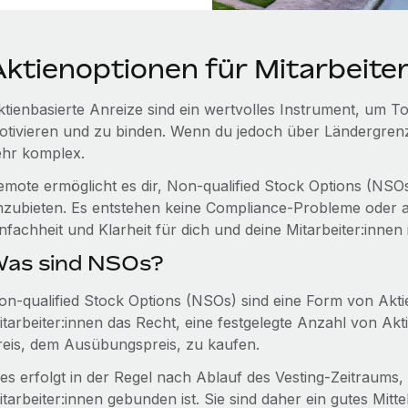
ktienoptionen für Mitarbeiter:
ktienbasierte Anreize sind ein wertvolles Instrument, um T
otivieren und zu binden. Wenn du jedoch über Ländergrenze
ehr komplex.
emote ermöglicht es dir, Non-qualified Stock Options (NSOs)
nzubieten. Es entstehen keine Compliance‑Probleme oder a
nfachheit und Klarheit für dich und deine Mitarbeiter:innen 
as sind NSOs?
on-qualified Stock Options (NSOs) sind eine Form von Akti
itarbeiter:innen das Recht, eine festgelegte Anzahl von A
reis, dem Ausübungspreis, zu kaufen.
ies erfolgt in der Regel nach Ablauf des Vesting‑Zeitraums,
itarbeiter:innen gebunden ist. Sie sind daher ein gutes Mitt