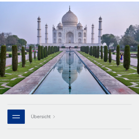
Globales Onboarding und Verwalten von
Gesamtbeschäftigungskosten
Anmelden
Freelancer:innen
Nederlands
WACHSTUMSPHASE
Honorarzahlungen berechnen
PEO
Français
Informationen zu möglichen Währungen und
Startups
Auslagern von komplexen HR-Aufgaben
Abwicklungsfristen für globale Freelancer:innen
Agile HR- und Payroll-Lösungen für wachsende
Deutsch
Unternehmen
INFRASTRUKTUR
LERNEN MIT REMOTE
Mittelstand
Español
Remote Embedded
Maßgeschneiderte HR-Lösungen, um Teams zu
Forschung und Leitfäden
Nahtlose Integration der HR in bestehende Abläufe
vergrößern
Italiano
Fallstudien
Plattform
Enterprise
Português (Portugal)
Integrierte HR-Kernfunktionen für dein Team
HR-Glossar
Globale HR für Konzerne und Großunternehmen
Verknüpfen
Neu
日本語
Checklisten und Vorlagen
Verknüpfung beliebiger KI-Tools mit Remote über unser
PARTNER WERDEN
Bibliothek für Stellenbeschreibungen
한국어
MCP
Übersicht
Strategische Technologiepartner
Webinare
Integrationen
Flexible Einbettung von Global-HR-Funktionen in deine
中文（简体）
Plattform
Prozessoptimierung mit unverzichtbaren Business-