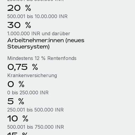
Management und Payroll
Niederlassungen
20 %
Den Blog erkunden
Reverse Tech auf einen Blick Das Gesundheits- und
500.001 bis 10.00.000 INR
Mobilität und Relocation
Wellness-Startup Reverse Tech hat das globale...
30 %
Mühelose Relocation von Mitarbeiter:innen
BLOG
Mehr erfahren
1.000.000 INR und darüber
Benefits
Arbeitnehmer:innen (neues
Neues zu Remote-Produkten: Integration mit
Mühelose Verwaltung von Benefits
Steuersystem)
Gusto und Zero und Contractor Management
Plus
Mindestens 12 % Rentenfonds
Auch im neuen Jahr wollen wir bei Remote Unternehmen
0,75 %
aller Größen dabei unterstützen, die beste...
Krankenversicherung
0 %
Mehr erfahren
0 bis 250.000 INR
5 %
Wie Phiture 55 Mitarbeiter:innen in 19 Ländern
250.001 bis 500.000 INR
mit Remote verwaltet
10 %
Phiture ist der unumstrittene Marktführer im Bereich der
500.001 bis 750.000 INR
Wachstumsberatung für mobile Apps. Das...