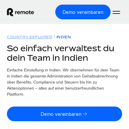
Demo vereinbaren
Startseite
COUNTRY EXPLORER
INDIEN
Produkte
So einfach verwaltest du
dein Team in Indien
Lösungen
WELTWEITE BESCHÄFTIGUNG
Globale Payroll
Einfache Einstellung in Indien. Wir übernehmen für dein Team
Ressourcen
WELTWEITE ABDECKUNG
Einfache, rechtssicher Payroll
in Indien die gesamte Administration von Gehaltsabrechnung
Country Explorer
über Benefits, Compliance und Steuern bis hin zu
Preise
TOOLS UND RECHNER
Employer of Record
Aktienoptionen – alles auf einer benutzerfreundlichen
Länderspezifische Unterstützung bei der Einstellung
Weltweites Wachstum ohne Kosten für Niederlassungen
Plattform.
Scheinselbstständigkeitsrisiko berechnen
Explorer für US-Bundesstaaten
Länderspezifische Einschätzung des
Contractor of Record
Einfache Einstellung in allen US-Bundesstaaten
Scheinselbstständigkeitsrisikos
English (United States)
Rechtssichere, weltweite Arbeit mit Freelancer:innen
Demo vereinbaren
Remote im Vergleich
Personalkostenrechner
Contractor Management
English
Vergleiche mit unseren Mitbewerbern
Länderspezifische Berechnung der