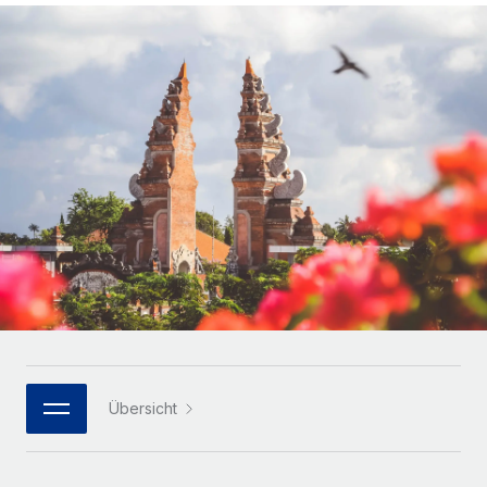
Globales Onboarding und Verwalten von
Gesamtbeschäftigungskosten
Anmelden
Freelancer:innen
Nederlands
WACHSTUMSPHASE
Honorarzahlungen berechnen
PEO
Français
Informationen zu möglichen Währungen und
Startups
Auslagern von komplexen HR-Aufgaben
Abwicklungsfristen für globale Freelancer:innen
Agile HR- und Payroll-Lösungen für wachsende
Deutsch
Unternehmen
INFRASTRUKTUR
LERNEN MIT REMOTE
Mittelstand
Español
Remote Embedded
Maßgeschneiderte HR-Lösungen, um Teams zu
Forschung und Leitfäden
Nahtlose Integration der HR in bestehende Abläufe
vergrößern
Italiano
Fallstudien
Plattform
Enterprise
Português (Portugal)
Integrierte HR-Kernfunktionen für dein Team
HR-Glossar
Globale HR für Konzerne und Großunternehmen
Verknüpfen
Neu
日本語
Checklisten und Vorlagen
Verknüpfung beliebiger KI-Tools mit Remote über unser
PARTNER WERDEN
Bibliothek für Stellenbeschreibungen
한국어
MCP
Übersicht
Strategische Technologiepartner
Webinare
Integrationen
Flexible Einbettung von Global-HR-Funktionen in deine
中文（简体）
Plattform
Prozessoptimierung mit unverzichtbaren Business-