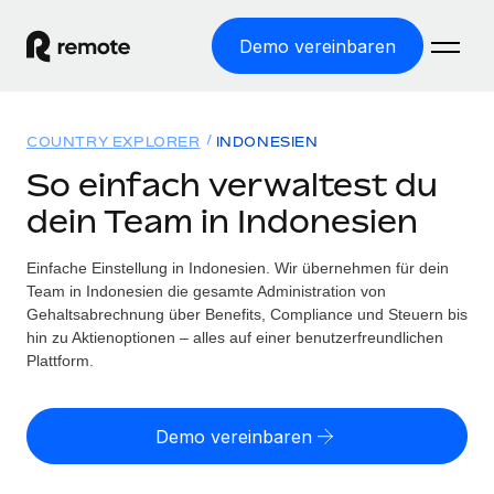
Demo vereinbaren
Startseite
COUNTRY EXPLORER
INDONESIEN
Produkte
So einfach verwaltest du
dein Team in Indonesien
Lösungen
WELTWEITE BESCHÄFTIGUNG
Globale Payroll
Einfache Einstellung in Indonesien. Wir übernehmen für dein
Ressourcen
WELTWEITE ABDECKUNG
Einfache, rechtssicher Payroll
Team in Indonesien die gesamte Administration von
Country Explorer
Gehaltsabrechnung über Benefits, Compliance und Steuern bis
Preise
TOOLS UND RECHNER
Employer of Record
hin zu Aktienoptionen – alles auf einer benutzerfreundlichen
Länderspezifische Unterstützung bei der Einstellung
Weltweites Wachstum ohne Kosten für Niederlassungen
Plattform.
Scheinselbstständigkeitsrisiko berechnen
Explorer für US-Bundesstaaten
Länderspezifische Einschätzung des
Contractor of Record
Einfache Einstellung in allen US-Bundesstaaten
Scheinselbstständigkeitsrisikos
English (United States)
Rechtssichere, weltweite Arbeit mit Freelancer:innen
Demo vereinbaren
Remote im Vergleich
Personalkostenrechner
Contractor Management
English
Vergleiche mit unseren Mitbewerbern
Länderspezifische Berechnung der