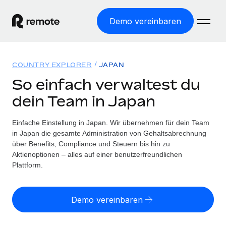
Demo vereinbaren
Startseite
COUNTRY EXPLORER
JAPAN
Produkte
So einfach verwaltest du
dein Team in Japan
Lösungen
WELTWEITE BESCHÄFTIGUNG
Globale Payroll
Einfache Einstellung in Japan. Wir übernehmen für dein Team
Ressourcen
WELTWEITE ABDECKUNG
Einfache, rechtssicher Payroll
in Japan die gesamte Administration von Gehaltsabrechnung
Country Explorer
über Benefits, Compliance und Steuern bis hin zu
Preise
TOOLS UND RECHNER
Employer of Record
Aktienoptionen – alles auf einer benutzerfreundlichen
Länderspezifische Unterstützung bei der Einstellung
Weltweites Wachstum ohne Kosten für Niederlassungen
Plattform.
Scheinselbstständigkeitsrisiko berechnen
Explorer für US-Bundesstaaten
Länderspezifische Einschätzung des
Contractor of Record
Einfache Einstellung in allen US-Bundesstaaten
Scheinselbstständigkeitsrisikos
English (United States)
Rechtssichere, weltweite Arbeit mit Freelancer:innen
Demo vereinbaren
Remote im Vergleich
Personalkostenrechner
Contractor Management
English
Vergleiche mit unseren Mitbewerbern
Länderspezifische Berechnung der