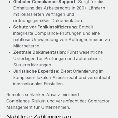
Globaler Compliance‑Support
: Sorgt für die
Management und Payroll
Niederlassungen
Den Blog erkunden
Einhaltung des Arbeitsrechts in 200+ Ländern
Reverse Tech auf einen Blick Das Gesundheits- und
mit lokalisierten Verträgen und
Mobilität und Relocation
Wellness-Startup Reverse Tech hat das globale...
ordnungsgemäßer Dokumentation.
Mühelose Relocation von Mitarbeiter:innen
BLOG
Schutz vor Fehlklassifizierung
: Enthält
Mehr erfahren
Benefits
integrierte Compliance‑Prüfungen und eine
Neues zu Remote-Produkten: Integration mit
nahtlose Umwandlung von Auftragnehmer:in zu
Mühelose Verwaltung von Benefits
Gusto und Zero und Contractor Management
Mitarbeiter:in.
Plus
Zentrale Dokumentation
: Führt wesentliche
Auch im neuen Jahr wollen wir bei Remote Unternehmen
Unterlagen für Prüfungen und automatisiert
aller Größen dabei unterstützen, die beste...
Steuererklärungen.
Juristische Expertise
: Bietet Orientierung im
Mehr erfahren
komplexen lokalen Arbeitsrecht und vereinfacht
internationales Einstellen.
Wie Phiture 55 Mitarbeiter:innen in 19 Ländern
Remotes schlanker Ansatz minimiert
mit Remote verwaltet
Compliance‑Risiken und vereinfacht das Contractor
Phiture ist der unumstrittene Marktführer im Bereich der
Management für Unternehmen.
Wachstumsberatung für mobile Apps. Das...
Nahtlose Zahlungen an