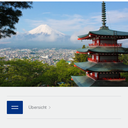
Globales Onboarding und Verwalten von
Gesamtbeschäftigungskosten
Anmelden
Freelancer:innen
Nederlands
WACHSTUMSPHASE
Honorarzahlungen berechnen
PEO
Français
Informationen zu möglichen Währungen und
Startups
Auslagern von komplexen HR-Aufgaben
Abwicklungsfristen für globale Freelancer:innen
Agile HR- und Payroll-Lösungen für wachsende
Deutsch
Unternehmen
INFRASTRUKTUR
LERNEN MIT REMOTE
Mittelstand
Español
Remote Embedded
Maßgeschneiderte HR-Lösungen, um Teams zu
Forschung und Leitfäden
Nahtlose Integration der HR in bestehende Abläufe
vergrößern
Italiano
Fallstudien
Plattform
Enterprise
Português (Portugal)
Integrierte HR-Kernfunktionen für dein Team
HR-Glossar
Globale HR für Konzerne und Großunternehmen
Verknüpfen
Neu
日本語
Checklisten und Vorlagen
Verknüpfung beliebiger KI-Tools mit Remote über unser
PARTNER WERDEN
Bibliothek für Stellenbeschreibungen
한국어
MCP
Übersicht
Strategische Technologiepartner
Webinare
Integrationen
Flexible Einbettung von Global-HR-Funktionen in deine
中文（简体）
Plattform
Prozessoptimierung mit unverzichtbaren Business-