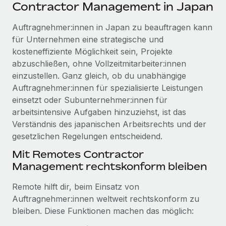
Events
Contractor Management in Japan
Tools
Partner werden
Newsroom
Auftragnehmer:innen in Japan zu beauftragen kann
Entdecke die Möglichkeiten einer Partnerschaft
für Unternehmen eine strategische und
DIENSTLEISTUNGEN
Informationen zu Gehältern und Qualifikationen
Remote Build
Demnächst verfügbar
kosteneffiziente Möglichkeit sein, Projekte
Frag unsere Expert:innen
Beratung zu Integrationen und KI-Automatisierung
abzuschließen, ohne Vollzeitmitarbeiter:innen
Insights Center
Hilfe von Expert:innen für globale HR & Compliance
einzustellen. Ganz gleich, ob du unabhängige
Hol dir Unterstützung
Auftragnehmer:innen für spezialisierte Leistungen
Background-Checks
FALLSTUDIEN
einsetzt oder Subunternehmer:innen für
Einfacheres Bewerber:innen-Screening
Alle Ressourcen anzeigen
arbeitsintensive Aufgaben hinzuziehst, ist das
So hat der KI-Vorreiter Weaviate sein Team mit
Verständnis des japanischen Arbeitsrechts und der
Remote um 120 % vergrößert
Compliance Watchtower
gesetzlichen Regelungen entscheidend.
Lückenlose Compliance
BLOG
Weaviate auf einen Blick Weaviate entwickelt KI-basierte
Mit Remotes Contractor
Open-Source-Infrastrukturen. Das...
Globale Payroll
Geräteverwaltung
Management rechtskonform bleiben
Globale Bereitstellung und Verfolgung von IT-
Mehr erfahren
EOR und PEO
Remote hilft dir, beim Einsatz von
Geräten
Contractor Management
Auftragnehmer:innen weltweit rechtskonform zu
Gründung von Niederlassungen
bleiben. Diese Funktionen machen das möglich:
Strategische Partnerschaft zwischen
Steuern
Schnelle, rechtssichere Gründung von
Reverse Tech und Remote für Contractor