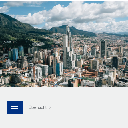
Globales Onboarding und Verwalten von
Gesamtbeschäftigungskosten
Anmelden
Freelancer:innen
Nederlands
WACHSTUMSPHASE
Honorarzahlungen berechnen
PEO
Français
Informationen zu möglichen Währungen und
Startups
Auslagern von komplexen HR-Aufgaben
Abwicklungsfristen für globale Freelancer:innen
Agile HR- und Payroll-Lösungen für wachsende
Deutsch
Unternehmen
INFRASTRUKTUR
LERNEN MIT REMOTE
Mittelstand
Español
Remote Embedded
Maßgeschneiderte HR-Lösungen, um Teams zu
Forschung und Leitfäden
Nahtlose Integration der HR in bestehende Abläufe
vergrößern
Italiano
Fallstudien
Plattform
Enterprise
Português (Portugal)
Integrierte HR-Kernfunktionen für dein Team
HR-Glossar
Globale HR für Konzerne und Großunternehmen
Verknüpfen
Neu
日本語
Checklisten und Vorlagen
Verknüpfung beliebiger KI-Tools mit Remote über unser
PARTNER WERDEN
Bibliothek für Stellenbeschreibungen
한국어
MCP
Übersicht
Strategische Technologiepartner
Webinare
Integrationen
Flexible Einbettung von Global-HR-Funktionen in deine
中文（简体）
Plattform
Prozessoptimierung mit unverzichtbaren Business-