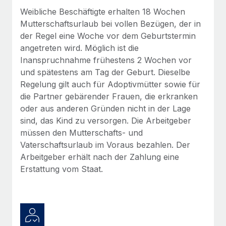
Management und Payroll
Niederlassungen
Weibliche Beschäftigte erhalten 18 Wochen
Den Blog erkunden
Reverse Tech auf einen Blick Das Gesundheits- und
Mutterschaftsurlaub bei vollen Bezügen, der in
Mobilität und Relocation
Wellness-Startup Reverse Tech hat das globale...
der Regel eine Woche vor dem Geburtstermin
Mühelose Relocation von Mitarbeiter:innen
angetreten wird. Möglich ist die
BLOG
Mehr erfahren
Inanspruchnahme frühestens 2 Wochen vor
Benefits
Neues zu Remote-Produkten: Integration mit
und spätestens am Tag der Geburt. Dieselbe
Mühelose Verwaltung von Benefits
Gusto und Zero und Contractor Management
Regelung gilt auch für Adoptivmütter sowie für
Plus
die Partner gebärender Frauen, die erkranken
Auch im neuen Jahr wollen wir bei Remote Unternehmen
oder aus anderen Gründen nicht in der Lage
aller Größen dabei unterstützen, die beste...
sind, das Kind zu versorgen. Die Arbeitgeber
müssen den Mutterschafts- und
Mehr erfahren
Vaterschaftsurlaub im Voraus bezahlen. Der
Arbeitgeber erhält nach der Zahlung eine
Erstattung vom Staat.
Wie Phiture 55 Mitarbeiter:innen in 19 Ländern
mit Remote verwaltet
Phiture ist der unumstrittene Marktführer im Bereich der
Wachstumsberatung für mobile Apps. Das...