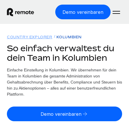
Demo vereinbaren
Startseite
COUNTRY EXPLORER
KOLUMBIEN
Produkte
So einfach verwaltest du
dein Team in Kolumbien
Lösungen
WELTWEITE BESCHÄFTIGUNG
Globale Payroll
Einfache Einstellung in Kolumbien. Wir übernehmen für dein
Ressourcen
WELTWEITE ABDECKUNG
Einfache, rechtssicher Payroll
Team in Kolumbien die gesamte Administration von
Country Explorer
Gehaltsabrechnung über Benefits, Compliance und Steuern bis
Preise
TOOLS UND RECHNER
Employer of Record
hin zu Aktienoptionen – alles auf einer benutzerfreundlichen
Länderspezifische Unterstützung bei der Einstellung
Weltweites Wachstum ohne Kosten für Niederlassungen
Plattform.
Scheinselbstständigkeitsrisiko berechnen
Explorer für US-Bundesstaaten
Länderspezifische Einschätzung des
Contractor of Record
Einfache Einstellung in allen US-Bundesstaaten
Scheinselbstständigkeitsrisikos
English (United States)
Rechtssichere, weltweite Arbeit mit Freelancer:innen
Demo vereinbaren
Remote im Vergleich
Personalkostenrechner
Contractor Management
English
Vergleiche mit unseren Mitbewerbern
Länderspezifische Berechnung der