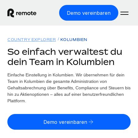
Demo vereinbaren
Startseite
COUNTRY EXPLORER
KOLUMBIEN
Produkte
So einfach verwaltest du
dein Team in Kolumbien
Lösungen
WELTWEITE BESCHÄFTIGUNG
Globale Payroll
Einfache Einstellung in Kolumbien. Wir übernehmen für dein
Ressourcen
WELTWEITE ABDECKUNG
Einfache, rechtssicher Payroll
Team in Kolumbien die gesamte Administration von
Country Explorer
Gehaltsabrechnung über Benefits, Compliance und Steuern bis
Preise
TOOLS UND RECHNER
Employer of Record
hin zu Aktienoptionen – alles auf einer benutzerfreundlichen
Länderspezifische Unterstützung bei der Einstellung
Weltweites Wachstum ohne Kosten für Niederlassungen
Plattform.
Scheinselbstständigkeitsrisiko berechnen
Explorer für US-Bundesstaaten
Länderspezifische Einschätzung des
Contractor of Record
Einfache Einstellung in allen US-Bundesstaaten
Scheinselbstständigkeitsrisikos
English (United States)
Rechtssichere, weltweite Arbeit mit Freelancer:innen
Demo vereinbaren
Remote im Vergleich
Personalkostenrechner
Contractor Management
English
Vergleiche mit unseren Mitbewerbern
Länderspezifische Berechnung der