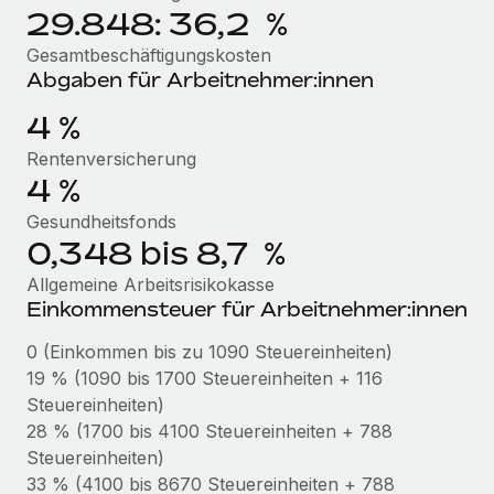
Management und Payroll
Niederlassungen
29.848: 36,2 %
Den Blog erkunden
Reverse Tech auf einen Blick Das Gesundheits- und
Gesamtbeschäftigungskosten
Mobilität und Relocation
Wellness-Startup Reverse Tech hat das globale...
Abgaben für Arbeitnehmer:innen
Mühelose Relocation von Mitarbeiter:innen
BLOG
Mehr erfahren
4 %
Benefits
Neues zu Remote-Produkten: Integration mit
Rentenversicherung
Mühelose Verwaltung von Benefits
Gusto und Zero und Contractor Management
4 %
Plus
Gesundheitsfonds
Auch im neuen Jahr wollen wir bei Remote Unternehmen
0,348 bis 8,7 %
aller Größen dabei unterstützen, die beste...
Allgemeine Arbeitsrisikokasse
Mehr erfahren
Einkommensteuer für Arbeitnehmer:innen
0 (Einkommen bis zu 1090 Steuereinheiten)
19 % (1090 bis 1700 Steuereinheiten + 116
Wie Phiture 55 Mitarbeiter:innen in 19 Ländern
mit Remote verwaltet
Steuereinheiten)
28 % (1700 bis 4100 Steuereinheiten + 788
Phiture ist der unumstrittene Marktführer im Bereich der
Steuereinheiten)
Wachstumsberatung für mobile Apps. Das...
33 % (4100 bis 8670 Steuereinheiten + 788