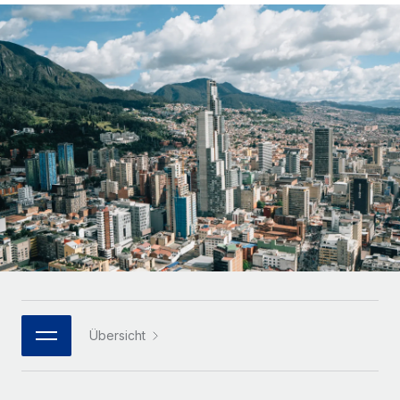
Globales Onboarding und Verwalten von
Gesamtbeschäftigungskosten
Anmelden
Freelancer:innen
Nederlands
WACHSTUMSPHASE
Honorarzahlungen berechnen
PEO
Français
Informationen zu möglichen Währungen und
Startups
Auslagern von komplexen HR-Aufgaben
Abwicklungsfristen für globale Freelancer:innen
Agile HR- und Payroll-Lösungen für wachsende
Deutsch
Unternehmen
INFRASTRUKTUR
LERNEN MIT REMOTE
Mittelstand
Español
Remote Embedded
Maßgeschneiderte HR-Lösungen, um Teams zu
Forschung und Leitfäden
Nahtlose Integration der HR in bestehende Abläufe
vergrößern
Italiano
Fallstudien
Plattform
Enterprise
Português (Portugal)
Integrierte HR-Kernfunktionen für dein Team
HR-Glossar
Globale HR für Konzerne und Großunternehmen
Verknüpfen
Neu
日本語
Checklisten und Vorlagen
Verknüpfung beliebiger KI-Tools mit Remote über unser
PARTNER WERDEN
Bibliothek für Stellenbeschreibungen
한국어
MCP
Übersicht
Strategische Technologiepartner
Webinare
Integrationen
Flexible Einbettung von Global-HR-Funktionen in deine
中文（简体）
Plattform
Prozessoptimierung mit unverzichtbaren Business-