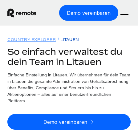
Demo vereinbaren
Startseite
COUNTRY EXPLORER
LITAUEN
Produkte
So einfach verwaltest du
dein Team in Litauen
Lösungen
WELTWEITE BESCHÄFTIGUNG
Globale Payroll
Einfache Einstellung in Litauen. Wir übernehmen für dein Team
Ressourcen
WELTWEITE ABDECKUNG
Einfache, rechtssicher Payroll
in Litauen die gesamte Administration von Gehaltsabrechnung
Country Explorer
über Benefits, Compliance und Steuern bis hin zu
Preise
TOOLS UND RECHNER
Employer of Record
Aktienoptionen – alles auf einer benutzerfreundlichen
Länderspezifische Unterstützung bei der Einstellung
Weltweites Wachstum ohne Kosten für Niederlassungen
Plattform.
Scheinselbstständigkeitsrisiko berechnen
Explorer für US-Bundesstaaten
Länderspezifische Einschätzung des
Contractor of Record
Einfache Einstellung in allen US-Bundesstaaten
Scheinselbstständigkeitsrisikos
English (United States)
Rechtssichere, weltweite Arbeit mit Freelancer:innen
Demo vereinbaren
Remote im Vergleich
Personalkostenrechner
Contractor Management
English
Vergleiche mit unseren Mitbewerbern
Länderspezifische Berechnung der