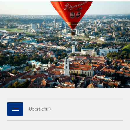
Globales Onboarding und Verwalten von
Gesamtbeschäftigungskosten
Anmelden
Freelancer:innen
Nederlands
WACHSTUMSPHASE
Honorarzahlungen berechnen
PEO
Français
Informationen zu möglichen Währungen und
Startups
Auslagern von komplexen HR-Aufgaben
Abwicklungsfristen für globale Freelancer:innen
Agile HR- und Payroll-Lösungen für wachsende
Deutsch
Unternehmen
INFRASTRUKTUR
LERNEN MIT REMOTE
Mittelstand
Español
Remote Embedded
Maßgeschneiderte HR-Lösungen, um Teams zu
Forschung und Leitfäden
Nahtlose Integration der HR in bestehende Abläufe
vergrößern
Italiano
Fallstudien
Plattform
Enterprise
Português (Portugal)
Integrierte HR-Kernfunktionen für dein Team
HR-Glossar
Globale HR für Konzerne und Großunternehmen
Verknüpfen
Neu
日本語
Checklisten und Vorlagen
Verknüpfung beliebiger KI-Tools mit Remote über unser
PARTNER WERDEN
Bibliothek für Stellenbeschreibungen
한국어
MCP
Übersicht
Strategische Technologiepartner
Webinare
Integrationen
Flexible Einbettung von Global-HR-Funktionen in deine
中文（简体）
Plattform
Prozessoptimierung mit unverzichtbaren Business-