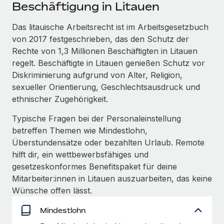
Events
Beschäftigung in Litauen
Tools
Partner werden
Newsroom
Das litauische Arbeitsrecht ist im Arbeitsgesetzbuch
Entdecke die Möglichkeiten einer Partnerschaft
von 2017 festgeschrieben, das den Schutz der
DIENSTLEISTUNGEN
Informationen zu Gehältern und Qualifikationen
Remote Build
Demnächst verfügbar
Rechte von 1,3 Millionen Beschäftigten in Litauen
Frag unsere Expert:innen
Beratung zu Integrationen und KI-Automatisierung
regelt. Beschäftigte in Litauen genießen Schutz vor
Insights Center
Hilfe von Expert:innen für globale HR & Compliance
Diskriminierung aufgrund von Alter, Religion,
Hol dir Unterstützung
sexueller Orientierung, Geschlechtsausdruck und
Background-Checks
FALLSTUDIEN
ethnischer Zugehörigkeit.
Einfacheres Bewerber:innen-Screening
Alle Ressourcen anzeigen
So hat der KI-Vorreiter Weaviate sein Team mit
Typische Fragen bei der Personaleinstellung
Remote um 120 % vergrößert
Compliance Watchtower
betreffen Themen wie Mindestlohn,
Lückenlose Compliance
BLOG
Überstundensätze oder bezahlten Urlaub. Remote
Weaviate auf einen Blick Weaviate entwickelt KI-basierte
hilft dir, ein wettbewerbsfähiges und
Open-Source-Infrastrukturen. Das...
Globale Payroll
Geräteverwaltung
gesetzeskonformes Benefitspaket für deine
Globale Bereitstellung und Verfolgung von IT-
Mehr erfahren
EOR und PEO
Mitarbeiter:innen in Litauen auszuarbeiten, das keine
Geräten
Wünsche offen lässt.
Contractor Management
Gründung von Niederlassungen
Strategische Partnerschaft zwischen
Mindestlohn
Steuern
Schnelle, rechtssichere Gründung von
Reverse Tech und Remote für Contractor