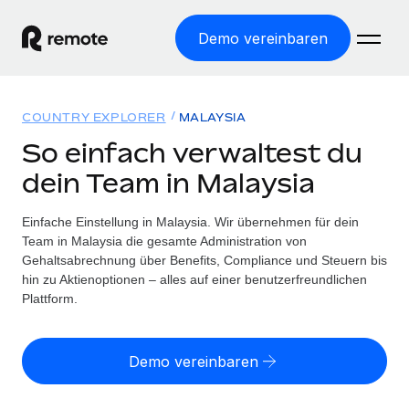
Demo vereinbaren
Startseite
COUNTRY EXPLORER
MALAYSIA
Produkte
So einfach verwaltest du
dein Team in Malaysia
Lösungen
WELTWEITE BESCHÄFTIGUNG
Globale Payroll
Einfache Einstellung in Malaysia. Wir übernehmen für dein
Ressourcen
WELTWEITE ABDECKUNG
Einfache, rechtssicher Payroll
Team in Malaysia die gesamte Administration von
Country Explorer
Gehaltsabrechnung über Benefits, Compliance und Steuern bis
Preise
TOOLS UND RECHNER
Employer of Record
hin zu Aktienoptionen – alles auf einer benutzerfreundlichen
Länderspezifische Unterstützung bei der Einstellung
Weltweites Wachstum ohne Kosten für Niederlassungen
Plattform.
Scheinselbstständigkeitsrisiko berechnen
Explorer für US-Bundesstaaten
Länderspezifische Einschätzung des
Contractor of Record
Einfache Einstellung in allen US-Bundesstaaten
Scheinselbstständigkeitsrisikos
English (United States)
Rechtssichere, weltweite Arbeit mit Freelancer:innen
Demo vereinbaren
Remote im Vergleich
Personalkostenrechner
Contractor Management
English
Vergleiche mit unseren Mitbewerbern
Länderspezifische Berechnung der