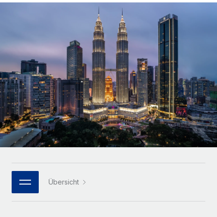
Globales Onboarding und Verwalten von
Gesamtbeschäftigungskosten
Anmelden
Freelancer:innen
Nederlands
WACHSTUMSPHASE
Honorarzahlungen berechnen
PEO
Français
Informationen zu möglichen Währungen und
Startups
Auslagern von komplexen HR-Aufgaben
Abwicklungsfristen für globale Freelancer:innen
Agile HR- und Payroll-Lösungen für wachsende
Deutsch
Unternehmen
INFRASTRUKTUR
LERNEN MIT REMOTE
Mittelstand
Español
Remote Embedded
Maßgeschneiderte HR-Lösungen, um Teams zu
Forschung und Leitfäden
Nahtlose Integration der HR in bestehende Abläufe
vergrößern
Italiano
Fallstudien
Plattform
Enterprise
Português (Portugal)
Integrierte HR-Kernfunktionen für dein Team
HR-Glossar
Globale HR für Konzerne und Großunternehmen
Verknüpfen
Neu
日本語
Checklisten und Vorlagen
Verknüpfung beliebiger KI-Tools mit Remote über unser
PARTNER WERDEN
Bibliothek für Stellenbeschreibungen
한국어
MCP
Übersicht
Strategische Technologiepartner
Webinare
Integrationen
Flexible Einbettung von Global-HR-Funktionen in deine
中文（简体）
Plattform
Prozessoptimierung mit unverzichtbaren Business-