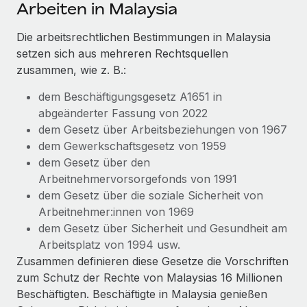
Events
Arbeiten in Malaysia
Tools
Partner werden
Newsroom
Die arbeitsrechtlichen Bestimmungen in Malaysia
Entdecke die Möglichkeiten einer Partnerschaft
setzen sich aus mehreren Rechtsquellen
DIENSTLEISTUNGEN
Informationen zu Gehältern und Qualifikationen
Remote Build
Demnächst verfügbar
zusammen, wie z. B.:
Frag unsere Expert:innen
Beratung zu Integrationen und KI-Automatisierung
Insights Center
dem Beschäftigungsgesetz A1651 in
Hilfe von Expert:innen für globale HR & Compliance
abgeänderter Fassung von 2022
Hol dir Unterstützung
Background-Checks
FALLSTUDIEN
dem Gesetz über Arbeitsbeziehungen von 1967
Einfacheres Bewerber:innen-Screening
dem Gewerkschaftsgesetz von 1959
Alle Ressourcen anzeigen
So hat der KI-Vorreiter Weaviate sein Team mit
dem Gesetz über den
Remote um 120 % vergrößert
Compliance Watchtower
Arbeitnehmervorsorgefonds von 1991
Lückenlose Compliance
BLOG
dem Gesetz über die soziale Sicherheit von
Weaviate auf einen Blick Weaviate entwickelt KI-basierte
Arbeitnehmer:innen von 1969
Open-Source-Infrastrukturen. Das...
Globale Payroll
Geräteverwaltung
dem Gesetz über Sicherheit und Gesundheit am
Globale Bereitstellung und Verfolgung von IT-
Mehr erfahren
EOR und PEO
Arbeitsplatz von 1994 usw.
Geräten
Zusammen definieren diese Gesetze die Vorschriften
Contractor Management
zum Schutz der Rechte von Malaysias 16 Millionen
Gründung von Niederlassungen
Strategische Partnerschaft zwischen
Beschäftigten. Beschäftigte in Malaysia genießen
Steuern
Schnelle, rechtssichere Gründung von
Reverse Tech und Remote für Contractor