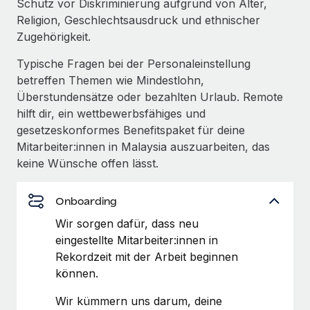
Schutz vor Diskriminierung aufgrund von Alter,
Management und Payroll
Niederlassungen
Den Blog erkunden
Religion, Geschlechtsausdruck und ethnischer
Reverse Tech auf einen Blick Das Gesundheits- und
Zugehörigkeit.
Mobilität und Relocation
Wellness-Startup Reverse Tech hat das globale...
Mühelose Relocation von Mitarbeiter:innen
Typische Fragen bei der Personaleinstellung
BLOG
Mehr erfahren
betreffen Themen wie Mindestlohn,
Benefits
Überstundensätze oder bezahlten Urlaub. Remote
Neues zu Remote-Produkten: Integration mit
Mühelose Verwaltung von Benefits
Gusto und Zero und Contractor Management
hilft dir, ein wettbewerbsfähiges und
Plus
gesetzeskonformes Benefitspaket für deine
Mitarbeiter:innen in Malaysia auszuarbeiten, das
Auch im neuen Jahr wollen wir bei Remote Unternehmen
keine Wünsche offen lässt.
aller Größen dabei unterstützen, die beste...
Mehr erfahren
Onboarding
Wir sorgen dafür, dass neu
Wie Phiture 55 Mitarbeiter:innen in 19 Ländern
eingestellte Mitarbeiter:innen in
mit Remote verwaltet
Rekordzeit mit der Arbeit beginnen
können.
Phiture ist der unumstrittene Marktführer im Bereich der
Wachstumsberatung für mobile Apps. Das...
Wir kümmern uns darum, deine