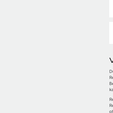
D
R
B
k
R
R
o