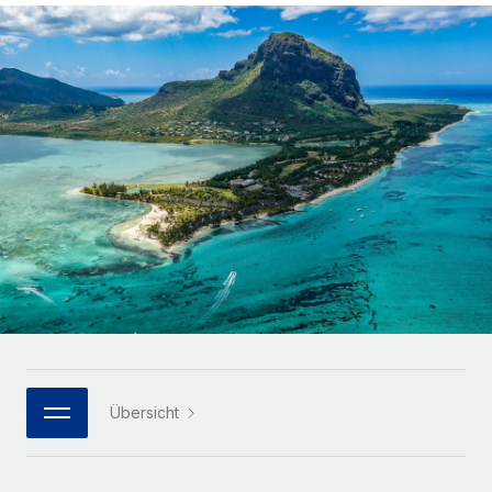
Globales Onboarding und Verwalten von
Gesamtbeschäftigungskosten
Anmelden
Freelancer:innen
Nederlands
WACHSTUMSPHASE
Honorarzahlungen berechnen
PEO
Français
Informationen zu möglichen Währungen und
Startups
Auslagern von komplexen HR-Aufgaben
Abwicklungsfristen für globale Freelancer:innen
Agile HR- und Payroll-Lösungen für wachsende
Deutsch
Unternehmen
INFRASTRUKTUR
LERNEN MIT REMOTE
Mittelstand
Español
Remote Embedded
Maßgeschneiderte HR-Lösungen, um Teams zu
Forschung und Leitfäden
Nahtlose Integration der HR in bestehende Abläufe
vergrößern
Italiano
Fallstudien
Plattform
Enterprise
Português (Portugal)
Integrierte HR-Kernfunktionen für dein Team
HR-Glossar
Globale HR für Konzerne und Großunternehmen
Verknüpfen
Neu
日本語
Checklisten und Vorlagen
Verknüpfung beliebiger KI-Tools mit Remote über unser
PARTNER WERDEN
Bibliothek für Stellenbeschreibungen
한국어
MCP
Übersicht
Strategische Technologiepartner
Webinare
Integrationen
Flexible Einbettung von Global-HR-Funktionen in deine
中文（简体）
Plattform
Prozessoptimierung mit unverzichtbaren Business-