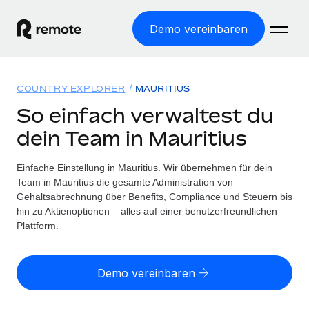
Demo vereinbaren
Startseite
COUNTRY EXPLORER
MAURITIUS
Produkte
So einfach verwaltest du
dein Team in Mauritius
Lösungen
WELTWEITE BESCHÄFTIGUNG
Globale Payroll
Einfache Einstellung in Mauritius. Wir übernehmen für dein
Ressourcen
WELTWEITE ABDECKUNG
Einfache, rechtssicher Payroll
Team in Mauritius die gesamte Administration von
Country Explorer
Gehaltsabrechnung über Benefits, Compliance und Steuern bis
Preise
TOOLS UND RECHNER
Employer of Record
hin zu Aktienoptionen – alles auf einer benutzerfreundlichen
Länderspezifische Unterstützung bei der Einstellung
Weltweites Wachstum ohne Kosten für Niederlassungen
Plattform.
Scheinselbstständigkeitsrisiko berechnen
Explorer für US-Bundesstaaten
Länderspezifische Einschätzung des
Contractor of Record
Einfache Einstellung in allen US-Bundesstaaten
Scheinselbstständigkeitsrisikos
English (United States)
Rechtssichere, weltweite Arbeit mit Freelancer:innen
Demo vereinbaren
Remote im Vergleich
Personalkostenrechner
Contractor Management
English
Vergleiche mit unseren Mitbewerbern
Länderspezifische Berechnung der