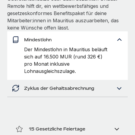
Management und Payroll
Niederlassungen
Remote hilft dir, ein wettbewerbsfähiges und
Den Blog erkunden
Reverse Tech auf einen Blick Das Gesundheits- und
gesetzeskonformes Benefitspaket für deine
Mobilität und Relocation
Wellness-Startup Reverse Tech hat das globale...
Mitarbeiter:innen in Mauritius auszuarbeiten, das
Mühelose Relocation von Mitarbeiter:innen
keine Wünsche offen lässt.
BLOG
Mehr erfahren
Benefits
Mindestlohn
Neues zu Remote-Produkten: Integration mit
Mühelose Verwaltung von Benefits
Gusto und Zero und Contractor Management
Der Mindestlohn in Mauritius beläuft
Plus
sich auf 16.500 MUR (rund 326 €)
pro Monat inklusive
Auch im neuen Jahr wollen wir bei Remote Unternehmen
Lohnausgleichszulage.
aller Größen dabei unterstützen, die beste...
Mehr erfahren
Zyklus der Gehaltsabrechnung
Wie Phiture 55 Mitarbeiter:innen in 19 Ländern
mit Remote verwaltet
Phiture ist der unumstrittene Marktführer im Bereich der
Wachstumsberatung für mobile Apps. Das...
15 Gesetzliche Feiertage