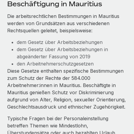
Events
Beschäftigung in Mauritius
Tools
Partner werden
Newsroom
Die arbeitsrechtlichen Bestimmungen in Mauritius
Entdecke die Möglichkeiten einer Partnerschaft
werden von Grundsätzen aus verschiedenen
DIENSTLEISTUNGEN
Informationen zu Gehältern und Qualifikationen
Remote Build
Demnächst verfügbar
Rechtsquellen geleitet, beispielsweise:
Frag unsere Expert:innen
Beratung zu Integrationen und KI-Automatisierung
Insights Center
dem Gesetz über Arbeitsbeziehungen
Hilfe von Expert:innen für globale HR & Compliance
dem Gesetz über Arbeitsbeziehungen in
Hol dir Unterstützung
Background-Checks
FALLSTUDIEN
abgeänderter Fassung von 2019
Einfacheres Bewerber:innen-Screening
den Arbeitnehmerschutzgesetzen
Alle Ressourcen anzeigen
So hat der KI-Vorreiter Weaviate sein Team mit
Diese Gesetze enthalten spezifische Bestimmungen
Remote um 120 % vergrößert
Compliance Watchtower
zum Schutz der Rechte der 584.000
Lückenlose Compliance
BLOG
Arbeitnehmer:innen in Mauritius. Beschäftigte in
Weaviate auf einen Blick Weaviate entwickelt KI-basierte
Mauritius genießen Schutz vor Diskriminierung
Open-Source-Infrastrukturen. Das...
Globale Payroll
Geräteverwaltung
aufgrund von Alter, Religion, sexueller Orientierung,
Globale Bereitstellung und Verfolgung von IT-
Mehr erfahren
EOR und PEO
Geschlechtsausdruck und ethnischer Zugehörigkeit.
Geräten
Contractor Management
Typische Fragen bei der Personaleinstellung
Gründung von Niederlassungen
Strategische Partnerschaft zwischen
betreffen Themen wie Mindestlohn,
Steuern
Schnelle, rechtssichere Gründung von
Reverse Tech und Remote für Contractor
Überstundensätze oder auch bezahlten Urlaub.