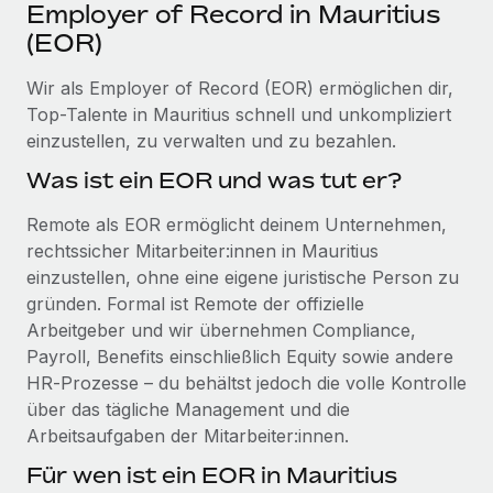
Events
Employer of Record in Mauritius
Tools
Partner werden
(EOR)
Newsroom
Entdecke die Möglichkeiten einer Partnerschaft
Wir als Employer of Record (EOR) ermöglichen dir,
DIENSTLEISTUNGEN
Informationen zu Gehältern und Qualifikationen
Remote Build
Demnächst verfügbar
Top-Talente in Mauritius schnell und unkompliziert
Frag unsere Expert:innen
Beratung zu Integrationen und KI-Automatisierung
einzustellen, zu verwalten und zu bezahlen.
Insights Center
Hilfe von Expert:innen für globale HR & Compliance
Was ist ein EOR und was tut er?
Hol dir Unterstützung
Background-Checks
FALLSTUDIEN
Remote als EOR ermöglicht deinem Unternehmen,
Einfacheres Bewerber:innen-Screening
Alle Ressourcen anzeigen
rechtssicher Mitarbeiter:innen in Mauritius
So hat der KI-Vorreiter Weaviate sein Team mit
einzustellen, ohne eine eigene juristische Person zu
Remote um 120 % vergrößert
Compliance Watchtower
gründen. Formal ist Remote der offizielle
Lückenlose Compliance
BLOG
Weaviate auf einen Blick Weaviate entwickelt KI-basierte
Arbeitgeber und wir übernehmen Compliance,
Open-Source-Infrastrukturen. Das...
Globale Payroll
Geräteverwaltung
Payroll, Benefits einschließlich Equity sowie andere
Globale Bereitstellung und Verfolgung von IT-
HR‑Prozesse – du behältst jedoch die volle Kontrolle
Mehr erfahren
EOR und PEO
Geräten
über das tägliche Management und die
Contractor Management
Arbeitsaufgaben der Mitarbeiter:innen.
Gründung von Niederlassungen
Strategische Partnerschaft zwischen
Für wen ist ein EOR in Mauritius
Steuern
Schnelle, rechtssichere Gründung von
Reverse Tech und Remote für Contractor