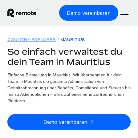
Demo vereinbaren
Startseite
COUNTRY EXPLORER
MAURITIUS
Produkte
So einfach verwaltest du
dein Team in Mauritius
Lösungen
WELTWEITE BESCHÄFTIGUNG
Globale Payroll
Einfache Einstellung in Mauritius. Wir übernehmen für dein
Ressourcen
WELTWEITE ABDECKUNG
Einfache, rechtssicher Payroll
Team in Mauritius die gesamte Administration von
Country Explorer
Gehaltsabrechnung über Benefits, Compliance und Steuern bis
Preise
TOOLS UND RECHNER
Employer of Record
hin zu Aktienoptionen – alles auf einer benutzerfreundlichen
Länderspezifische Unterstützung bei der Einstellung
Weltweites Wachstum ohne Kosten für Niederlassungen
Plattform.
Scheinselbstständigkeitsrisiko berechnen
Explorer für US-Bundesstaaten
Länderspezifische Einschätzung des
Contractor of Record
Einfache Einstellung in allen US-Bundesstaaten
Scheinselbstständigkeitsrisikos
English (United States)
Rechtssichere, weltweite Arbeit mit Freelancer:innen
Demo vereinbaren
Remote im Vergleich
Personalkostenrechner
Contractor Management
English
Vergleiche mit unseren Mitbewerbern
Länderspezifische Berechnung der