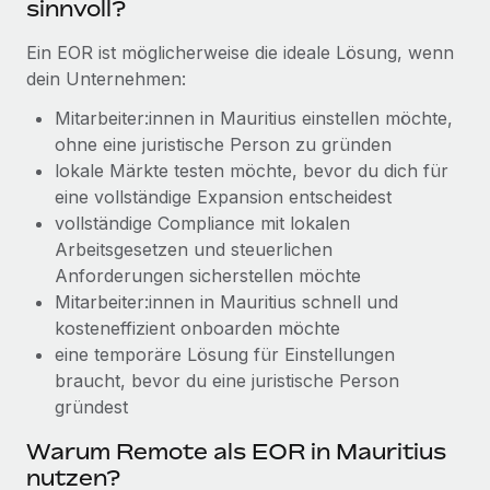
sinnvoll?
Management und Payroll
Niederlassungen
Den Blog erkunden
Reverse Tech auf einen Blick Das Gesundheits- und
Ein EOR ist möglicherweise die ideale Lösung, wenn
Mobilität und Relocation
Wellness-Startup Reverse Tech hat das globale...
dein Unternehmen:
Mühelose Relocation von Mitarbeiter:innen
BLOG
Mehr erfahren
Mitarbeiter:innen in Mauritius einstellen möchte,
Benefits
ohne eine juristische Person zu gründen
Neues zu Remote-Produkten: Integration mit
Mühelose Verwaltung von Benefits
lokale Märkte testen möchte, bevor du dich für
Gusto und Zero und Contractor Management
Plus
eine vollständige Expansion entscheidest
vollständige Compliance mit lokalen
Auch im neuen Jahr wollen wir bei Remote Unternehmen
Arbeitsgesetzen und steuerlichen
aller Größen dabei unterstützen, die beste...
Anforderungen sicherstellen möchte
Mehr erfahren
Mitarbeiter:innen in Mauritius schnell und
kosteneffizient onboarden möchte
eine temporäre Lösung für Einstellungen
Wie Phiture 55 Mitarbeiter:innen in 19 Ländern
braucht, bevor du eine juristische Person
mit Remote verwaltet
gründest
Phiture ist der unumstrittene Marktführer im Bereich der
Warum Remote als EOR in Mauritius
Wachstumsberatung für mobile Apps. Das...
nutzen?