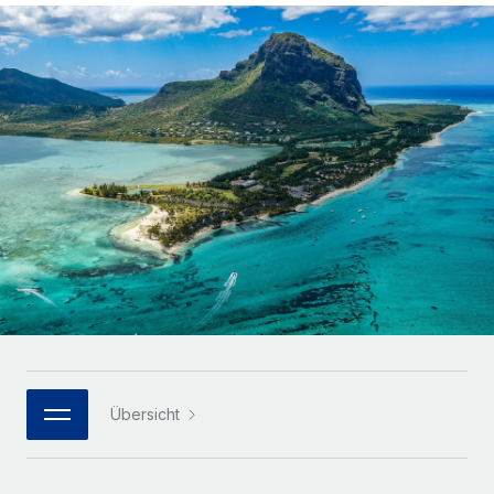
Globales Onboarding und Verwalten von
Gesamtbeschäftigungskosten
Anmelden
Freelancer:innen
Nederlands
WACHSTUMSPHASE
Honorarzahlungen berechnen
PEO
Français
Informationen zu möglichen Währungen und
Startups
Auslagern von komplexen HR-Aufgaben
Abwicklungsfristen für globale Freelancer:innen
Agile HR- und Payroll-Lösungen für wachsende
Deutsch
Unternehmen
INFRASTRUKTUR
LERNEN MIT REMOTE
Mittelstand
Español
Remote Embedded
Maßgeschneiderte HR-Lösungen, um Teams zu
Forschung und Leitfäden
Nahtlose Integration der HR in bestehende Abläufe
vergrößern
Italiano
Fallstudien
Plattform
Enterprise
Português (Portugal)
Integrierte HR-Kernfunktionen für dein Team
HR-Glossar
Globale HR für Konzerne und Großunternehmen
Verknüpfen
Neu
日本語
Checklisten und Vorlagen
Verknüpfung beliebiger KI-Tools mit Remote über unser
PARTNER WERDEN
Bibliothek für Stellenbeschreibungen
한국어
MCP
Übersicht
Strategische Technologiepartner
Webinare
Integrationen
Flexible Einbettung von Global-HR-Funktionen in deine
中文（简体）
Plattform
Prozessoptimierung mit unverzichtbaren Business-