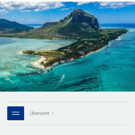
Globales Onboarding und Verwalten von
Gesamtbeschäftigungskosten
Anmelden
Freelancer:innen
Nederlands
WACHSTUMSPHASE
Honorarzahlungen berechnen
PEO
Français
Informationen zu möglichen Währungen und
Startups
Auslagern von komplexen HR-Aufgaben
Abwicklungsfristen für globale Freelancer:innen
Agile HR- und Payroll-Lösungen für wachsende
Deutsch
Unternehmen
INFRASTRUKTUR
LERNEN MIT REMOTE
Mittelstand
Español
Remote Embedded
Maßgeschneiderte HR-Lösungen, um Teams zu
Forschung und Leitfäden
Nahtlose Integration der HR in bestehende Abläufe
vergrößern
Italiano
Fallstudien
Plattform
Enterprise
Português (Portugal)
Integrierte HR-Kernfunktionen für dein Team
HR-Glossar
Globale HR für Konzerne und Großunternehmen
Verknüpfen
Neu
日本語
Checklisten und Vorlagen
Verknüpfung beliebiger KI-Tools mit Remote über unser
PARTNER WERDEN
Bibliothek für Stellenbeschreibungen
한국어
MCP
Übersicht
Strategische Technologiepartner
Webinare
Integrationen
Flexible Einbettung von Global-HR-Funktionen in deine
中文（简体）
Plattform
Prozessoptimierung mit unverzichtbaren Business-