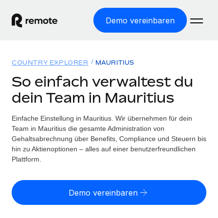
Demo vereinbaren
Startseite
COUNTRY EXPLORER
MAURITIUS
Produkte
So einfach verwaltest du
dein Team in Mauritius
Lösungen
WELTWEITE BESCHÄFTIGUNG
Globale Payroll
Einfache Einstellung in Mauritius. Wir übernehmen für dein
Ressourcen
WELTWEITE ABDECKUNG
Einfache, rechtssicher Payroll
Team in Mauritius die gesamte Administration von
Country Explorer
Gehaltsabrechnung über Benefits, Compliance und Steuern bis
Preise
TOOLS UND RECHNER
Employer of Record
hin zu Aktienoptionen – alles auf einer benutzerfreundlichen
Länderspezifische Unterstützung bei der Einstellung
Weltweites Wachstum ohne Kosten für Niederlassungen
Plattform.
Scheinselbstständigkeitsrisiko berechnen
Explorer für US-Bundesstaaten
Länderspezifische Einschätzung des
Contractor of Record
Einfache Einstellung in allen US-Bundesstaaten
Scheinselbstständigkeitsrisikos
English (United States)
Rechtssichere, weltweite Arbeit mit Freelancer:innen
Demo vereinbaren
Remote im Vergleich
Personalkostenrechner
Contractor Management
English
Vergleiche mit unseren Mitbewerbern
Länderspezifische Berechnung der