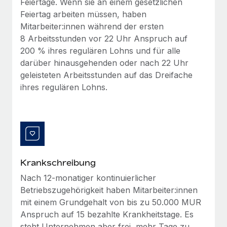
Feiertage. Wenn sie an einem gesetzlichen
Management und Payroll
Niederlassungen
Den Blog erkunden
Feiertag arbeiten müssen, haben
Reverse Tech auf einen Blick Das Gesundheits- und
Mitarbeiter:innen während der ersten
Mobilität und Relocation
Wellness-Startup Reverse Tech hat das globale...
8 Arbeitsstunden vor 22 Uhr Anspruch auf
Mühelose Relocation von Mitarbeiter:innen
BLOG
200 % ihres regulären Lohns und für alle
Mehr erfahren
darüber hinausgehenden oder nach 22 Uhr
Benefits
Neues zu Remote-Produkten: Integration mit
geleisteten Arbeitsstunden auf das Dreifache
Mühelose Verwaltung von Benefits
Gusto und Zero und Contractor Management
ihres regulären Lohns.
Plus
Auch im neuen Jahr wollen wir bei Remote Unternehmen
aller Größen dabei unterstützen, die beste...
Mehr erfahren
Krankschreibung
Wie Phiture 55 Mitarbeiter:innen in 19 Ländern
Nach 12-monatiger kontinuierlicher
mit Remote verwaltet
Betriebszugehörigkeit haben Mitarbeiter:innen
Phiture ist der unumstrittene Marktführer im Bereich der
mit einem Grundgehalt von bis zu 50.000 MUR
Wachstumsberatung für mobile Apps. Das...
Anspruch auf 15 bezahlte Krankheitstage. Es
steht Unternehmen aber frei, mehr Tage zu