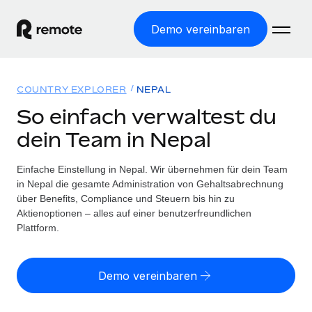
Demo vereinbaren
Startseite
COUNTRY EXPLORER
NEPAL
Produkte
So einfach verwaltest du
dein Team in Nepal
Lösungen
WELTWEITE BESCHÄFTIGUNG
Globale Payroll
Einfache Einstellung in Nepal. Wir übernehmen für dein Team
Ressourcen
WELTWEITE ABDECKUNG
Einfache, rechtssicher Payroll
in Nepal die gesamte Administration von Gehaltsabrechnung
Country Explorer
über Benefits, Compliance und Steuern bis hin zu
Preise
TOOLS UND RECHNER
Employer of Record
Aktienoptionen – alles auf einer benutzerfreundlichen
Länderspezifische Unterstützung bei der Einstellung
Weltweites Wachstum ohne Kosten für Niederlassungen
Plattform.
Scheinselbstständigkeitsrisiko berechnen
Explorer für US-Bundesstaaten
Länderspezifische Einschätzung des
Contractor of Record
Einfache Einstellung in allen US-Bundesstaaten
Scheinselbstständigkeitsrisikos
English (United States)
Rechtssichere, weltweite Arbeit mit Freelancer:innen
Demo vereinbaren
Remote im Vergleich
Personalkostenrechner
Contractor Management
English
Vergleiche mit unseren Mitbewerbern
Länderspezifische Berechnung der