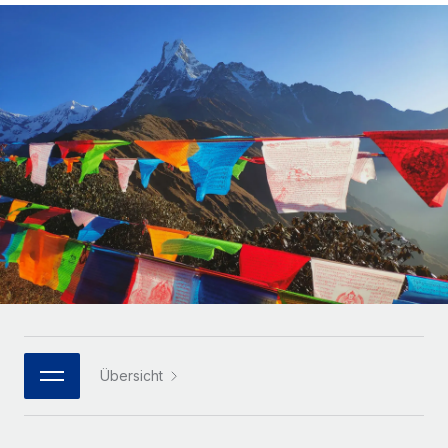
Globales Onboarding und Verwalten von
Gesamtbeschäftigungskosten
Anmelden
Freelancer:innen
Nederlands
WACHSTUMSPHASE
Honorarzahlungen berechnen
PEO
Français
Informationen zu möglichen Währungen und
Startups
Auslagern von komplexen HR-Aufgaben
Abwicklungsfristen für globale Freelancer:innen
Agile HR- und Payroll-Lösungen für wachsende
Deutsch
Unternehmen
INFRASTRUKTUR
LERNEN MIT REMOTE
Mittelstand
Español
Remote Embedded
Maßgeschneiderte HR-Lösungen, um Teams zu
Forschung und Leitfäden
Nahtlose Integration der HR in bestehende Abläufe
vergrößern
Italiano
Fallstudien
Plattform
Enterprise
Português (Portugal)
Integrierte HR-Kernfunktionen für dein Team
HR-Glossar
Globale HR für Konzerne und Großunternehmen
Verknüpfen
Neu
日本語
Checklisten und Vorlagen
Verknüpfung beliebiger KI-Tools mit Remote über unser
PARTNER WERDEN
Bibliothek für Stellenbeschreibungen
한국어
MCP
Übersicht
Strategische Technologiepartner
Webinare
Integrationen
Flexible Einbettung von Global-HR-Funktionen in deine
中文（简体）
Plattform
Prozessoptimierung mit unverzichtbaren Business-