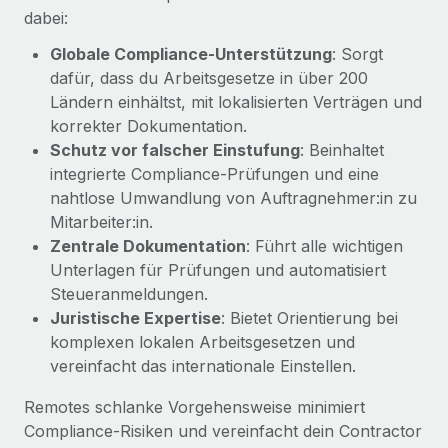
Management und Payroll
Niederlassungen
dabei:
Den Blog erkunden
Reverse Tech auf einen Blick Das Gesundheits- und
Globale Compliance-Unterstützung
: Sorgt
Mobilität und Relocation
Wellness-Startup Reverse Tech hat das globale...
dafür, dass du Arbeitsgesetze in über 200
Mühelose Relocation von Mitarbeiter:innen
BLOG
Ländern einhältst, mit lokalisierten Verträgen und
Mehr erfahren
Benefits
korrekter Dokumentation.
Neues zu Remote-Produkten: Integration mit
Schutz vor falscher Einstufung
: Beinhaltet
Mühelose Verwaltung von Benefits
Gusto und Zero und Contractor Management
integrierte Compliance-Prüfungen und eine
Plus
nahtlose Umwandlung von Auftragnehmer:in zu
Auch im neuen Jahr wollen wir bei Remote Unternehmen
Mitarbeiter:in.
aller Größen dabei unterstützen, die beste...
Zentrale Dokumentation
: Führt alle wichtigen
Unterlagen für Prüfungen und automatisiert
Mehr erfahren
Steueranmeldungen.
Juristische Expertise
: Bietet Orientierung bei
komplexen lokalen Arbeitsgesetzen und
Wie Phiture 55 Mitarbeiter:innen in 19 Ländern
mit Remote verwaltet
vereinfacht das internationale Einstellen.
Phiture ist der unumstrittene Marktführer im Bereich der
Remotes schlanke Vorgehensweise minimiert
Wachstumsberatung für mobile Apps. Das...
Compliance-Risiken und vereinfacht dein Contractor