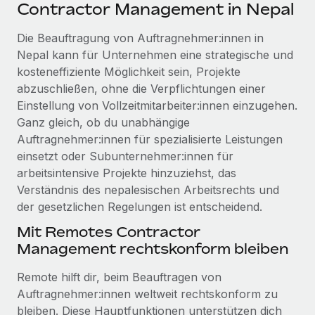
Events
Contractor Management in Nepal
Tools
Partner werden
Newsroom
Die Beauftragung von Auftragnehmer:innen in
Entdecke die Möglichkeiten einer Partnerschaft
Nepal kann für Unternehmen eine strategische und
DIENSTLEISTUNGEN
Informationen zu Gehältern und Qualifikationen
Remote Build
Demnächst verfügbar
kosteneffiziente Möglichkeit sein, Projekte
Frag unsere Expert:innen
Beratung zu Integrationen und KI-Automatisierung
abzuschließen, ohne die Verpflichtungen einer
Insights Center
Hilfe von Expert:innen für globale HR & Compliance
Einstellung von Vollzeitmitarbeiter:innen einzugehen.
Hol dir Unterstützung
Ganz gleich, ob du unabhängige
Background-Checks
FALLSTUDIEN
Auftragnehmer:innen für spezialisierte Leistungen
Einfacheres Bewerber:innen-Screening
Alle Ressourcen anzeigen
einsetzt oder Subunternehmer:innen für
So hat der KI-Vorreiter Weaviate sein Team mit
arbeitsintensive Projekte hinzuziehst, das
Remote um 120 % vergrößert
Compliance Watchtower
Verständnis des nepalesischen Arbeitsrechts und
Lückenlose Compliance
BLOG
Weaviate auf einen Blick Weaviate entwickelt KI-basierte
der gesetzlichen Regelungen ist entscheidend.
Open-Source-Infrastrukturen. Das...
Globale Payroll
Geräteverwaltung
Mit Remotes Contractor
Globale Bereitstellung und Verfolgung von IT-
Mehr erfahren
Management rechtskonform bleiben
EOR und PEO
Geräten
Contractor Management
Remote hilft dir, beim Beauftragen von
Gründung von Niederlassungen
Auftragnehmer:innen weltweit rechtskonform zu
Strategische Partnerschaft zwischen
Steuern
Schnelle, rechtssichere Gründung von
Reverse Tech und Remote für Contractor
bleiben. Diese Hauptfunktionen unterstützen dich