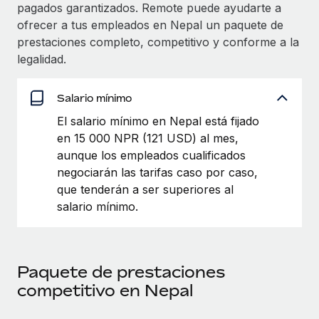
Explora el blog
pagados garantizados. Remote puede ayudarte a
Proporciona dispositivos tecnológicos y contrólalos
ofrecer a tus empleados en Nepal un paquete de
en todo el mundo.
prestaciones completo, competitivo y conforme a la
BLOG
legalidad.
Apertura de entidades
Abre entidades conforme a la legalidad enseguida.
Novedades de producto de Remote:
Integraciones con Gusto y Xero y Contractor
Salario mínimo
Movilidad y reubicación
Management Plus
El salario mínimo en Nepal está fijado
Reubica a los empleados con facilidad.
La misión de Remote sigue siendo ayudar a empresas de
en 15 000 NPR (121 USD) al mes,
todos los tamaños a contratar, gestionar y...
aunque los empleados cualificados
Prestaciones
negociarán las tarifas caso por caso,
Gestiona las prestaciones de los empleados sin
Más información
que tenderán a ser superiores al
complicaciones.
salario mínimo.
Pento se convierte en un empleador equitativo
con Remote
Gestionar las nóminas internamente es complicado. Tardas
Paquete de prestaciones
semanas en hacerlo manualmente y, al mes...
competitivo en Nepal
Más información