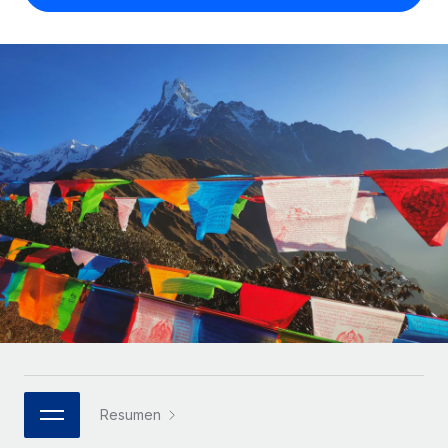
Compáranos con otras empresas.
Iniciar sesión
Contractor Management
Nederlands
Calculadora de pagos a autónomos
Integra y gestiona a autónomos globalmente.
Descubre opciones de divisas y tiempos de pago para
ETAPAS DE CRECIMIENTO
Français
autónomos globales.
PEO
Startups
Externaliza tareas laborales complejas.
Deutsch
Soluciones ágiles de RR. HH. globales y nóminas para
APRENDIZAJE CON REMOTE
empresas en crecimiento.
Español
Guías y recursos
INFRAESTRUCTURA
Mediana empresa
Conexión Remote
Casos prácticos
Amplía tu equipo con soluciones de RR. HH.
Italiano
Integra los RR. HH. en tus flujos de trabajo sin
personalizadas.
Glosario de RR. HH.
complicaciones.
Português (Portugal)
Empresa
Listas de verificación y plantillas
Plataforma
RR. HH. globales para grandes empresas.
日本語
Funciones esenciales de RR. HH. integradas para tu
Biblioteca de descripciones de puestos
equipo.
한국어
ASOCIARSE
Webinarios
Conectar
Nuevo
Socios tecnológicos estratégicos
Resumen
中文（简体）
Conecta cualquier herramienta de IA con Remote
Eventos
Integra la gestión de los RR. HH. globales en tu
mediante nuestro MCP.