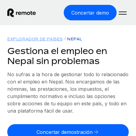
Concertar demo
Inicio
EXPLORADOR DE PAÍSES
NEPAL
Productos
Gestiona el empleo en
Nepal sin problemas
Soluciones
EMPLEO GLOBAL
Nómina global
No sufras a la hora de gestionar todo lo relacionado
Recursos
COBERTURA MUNDIAL
Gestiona las nóminas de forma sencilla y conforme a la
con el empleo en Nepal. Nos encargamos de las
Explorador de países
legalidad.
nóminas, las prestaciones, los impuestos, el
Precios
HERRAMIENTAS Y CALCULADORAS
Consulta el soporte del empleo global según el país.
cumplimiento normativo e incluso las opciones
Employer of Record
Calculadora del riesgo de clasificación errónea
sobre acciones de tu equipo en este país, y todo en
Explorador estatal de EE. UU.
Expándete en todo el mundo sin gastar en entidades.
Consulta el riesgo de clasificación errónea por país.
una plataforma fácil de usar.
Simplifica la contratación en todos los estados de EE.
Español
Contractor of Record
Calculadora del coste por empleado
UU.
Contrata a autónomos en cualquier parte del mundo
Calcula lo que cuestan los empleados en total en
Concertar demostración
English
Comparador de Remote
cumpliendo la normativa.
cualquier país.