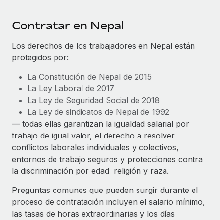
plataforma de forma flexible.
Sala de prensa
Integraciones
Contratar en Nepal
Asociarse
Optimiza los procesos con herramientas empresariales
Información sobre salarios y talento
Descubre oportunidades de colaborar con nosotros.
esenciales.
Los derechos de los trabajadores en Nepal están
Centro de información
protegidos por:
Remote Build
Próximamente
Consultoría de integraciones y automatización con IA.
Obtén ayuda
SERVICIOS
La Constitución de Nepal de 2015
La Ley Laboral de 2017
Pregunta a un experto
Consulta todos los recursos
La Ley de Seguridad Social de 2018
CASOS PRÁCTICOS
Obtén ayuda de gente experta en RR. HH. globales
La Ley de sindicatos de Nepal de 1992
y cumplimiento normativo.
— todas ellas garantizan la igualdad salarial por
BLOG
trabajo de igual valor, el derecho a resolver
Comprobaciones de antecedentes
Nómina global
conflictos laborales individuales y colectivos,
Simplifica los procesos de cribado de candidatos.
entornos de trabajo seguros y protecciones contra
EOR y PEO
la discriminación por edad, religión y raza.
Cumplimiento normativo
Contractor Management
Adelántate a los riesgos de cumplimiento
Preguntas comunes que pueden surgir durante el
normativo.
Impuestos
proceso de contratación incluyen el salario mínimo,
las tasas de horas extraordinarias y los días
Gestión de dispositivos