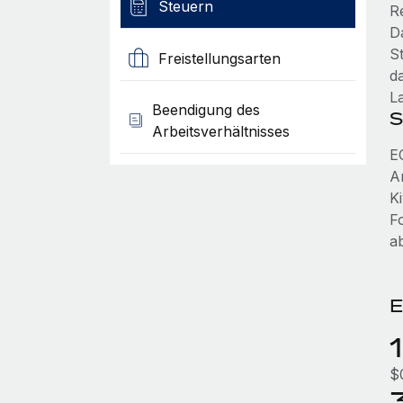
Steuern
R
D
S
Freistellungsarten
d
L
Beendigung des
S
Arbeitsverhältnisses
E
A
K
F
a
E
$