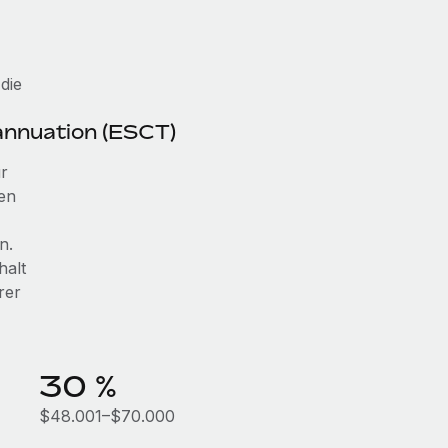
die
annuation (ESCT)
ür
ten
n.
halt
rer
30 %
$48.001–$70.000