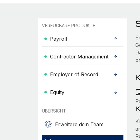
VERFÜGBARE PRODUKTE
E
Payroll
G
D
Contractor Management
p
Employer of Record
K
Equity
P
K
ÜBERSICHT
Ki
Erweitere dein Team
a
R