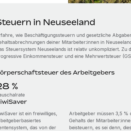
Steuern in Neuseeland
rfahre, wie Beschäftigungssteuern und gesetzliche Abgaben
ehaltsabrechnungen deiner Mitarbeiter:innen in Neuseeland
as Steuersystem Neuseelands ist relativ unkompliziert. Z
rogressive Einkommensteuer und eine Mehrwertsteuer (GST
örperschaftsteuer des Arbeitgebers
28 %
auschalrate
iwiSaver
wiSaver ist ein freiwilliges,
Arbeitgeber müssen 3,5 % 
rbeitgeberbasiertes
Gehalts der Mitarbeiter:inn
entensystem, das von der
beisteuern, es sei denn, die