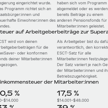
egierung eingerichtet wurde.
haben sich vom Programm
as Programm richtet sich an
abgemeldet oder es werden
taatsbürger:innen und
bereits Beiträge zu einem
auerhafte Einwohner:innen des
anderen Pensionsfonds für 
andes.
Mitarbeiter:innen geleistet.
teuer auf Arbeitgeberbeiträge zur Super
CST wird von deinen
Als Arbeitgeber bist du daf
rbeitgeberbeiträgen für die
verantwortlich, den korrek
iwiSaver- oder konformen
ESCT-Satz für alle
onds deiner Mitarbeiter:innen
Mitarbeiter:innen festzulege
bgezogen.
Der Satz variiert je nach Ge
der Mitarbeiter:innen und ih
Betriebszugehörigkeit.
inkommensteuer der Mitarbeiter:innen
10,5 %
17,5 %
0–$14.000
$14.001–$48.000
33 %
39 %