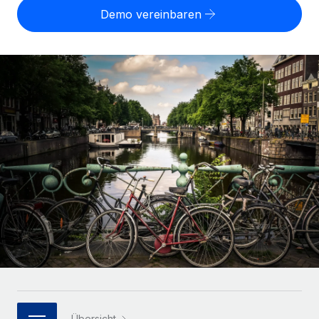
Globales Onboarding und Verwalten von
Demo vereinbaren
Gesamtbeschäftigungskosten
Anmelden
Freelancer:innen
Nederlands
WACHSTUMSPHASE
Honorarzahlungen berechnen
PEO
Français
Informationen zu möglichen Währungen und
Startups
Auslagern von komplexen HR-Aufgaben
Abwicklungsfristen für globale Freelancer:innen
Agile HR- und Payroll-Lösungen für wachsende
Deutsch
Unternehmen
INFRASTRUKTUR
LERNEN MIT REMOTE
Mittelstand
Español
Remote Embedded
Maßgeschneiderte HR-Lösungen, um Teams zu
Forschung und Leitfäden
Nahtlose Integration der HR in bestehende Abläufe
vergrößern
Italiano
Fallstudien
Plattform
Enterprise
Português (Portugal)
Integrierte HR-Kernfunktionen für dein Team
HR-Glossar
Globale HR für Konzerne und Großunternehmen
Verknüpfen
Neu
日本語
Checklisten und Vorlagen
Verknüpfung beliebiger KI-Tools mit Remote über unser
PARTNER WERDEN
Bibliothek für Stellenbeschreibungen
한국어
MCP
Strategische Technologiepartner
Webinare
Integrationen
Flexible Einbettung von Global-HR-Funktionen in deine
中文（简体）
Plattform
Prozessoptimierung mit unverzichtbaren Business-
Übersicht