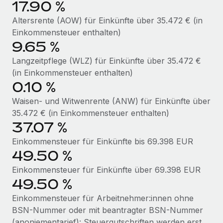
17.90 %
Mehr erfahren
Altersrente (AOW) für Einkünfte über 35.472 € (in
Einkommensteuer enthalten)
9.65 %
Langzeitpflege (WLZ) für Einkünfte über 35.472 €
(in Einkommensteuer enthalten)
0.10 %
Waisen- und Witwenrente (ANW) für Einkünfte über
35.472 € (in Einkommensteuer enthalten)
37.07 %
Einkommensteuer für Einkünfte bis 69.398 EUR
49.50 %
Einkommensteuer für Einkünfte über 69.398 EUR
49.50 %
Einkommensteuer für Arbeitnehmer:innen ohne
BSN-Nummer oder mit beantragter BSN-Nummer
(anoniementarief): Steuergutschriften werden erst