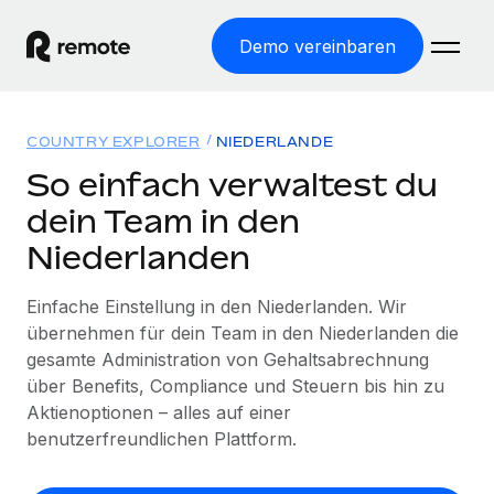
Demo vereinbaren
Startseite
COUNTRY EXPLORER
NIEDERLANDE
Produkte
So einfach verwaltest du
dein Team in den
Lösungen
WELTWEITE BESCHÄFTIGUNG
Niederlanden
Globale Payroll
Ressourcen
WELTWEITE ABDECKUNG
Einfache, rechtssicher Payroll
Einfache Einstellung in den Niederlanden. Wir
Country Explorer
Preise
übernehmen für dein Team in den Niederlanden die
TOOLS UND RECHNER
Employer of Record
Länderspezifische Unterstützung bei der Einstellung
gesamte Administration von Gehaltsabrechnung
Weltweites Wachstum ohne Kosten für Niederlassungen
Scheinselbstständigkeitsrisiko berechnen
über Benefits, Compliance und Steuern bis hin zu
Explorer für US-Bundesstaaten
Länderspezifische Einschätzung des
Contractor of Record
Aktienoptionen – alles auf einer
Einfache Einstellung in allen US-Bundesstaaten
Scheinselbstständigkeitsrisikos
English (United States)
Rechtssichere, weltweite Arbeit mit Freelancer:innen
benutzerfreundlichen Plattform.
Remote im Vergleich
Personalkostenrechner
Contractor Management
English
Vergleiche mit unseren Mitbewerbern
Länderspezifische Berechnung der