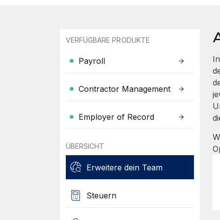
A
VERFÜGBARE PRODUKTE
In
Payroll
d
d
Contractor Management
j
U
Employer of Record
d
W
ÜBERSICHT
O
Erweitere dein Team
Steuern