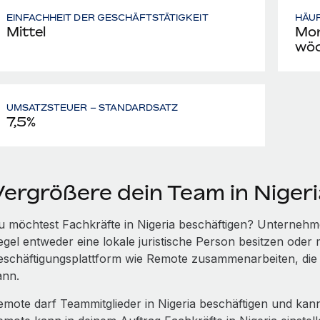
EINFACHHEIT DER GESCHÄFTSTÄTIGKEIT
HÄU
Mittel
Mon
wöc
UMSATZSTEUER – STANDARDSATZ
7,5%
Vergrößere dein Team in Niger
u möchtest Fachkräfte in Nigeria beschäftigen? Unternehme
egel entweder eine lokale juristische Person besitzen oder m
eschäftigungsplattform wie Remote zusammenarbeiten, die 
ann.
emote darf Teammitglieder in Nigeria beschäftigen und kann