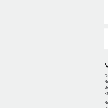
D
R
B
k
R