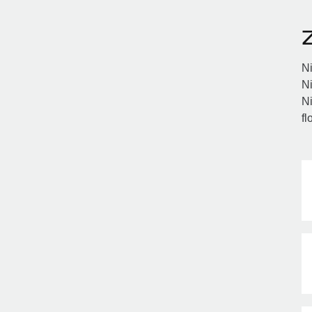
Ni
Ni
Ni
fl