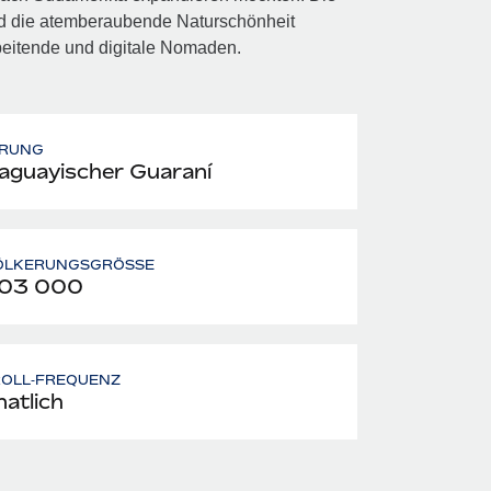
nd die atemberaubende Naturschönheit
beitende und digitale Nomaden.
RUNG
aguayischer Guaraní
ÖLKERUNGSGRÖSSE
303 000
ROLL‑FREQUENZ
atlich