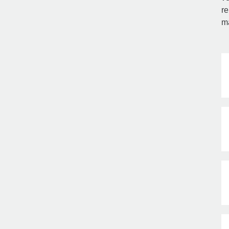
re
ma