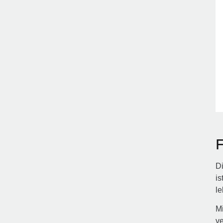
Di
is
le
Mi
ve