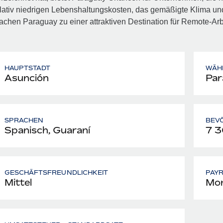
lativ niedrigen Lebenshaltungs­kosten, das gemäßigte Klima u
chen Paraguay zu einer attraktiven Destination für Remote‑Ar
HAUPTSTADT
WÄH
Asunción
Par
SPRACHEN
BEV
Spanisch, Guaraní
7 
GESCHÄFTSFREUNDLICHKEIT
PAY
Mittel
Mon