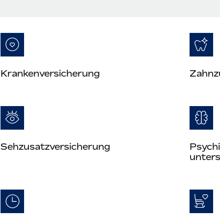
Kranken­versicherung
Zahn­z
Seh­zusatz­versicherung
Psych
unter