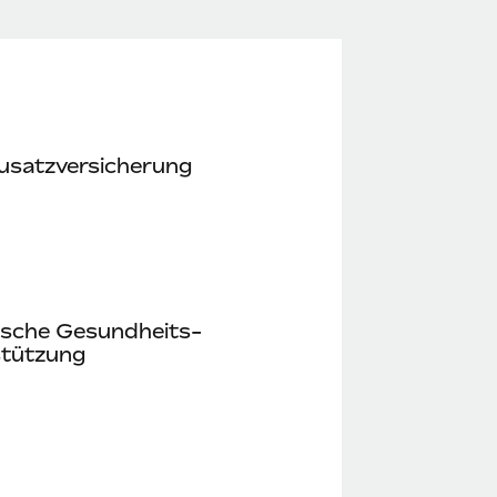
usatz­versicherung
ische Gesundheits­
stützung