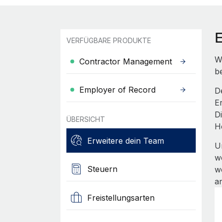
VERFÜGBARE PRODUKTE
W
Contractor Management
b
Employer of Record
D
E
D
ÜBERSICHT
H
Erweitere dein Team
U
w
Steuern
w
a
Freistellungsarten