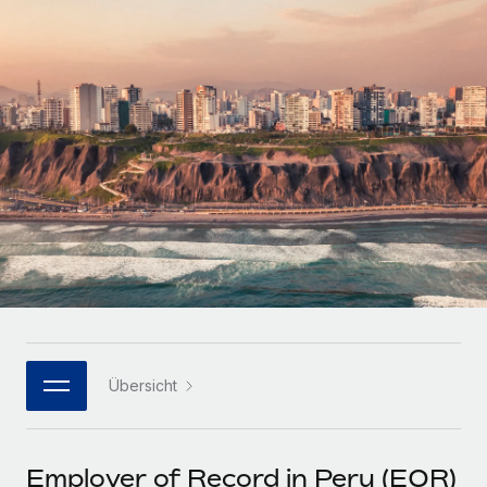
Globales Onboarding und Verwalten von
Gesamtbeschäftigungskosten
Anmelden
Freelancer:innen
Nederlands
WACHSTUMSPHASE
Honorarzahlungen berechnen
PEO
Français
Informationen zu möglichen Währungen und
Startups
Auslagern von komplexen HR-Aufgaben
Abwicklungsfristen für globale Freelancer:innen
Agile HR- und Payroll-Lösungen für wachsende
Deutsch
Unternehmen
INFRASTRUKTUR
LERNEN MIT REMOTE
Mittelstand
Español
Remote Embedded
Maßgeschneiderte HR-Lösungen, um Teams zu
Forschung und Leitfäden
Nahtlose Integration der HR in bestehende Abläufe
vergrößern
Italiano
Fallstudien
Plattform
Enterprise
Português (Portugal)
Integrierte HR-Kernfunktionen für dein Team
HR-Glossar
Globale HR für Konzerne und Großunternehmen
Verknüpfen
Neu
日本語
Checklisten und Vorlagen
Verknüpfung beliebiger KI-Tools mit Remote über unser
Übersicht
PARTNER WERDEN
Bibliothek für Stellenbeschreibungen
한국어
MCP
Strategische Technologiepartner
Webinare
Integrationen
Flexible Einbettung von Global-HR-Funktionen in deine
中文（简体）
Employer of Record in Peru (EOR)
Plattform
Prozessoptimierung mit unverzichtbaren Business-