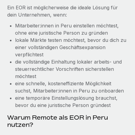
Management und Payroll
Niederlassungen
Ein EOR ist möglicherweise die ideale Lösung für
Den Blog erkunden
Reverse Tech auf einen Blick Das Gesundheits- und
dein Unternehmen, wenn:
Mobilität und Relocation
Wellness-Startup Reverse Tech hat das globale...
Mühelose Relocation von Mitarbeiter:innen
Mitarbeiter:innen in Peru einstellen möchtest,
BLOG
Mehr erfahren
ohne eine juristische Person zu gründen
Benefits
lokale Märkte testen möchtest, bevor du dich zu
Neues zu Remote-Produkten: Integration mit
Mühelose Verwaltung von Benefits
einer vollständigen Geschäftsexpansion
Gusto und Zero und Contractor Management
Plus
verpflichtest
die vollständige Einhaltung lokaler arbeits- und
Auch im neuen Jahr wollen wir bei Remote Unternehmen
steuerrechtlicher Vorschriften sicherstellen
aller Größen dabei unterstützen, die beste...
möchtest
Mehr erfahren
eine schnelle, kosteneffiziente Möglichkeit
suchst, Mitarbeiter:innen in Peru zu onboarden
eine temporäre Einstellungslösung brauchst,
Wie Phiture 55 Mitarbeiter:innen in 19 Ländern
bevor du eine juristische Person gründest
mit Remote verwaltet
Warum Remote als EOR in Peru
Phiture ist der unumstrittene Marktführer im Bereich der
nutzen?
Wachstumsberatung für mobile Apps. Das...