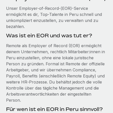
Events
Tools
Partner werden
Unser Employer-of-Record-(EOR)-Service
Newsroom
Entdecke die Möglichkeiten einer Partnerschaft
ermöglicht es dir, Top-Talente in Peru schnell und
unkompliziert einzustellen, zu verwalten und zu
DIENSTLEISTUNGEN
Informationen zu Gehältern und Qualifikationen
Remote Build
Demnächst verfügbar
bezahlen.
Frag unsere Expert:innen
Beratung zu Integrationen und KI-Automatisierung
Insights Center
Was ist ein EOR und was tut er?
Hilfe von Expert:innen für globale HR & Compliance
Hol dir Unterstützung
Remote als Employer of Record (EOR) ermöglicht
Background-Checks
FALLSTUDIEN
deinem Unternehmen, rechtlich Mitarbeiter:innen in
Einfacheres Bewerber:innen-Screening
Alle Ressourcen anzeigen
Peru einzustellen, ohne eine lokale juristische
So hat der KI-Vorreiter Weaviate sein Team mit
Remote um 120 % vergrößert
Person zu gründen. Formal ist Remote der offizielle
Compliance Watchtower
Arbeitgeber, und wir übernehmen Compliance,
Lückenlose Compliance
BLOG
Weaviate auf einen Blick Weaviate entwickelt KI-basierte
Payroll, Benefits (einschließlich Remote Equity) und
Open-Source-Infrastrukturen. Das...
Globale Payroll
Geräteverwaltung
weitere HR‑Prozesse. Du behältst jedoch die volle
Globale Bereitstellung und Verfolgung von IT-
Mehr erfahren
Kontrolle über das tägliche Management und die
EOR und PEO
Geräten
Arbeitsverantwortlichkeiten der eingestellten
Contractor Management
Person.
Gründung von Niederlassungen
Strategische Partnerschaft zwischen
Für wen ist ein EOR in Peru sinnvoll?
Steuern
Schnelle, rechtssichere Gründung von
Reverse Tech und Remote für Contractor