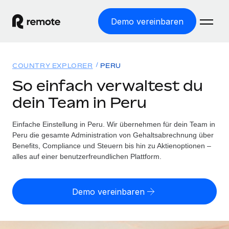
Demo vereinbaren
Startseite
COUNTRY EXPLORER
PERU
Produkte
So einfach verwaltest du
dein Team in Peru
Lösungen
WELTWEITE BESCHÄFTIGUNG
Globale Payroll
Einfache Einstellung in Peru. Wir übernehmen für dein Team in
Ressourcen
WELTWEITE ABDECKUNG
Einfache, rechtssicher Payroll
Peru die gesamte Administration von Gehaltsabrechnung über
Country Explorer
Benefits, Compliance und Steuern bis hin zu Aktienoptionen –
Preise
TOOLS UND RECHNER
Employer of Record
alles auf einer benutzerfreundlichen Plattform.
Länderspezifische Unterstützung bei der Einstellung
Weltweites Wachstum ohne Kosten für Niederlassungen
Scheinselbstständigkeitsrisiko berechnen
Explorer für US-Bundesstaaten
Länderspezifische Einschätzung des
Contractor of Record
Demo vereinbaren
Einfache Einstellung in allen US-Bundesstaaten
Scheinselbstständigkeitsrisikos
English (United States)
Rechtssichere, weltweite Arbeit mit Freelancer:innen
Remote im Vergleich
Personalkostenrechner
Contractor Management
English
Vergleiche mit unseren Mitbewerbern
Länderspezifische Berechnung der