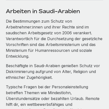
Events
Tools
Partner werden
Arbeiten in Saudi-Arabien
Newsroom
Entdecke die Möglichkeiten einer Partnerschaft
DIENSTLEISTUNGEN
Die Bestimmungen zum Schutz von
Informationen zu Gehältern und Qualifikationen
Remote Build
Demnächst verfügbar
Arbeitnehmer:innen und ihrer Rechte sind im
Frag unsere Expert:innen
Beratung zu Integrationen und KI-Automatisierung
Insights Center
saudischen Arbeitsgesetz von 2006 verankert.
Hilfe von Expert:innen für globale HR & Compliance
Verantwortlich für die Durchsetzung der gesetzliche
Hol dir Unterstützung
Vorschriften sind das Arbeitsministerium und das
Background-Checks
FALLSTUDIEN
Ministerium für Humanressourcen und soziale
Einfacheres Bewerber:innen-Screening
Alle Ressourcen anzeigen
Entwicklung.
So hat der KI-Vorreiter Weaviate sein Team mit
Remote um 120 % vergrößert
Compliance Watchtower
Beschäftigte in Saudi-Arabien genießen Schutz vor
Lückenlose Compliance
BLOG
Weaviate auf einen Blick Weaviate entwickelt KI-basierte
Diskriminierung aufgrund von Alter, Religion und
Open-Source-Infrastrukturen. Das...
Globale Payroll
ethnischer Zugehörigkeit.
Geräteverwaltung
Globale Bereitstellung und Verfolgung von IT-
Mehr erfahren
EOR und PEO
Typische Fragen bei der Personaleinstellung
Geräten
betreffen Themen wie Mindestlohn,
Contractor Management
Überstundensätze oder bezahlten Urlaub. Remote
Gründung von Niederlassungen
Strategische Partnerschaft zwischen
hilft dir, ein wettbewerbsfähiges und
Steuern
Schnelle, rechtssichere Gründung von
Reverse Tech und Remote für Contractor