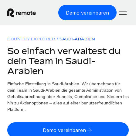
Demo vereinbaren
Startseite
COUNTRY EXPLORER
SAUDI-ARABIEN
Produkte
So einfach verwaltest du
dein Team in Saudi-
Lösungen
WELTWEITE BESCHÄFTIGUNG
Arabien
Globale Payroll
Ressourcen
WELTWEITE ABDECKUNG
Einfache, rechtssicher Payroll
Einfache Einstellung in Saudi-Arabien. Wir übernehmen für
Country Explorer
Preise
dein Team in Saudi-Arabien die gesamte Administration von
TOOLS UND RECHNER
Employer of Record
Länderspezifische Unterstützung bei der Einstellung
Gehaltsabrechnung über Benefits, Compliance und Steuern bis
Weltweites Wachstum ohne Kosten für Niederlassungen
Scheinselbstständigkeitsrisiko berechnen
hin zu Aktienoptionen – alles auf einer benutzerfreundlichen
Explorer für US-Bundesstaaten
Länderspezifische Einschätzung des
Plattform.
Contractor of Record
Einfache Einstellung in allen US-Bundesstaaten
Scheinselbstständigkeitsrisikos
English (United States)
Rechtssichere, weltweite Arbeit mit Freelancer:innen
Remote im Vergleich
Personalkostenrechner
Demo vereinbaren
Contractor Management
English
Vergleiche mit unseren Mitbewerbern
Länderspezifische Berechnung der