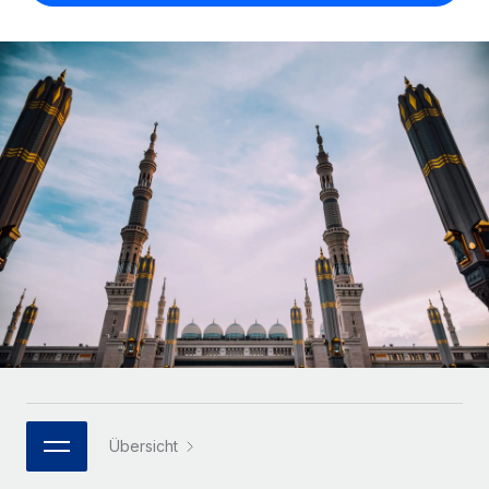
Globales Onboarding und Verwalten von
Gesamtbeschäftigungskosten
Anmelden
Freelancer:innen
Nederlands
WACHSTUMSPHASE
Honorarzahlungen berechnen
PEO
Français
Informationen zu möglichen Währungen und
Startups
Auslagern von komplexen HR-Aufgaben
Abwicklungsfristen für globale Freelancer:innen
Agile HR- und Payroll-Lösungen für wachsende
Deutsch
Unternehmen
INFRASTRUKTUR
LERNEN MIT REMOTE
Mittelstand
Español
Remote Embedded
Maßgeschneiderte HR-Lösungen, um Teams zu
Forschung und Leitfäden
Nahtlose Integration der HR in bestehende Abläufe
vergrößern
Italiano
Fallstudien
Plattform
Enterprise
Português (Portugal)
Integrierte HR-Kernfunktionen für dein Team
HR-Glossar
Globale HR für Konzerne und Großunternehmen
Verknüpfen
Neu
日本語
Checklisten und Vorlagen
Verknüpfung beliebiger KI-Tools mit Remote über unser
PARTNER WERDEN
Bibliothek für Stellenbeschreibungen
한국어
MCP
Strategische Technologiepartner
Übersicht
Webinare
Integrationen
Flexible Einbettung von Global-HR-Funktionen in deine
中文（简体）
Plattform
Prozessoptimierung mit unverzichtbaren Business-