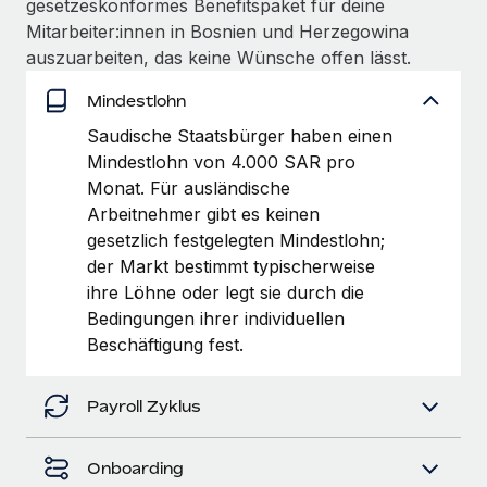
gesetzeskonformes Benefitspaket für deine
Management und Payroll
Niederlassungen
Den Blog erkunden
Mitarbeiter:innen in Bosnien und Herzegowina
Reverse Tech auf einen Blick Das Gesundheits- und
auszuarbeiten, das keine Wünsche offen lässt.
Mobilität und Relocation
Wellness-Startup Reverse Tech hat das globale...
Mühelose Relocation von Mitarbeiter:innen
Mindestlohn
BLOG
Mehr erfahren
Saudische Staatsbürger haben einen
Benefits
Neues zu Remote-Produkten: Integration mit
Mindestlohn von 4.000 SAR pro
Mühelose Verwaltung von Benefits
Gusto und Zero und Contractor Management
Monat. Für ausländische
Plus
Arbeitnehmer gibt es keinen
Auch im neuen Jahr wollen wir bei Remote Unternehmen
gesetzlich festgelegten Mindestlohn;
aller Größen dabei unterstützen, die beste...
der Markt bestimmt typischerweise
ihre Löhne oder legt sie durch die
Mehr erfahren
Bedingungen ihrer individuellen
Beschäftigung fest.
Wie Phiture 55 Mitarbeiter:innen in 19 Ländern
mit Remote verwaltet
Payroll Zyklus
Phiture ist der unumstrittene Marktführer im Bereich der
Wachstumsberatung für mobile Apps. Das...
Onboarding