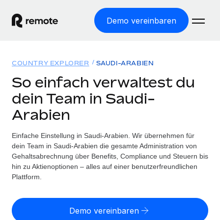
Demo vereinbaren
Startseite
COUNTRY EXPLORER
SAUDI-ARABIEN
Produkte
So einfach verwaltest du
dein Team in Saudi-
Lösungen
WELTWEITE BESCHÄFTIGUNG
Arabien
Globale Payroll
Ressourcen
WELTWEITE ABDECKUNG
Einfache, rechtssicher Payroll
Einfache Einstellung in Saudi-Arabien. Wir übernehmen für
Country Explorer
Preise
dein Team in Saudi-Arabien die gesamte Administration von
TOOLS UND RECHNER
Employer of Record
Länderspezifische Unterstützung bei der Einstellung
Gehaltsabrechnung über Benefits, Compliance und Steuern bis
Weltweites Wachstum ohne Kosten für Niederlassungen
Scheinselbstständigkeitsrisiko berechnen
hin zu Aktienoptionen – alles auf einer benutzerfreundlichen
Explorer für US-Bundesstaaten
Länderspezifische Einschätzung des
Plattform.
Contractor of Record
Einfache Einstellung in allen US-Bundesstaaten
Scheinselbstständigkeitsrisikos
English (United States)
Rechtssichere, weltweite Arbeit mit Freelancer:innen
Remote im Vergleich
Personalkostenrechner
Demo vereinbaren
Contractor Management
English
Vergleiche mit unseren Mitbewerbern
Länderspezifische Berechnung der