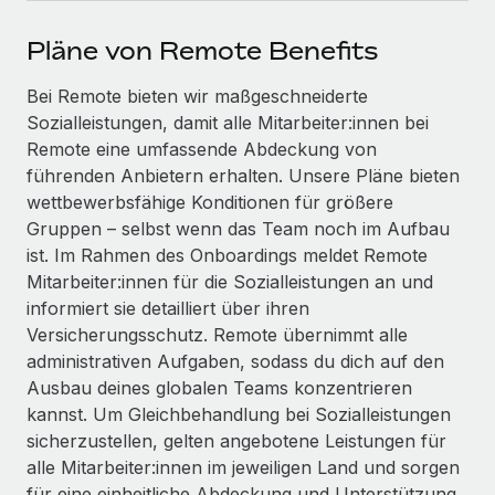
Events
Tools
Partner werden
Pläne von Remote Benefits
Newsroom
Entdecke die Möglichkeiten einer Partnerschaft
DIENSTLEISTUNGEN
Bei Remote bieten wir maßgeschneiderte
Informationen zu Gehältern und Qualifikationen
Remote Build
Demnächst verfügbar
Sozialleistungen, damit alle Mitarbeiter:innen bei
Frag unsere Expert:innen
Beratung zu Integrationen und KI-Automatisierung
Insights Center
Remote eine umfassende Abdeckung von
Hilfe von Expert:innen für globale HR & Compliance
führenden Anbietern erhalten. Unsere Pläne bieten
Hol dir Unterstützung
wettbewerbsfähige Konditionen für größere
Background-Checks
FALLSTUDIEN
Gruppen – selbst wenn das Team noch im Aufbau
Einfacheres Bewerber:innen-Screening
Alle Ressourcen anzeigen
ist. Im Rahmen des Onboardings meldet Remote
So hat der KI-Vorreiter Weaviate sein Team mit
Remote um 120 % vergrößert
Compliance Watchtower
Mitarbeiter:innen für die Sozialleistungen an und
Lückenlose Compliance
informiert sie detailliert über ihren
BLOG
Weaviate auf einen Blick Weaviate entwickelt KI-basierte
Versicherungsschutz. Remote übernimmt alle
Open-Source-Infrastrukturen. Das...
Globale Payroll
Geräteverwaltung
administrativen Aufgaben, sodass du dich auf den
Globale Bereitstellung und Verfolgung von IT-
Mehr erfahren
Ausbau deines globalen Teams konzentrieren
EOR und PEO
Geräten
kannst. Um Gleichbehandlung bei Sozialleistungen
Contractor Management
sicherzustellen, gelten angebotene Leistungen für
Gründung von Niederlassungen
Strategische Partnerschaft zwischen
alle Mitarbeiter:innen im jeweiligen Land und sorgen
Steuern
Schnelle, rechtssichere Gründung von
Reverse Tech und Remote für Contractor
für eine einheitliche Abdeckung und Unterstützung