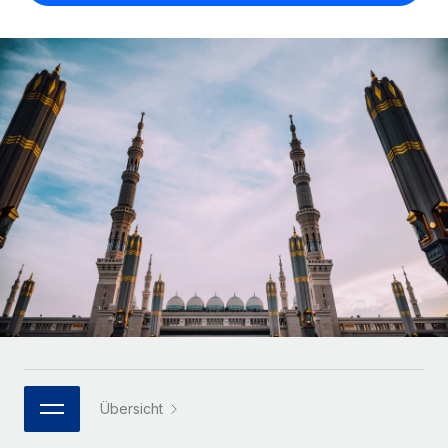
Globales Onboarding und Verwalten von
Gesamtbeschäftigungskosten
Anmelden
Freelancer:innen
Nederlands
WACHSTUMSPHASE
Honorarzahlungen berechnen
PEO
Français
Informationen zu möglichen Währungen und
Startups
Auslagern von komplexen HR-Aufgaben
Abwicklungsfristen für globale Freelancer:innen
Agile HR- und Payroll-Lösungen für wachsende
Deutsch
Unternehmen
INFRASTRUKTUR
LERNEN MIT REMOTE
Mittelstand
Español
Remote Embedded
Maßgeschneiderte HR-Lösungen, um Teams zu
Forschung und Leitfäden
Nahtlose Integration der HR in bestehende Abläufe
vergrößern
Italiano
Fallstudien
Plattform
Enterprise
Português (Portugal)
Integrierte HR-Kernfunktionen für dein Team
HR-Glossar
Globale HR für Konzerne und Großunternehmen
Verknüpfen
Neu
日本語
Checklisten und Vorlagen
Verknüpfung beliebiger KI-Tools mit Remote über unser
PARTNER WERDEN
Bibliothek für Stellenbeschreibungen
한국어
MCP
Strategische Technologiepartner
Übersicht
Webinare
Integrationen
Flexible Einbettung von Global-HR-Funktionen in deine
中文（简体）
Plattform
Prozessoptimierung mit unverzichtbaren Business-