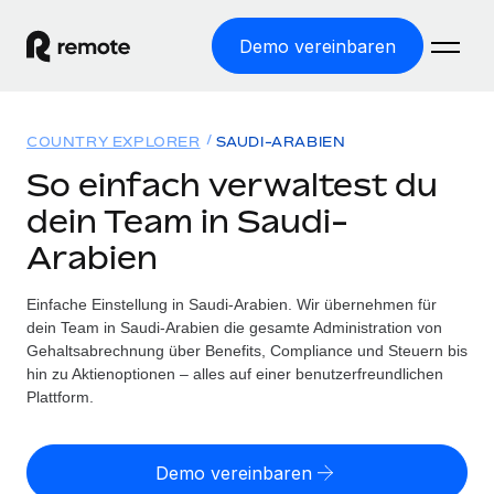
Demo vereinbaren
Startseite
COUNTRY EXPLORER
SAUDI-ARABIEN
Produkte
So einfach verwaltest du
dein Team in Saudi-
Lösungen
WELTWEITE BESCHÄFTIGUNG
Arabien
Globale Payroll
Ressourcen
WELTWEITE ABDECKUNG
Einfache, rechtssicher Payroll
Einfache Einstellung in Saudi-Arabien. Wir übernehmen für
Country Explorer
Preise
dein Team in Saudi-Arabien die gesamte Administration von
TOOLS UND RECHNER
Employer of Record
Länderspezifische Unterstützung bei der Einstellung
Gehaltsabrechnung über Benefits, Compliance und Steuern bis
Weltweites Wachstum ohne Kosten für Niederlassungen
Scheinselbstständigkeitsrisiko berechnen
hin zu Aktienoptionen – alles auf einer benutzerfreundlichen
Explorer für US-Bundesstaaten
Länderspezifische Einschätzung des
Plattform.
Contractor of Record
Einfache Einstellung in allen US-Bundesstaaten
Scheinselbstständigkeitsrisikos
English (United States)
Rechtssichere, weltweite Arbeit mit Freelancer:innen
Remote im Vergleich
Personalkostenrechner
Demo vereinbaren
Contractor Management
English
Vergleiche mit unseren Mitbewerbern
Länderspezifische Berechnung der