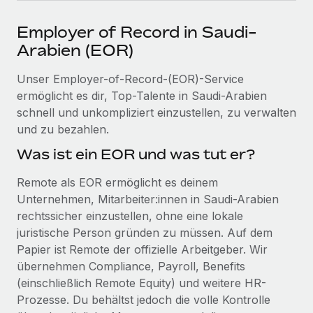
Events
Tools
Partner werden
Employer of Record in Saudi-
Newsroom
Entdecke die Möglichkeiten einer Partnerschaft
Arabien (EOR)
DIENSTLEISTUNGEN
Informationen zu Gehältern und Qualifikationen
Remote Build
Demnächst verfügbar
Unser Employer-of-Record-(EOR)-Service
Frag unsere Expert:innen
Beratung zu Integrationen und KI-Automatisierung
Insights Center
ermöglicht es dir, Top-Talente in Saudi-Arabien
Hilfe von Expert:innen für globale HR & Compliance
schnell und unkompliziert einzustellen, zu verwalten
Hol dir Unterstützung
und zu bezahlen.
Background-Checks
FALLSTUDIEN
Einfacheres Bewerber:innen-Screening
Alle Ressourcen anzeigen
Was ist ein EOR und was tut er?
So hat der KI-Vorreiter Weaviate sein Team mit
Remote um 120 % vergrößert
Compliance Watchtower
Remote als EOR ermöglicht es deinem
Lückenlose Compliance
BLOG
Unternehmen, Mitarbeiter:innen in Saudi-Arabien
Weaviate auf einen Blick Weaviate entwickelt KI-basierte
rechtssicher einzustellen, ohne eine lokale
Open-Source-Infrastrukturen. Das...
Globale Payroll
Geräteverwaltung
juristische Person gründen zu müssen. Auf dem
Globale Bereitstellung und Verfolgung von IT-
Mehr erfahren
EOR und PEO
Papier ist Remote der offizielle Arbeitgeber. Wir
Geräten
übernehmen Compliance, Payroll, Benefits
Contractor Management
(einschließlich Remote Equity) und weitere HR-
Gründung von Niederlassungen
Strategische Partnerschaft zwischen
Prozesse. Du behältst jedoch die volle Kontrolle
Steuern
Schnelle, rechtssichere Gründung von
Reverse Tech und Remote für Contractor