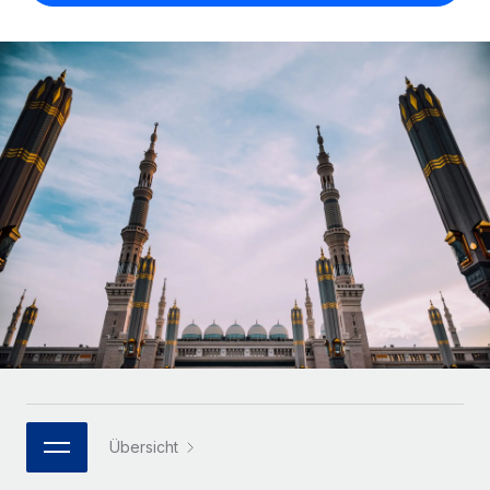
Globales Onboarding und Verwalten von
Gesamtbeschäftigungskosten
Anmelden
Freelancer:innen
Nederlands
WACHSTUMSPHASE
Honorarzahlungen berechnen
PEO
Français
Informationen zu möglichen Währungen und
Startups
Auslagern von komplexen HR-Aufgaben
Abwicklungsfristen für globale Freelancer:innen
Agile HR- und Payroll-Lösungen für wachsende
Deutsch
Unternehmen
INFRASTRUKTUR
LERNEN MIT REMOTE
Mittelstand
Español
Remote Embedded
Maßgeschneiderte HR-Lösungen, um Teams zu
Forschung und Leitfäden
Nahtlose Integration der HR in bestehende Abläufe
vergrößern
Italiano
Fallstudien
Plattform
Enterprise
Português (Portugal)
Integrierte HR-Kernfunktionen für dein Team
HR-Glossar
Globale HR für Konzerne und Großunternehmen
Verknüpfen
Neu
日本語
Checklisten und Vorlagen
Verknüpfung beliebiger KI-Tools mit Remote über unser
PARTNER WERDEN
Bibliothek für Stellenbeschreibungen
한국어
MCP
Strategische Technologiepartner
Übersicht
Webinare
Integrationen
Flexible Einbettung von Global-HR-Funktionen in deine
中文（简体）
Plattform
Prozessoptimierung mit unverzichtbaren Business-