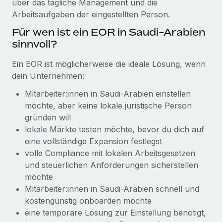
über das tägliche Management und die
Management und Payroll
Niederlassungen
Den Blog erkunden
Arbeitsaufgaben der eingestellten Person.
Reverse Tech auf einen Blick Das Gesundheits- und
Mobilität und Relocation
Für wen ist ein EOR in Saudi-Arabien
Wellness-Startup Reverse Tech hat das globale...
Mühelose Relocation von Mitarbeiter:innen
sinnvoll?
BLOG
Mehr erfahren
Benefits
Ein EOR ist möglicherweise die ideale Lösung, wenn
Neues zu Remote-Produkten: Integration mit
Mühelose Verwaltung von Benefits
dein Unternehmen:
Gusto und Zero und Contractor Management
Plus
Mitarbeiter:innen in Saudi-Arabien einstellen
Auch im neuen Jahr wollen wir bei Remote Unternehmen
möchte, aber keine lokale juristische Person
aller Größen dabei unterstützen, die beste...
gründen will
lokale Märkte testen möchte, bevor du dich auf
Mehr erfahren
eine vollständige Expansion festlegst
volle Compliance mit lokalen Arbeitsgesetzen
und steuerlichen Anforderungen sicherstellen
Wie Phiture 55 Mitarbeiter:innen in 19 Ländern
möchte
mit Remote verwaltet
Mitarbeiter:innen in Saudi-Arabien schnell und
Phiture ist der unumstrittene Marktführer im Bereich der
kostengünstig onboarden möchte
Wachstumsberatung für mobile Apps. Das...
eine temporäre Lösung zur Einstellung benötigt,