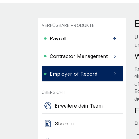
VERFÜGBARE PRODUKTE
U
Payroll
u
W
Contractor Management
R
Employer of Record
e
o
E
ÜBERSICHT
d
Erweitere dein Team
F
E
Steuern