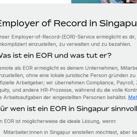
Employer of Record in Singapu
nser Employer-of-Record-(EOR)-Service ermöglicht es dir,
nkompliziert einzustellen, zu verwalten und zu bezahlen.
as ist ein EOR und was tut er?
emote als EOR ermöglicht es deinem Unternehmen, Mitarbei
inzustellen, ohne eine lokale juristische Person gründen z
ffizielle Arbeitgeber; wir übernehmen Compliance, Payroll, 
quity, und andere HR‑Prozesse, während du die volle Kont
ie Arbeitsaufgaben der eingestellten Personen behältst.
Meh
ür wen ist ein EOR in Singapur sinnvol
in EOR ist möglicherweise die ideale Lösung, wenn:
Mitarbeiter:innen in Singapur einstellen möchtest, aber ke