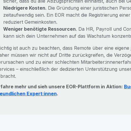
sicher, dass du alle Abzugspflichten einhältst, auch bei
Niedrigere Kosten
. Die Gründung einer juristischen Per
zeitaufwendig sein. Ein EOR macht die Registrierung einer
reduziert Gemeinkosten.
Weniger benötigte Ressourcen
. Da HR, Payroll und 
kann sich dein Unternehmen auf das Wachstum konzentr
ichtig ist auch zu beachten, dass Remote über eine eigene j
aher müssen wir nicht auf Dritte zurückgreifen, die Verzö
erursachen und zu einer schlechten Mitarbeiter:innenerfa
ervices – einschließlich der dedizierten Unterstützung unser
rbracht.
rfahre mehr und sieh unsere EOR-Plattform in Aktion:
Bu
reundlichen Expert:innen
.