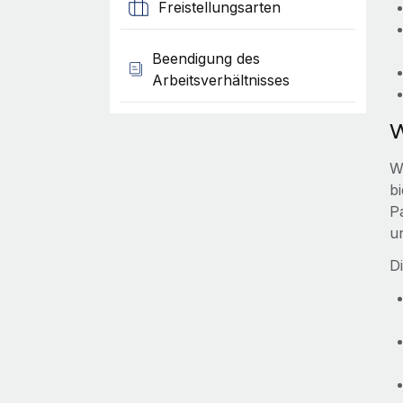
Freistellungsarten
Beendigung des
Arbeitsverhältnisses
W
W
b
P
u
D