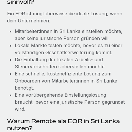
sinnvoll?
Management und Payroll
Niederlassungen
Den Blog erkunden
Reverse Tech auf einen Blick Das Gesundheits- und
Ein EOR ist möglicherweise die ideale Lösung, wenn
Mobilität und Relocation
Wellness-Startup Reverse Tech hat das globale...
dein Unternehmen:
Mühelose Relocation von Mitarbeiter:innen
BLOG
Mehr erfahren
Mitarbeiter:innen in Sri Lanka einstellen möchte,
Benefits
aber keine juristische Person gründen will.
Neues zu Remote-Produkten: Integration mit
Mühelose Verwaltung von Benefits
Lokale Märkte testen möchte, bevor es zu einer
Gusto und Zero und Contractor Management
vollständigen Geschäftserweiterung kommt.
Plus
Die Einhaltung der lokalen Arbeits- und
Auch im neuen Jahr wollen wir bei Remote Unternehmen
Steuervorschriften sicherstellen möchte.
aller Größen dabei unterstützen, die beste...
Eine schnelle, kosteneffiziente Lösung zum
Onboarden von Mitarbeiter:innen in Sri Lanka
Mehr erfahren
benötigt.
Eine vorübergehende Einstellungslösung
Wie Phiture 55 Mitarbeiter:innen in 19 Ländern
braucht, bevor eine juristische Person gegründet
mit Remote verwaltet
wird.
Phiture ist der unumstrittene Marktführer im Bereich der
Warum Remote als EOR in Sri Lanka
Wachstumsberatung für mobile Apps. Das...
nutzen?