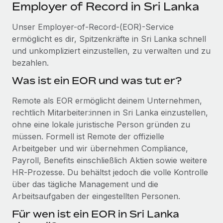
Events
Employer of Record in Sri Lanka
Tools
Partner werden
Newsroom
Unser Employer-of-Record-(EOR)-Service
Entdecke die Möglichkeiten einer Partnerschaft
ermöglicht es dir, Spitzenkräfte in Sri Lanka schnell
DIENSTLEISTUNGEN
Informationen zu Gehältern und Qualifikationen
Remote Build
Demnächst verfügbar
und unkompliziert einzustellen, zu verwalten und zu
Frag unsere Expert:innen
Beratung zu Integrationen und KI-Automatisierung
bezahlen.
Insights Center
Hilfe von Expert:innen für globale HR & Compliance
Was ist ein EOR und was tut er?
Hol dir Unterstützung
Background-Checks
FALLSTUDIEN
Remote als EOR ermöglicht deinem Unternehmen,
Einfacheres Bewerber:innen-Screening
Alle Ressourcen anzeigen
rechtlich Mitarbeiter:innen in Sri Lanka einzustellen,
So hat der KI-Vorreiter Weaviate sein Team mit
ohne eine lokale juristische Person gründen zu
Remote um 120 % vergrößert
Compliance Watchtower
müssen. Formell ist Remote der offizielle
Lückenlose Compliance
BLOG
Weaviate auf einen Blick Weaviate entwickelt KI-basierte
Arbeitgeber und wir übernehmen Compliance,
Open-Source-Infrastrukturen. Das...
Globale Payroll
Geräteverwaltung
Payroll, Benefits einschließlich Aktien sowie weitere
HR‑Prozesse. Du behältst jedoch die volle Kontrolle
Globale Bereitstellung und Verfolgung von IT-
Mehr erfahren
EOR und PEO
über das tägliche Management und die
Geräten
Contractor Management
Arbeitsaufgaben der eingestellten Personen.
Gründung von Niederlassungen
Strategische Partnerschaft zwischen
Für wen ist ein EOR in Sri Lanka
Steuern
Schnelle, rechtssichere Gründung von
Reverse Tech und Remote für Contractor