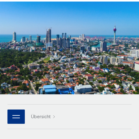
Globales Onboarding und Verwalten von
Gesamtbeschäftigungskosten
Anmelden
Freelancer:innen
Nederlands
WACHSTUMSPHASE
Honorarzahlungen berechnen
PEO
Français
Informationen zu möglichen Währungen und
Startups
Auslagern von komplexen HR-Aufgaben
Abwicklungsfristen für globale Freelancer:innen
Agile HR- und Payroll-Lösungen für wachsende
Deutsch
Unternehmen
INFRASTRUKTUR
LERNEN MIT REMOTE
Mittelstand
Español
Remote Embedded
Maßgeschneiderte HR-Lösungen, um Teams zu
Forschung und Leitfäden
Nahtlose Integration der HR in bestehende Abläufe
vergrößern
Italiano
Fallstudien
Plattform
Enterprise
Português (Portugal)
Integrierte HR-Kernfunktionen für dein Team
HR-Glossar
Globale HR für Konzerne und Großunternehmen
Verknüpfen
Neu
日本語
Checklisten und Vorlagen
Verknüpfung beliebiger KI-Tools mit Remote über unser
PARTNER WERDEN
Bibliothek für Stellenbeschreibungen
한국어
MCP
Übersicht
Strategische Technologiepartner
Webinare
Integrationen
Flexible Einbettung von Global-HR-Funktionen in deine
中文（简体）
Plattform
Prozessoptimierung mit unverzichtbaren Business-