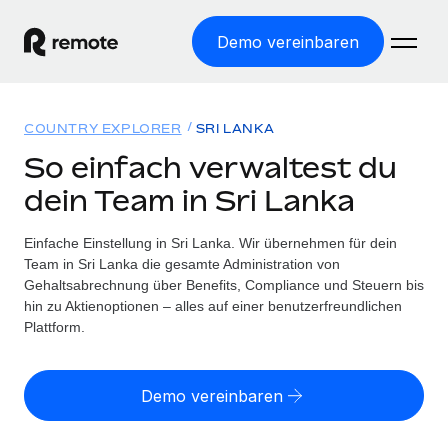
Demo vereinbaren
Startseite
COUNTRY EXPLORER
SRI LANKA
Produkte
So einfach verwaltest du
dein Team in Sri Lanka
Lösungen
WELTWEITE BESCHÄFTIGUNG
Globale Payroll
Einfache Einstellung in Sri Lanka. Wir übernehmen für dein
Ressourcen
WELTWEITE ABDECKUNG
Einfache, rechtssicher Payroll
Team in Sri Lanka die gesamte Administration von
Country Explorer
Gehaltsabrechnung über Benefits, Compliance und Steuern bis
Preise
TOOLS UND RECHNER
Employer of Record
hin zu Aktienoptionen – alles auf einer benutzerfreundlichen
Länderspezifische Unterstützung bei der Einstellung
Weltweites Wachstum ohne Kosten für Niederlassungen
Plattform.
Scheinselbstständigkeitsrisiko berechnen
Explorer für US-Bundesstaaten
Länderspezifische Einschätzung des
Contractor of Record
Einfache Einstellung in allen US-Bundesstaaten
Scheinselbstständigkeitsrisikos
English (United States)
Rechtssichere, weltweite Arbeit mit Freelancer:innen
Demo vereinbaren
Remote im Vergleich
Personalkostenrechner
Contractor Management
English
Vergleiche mit unseren Mitbewerbern
Länderspezifische Berechnung der