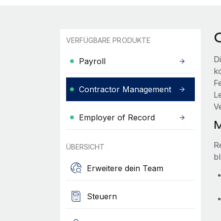
VERFÜGBARE PRODUKTE
D
Payroll
k
F
Contractor Management
L
V
Employer of Record
M
R
ÜBERSICHT
bl
Erweitere dein Team
Steuern