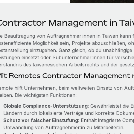
Contractor Management in Ta
ie Beauftragung von Auftragnehmer:innen in Taiwan kann 
osteneffiziente Möglichkeit sein, Projekte abzuschließen, o
estanstellung einzugehen. Ganz gleich, ob du unabhängige A
eistungen einsetzt oder Subunternehmer:innen für verschie
erständnis des taiwanesischen Arbeitsrechts und der geset
it Remotes Contractor Management r
emote hilft Unternehmen, beim weltweiten Einsatz von Au
eiben. Die wichtigsten Funktionen:
Globale Compliance-Unterstützung
: Gewährleistet die 
Ländern durch lokalisierte Verträge und korrekte Dokume
Schutz vor falscher Einstufung
: Enthält integrierte Co
Umwandlung von Auftragnehmer:in zu Mitarbeiter:in.