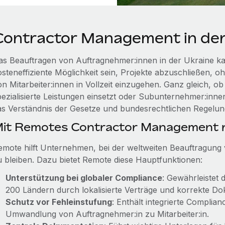
Contractor Management in der
as Beauftragen von Auftragnehmer:innen in der Ukraine k
osteneffiziente Möglichkeit sein, Projekte abzuschließen, oh
on Mitarbeiter:innen in Vollzeit einzugehen. Ganz gleich, 
pezialisierte Leistungen einsetzt oder Subunternehmer:innen
as Verständnis der Gesetze und bundesrechtlichen Regelung
it Remotes Contractor Management r
emote hilft Unternehmen, bei der weltweiten Beauftragun
u bleiben. Dazu bietet Remote diese Hauptfunktionen:
Unterstützung bei globaler Compliance
: Gewährleistet 
200 Ländern durch lokalisierte Verträge und korrekte Do
Schutz vor Fehleinstufung
: Enthält integrierte Compli
Umwandlung von Auftragnehmer:in zu Mitarbeiter:in.