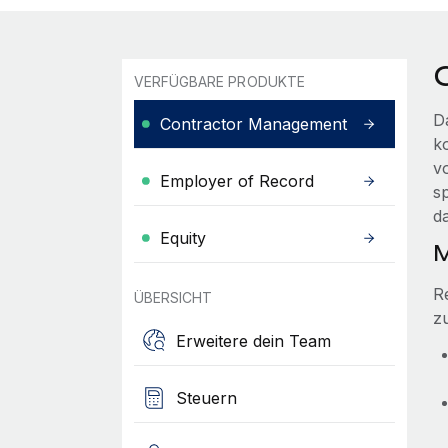
VERFÜGBARE PRODUKTE
D
Contractor Management
k
v
Employer of Record
s
d
Equity
M
R
ÜBERSICHT
z
Erweitere dein Team
Steuern