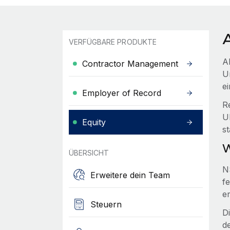
A
VERFÜGBARE PRODUKTE
A
Contractor Management
U
ei
Employer of Record
R
U
Equity
st
W
ÜBERSICHT
N
Erweitere dein Team
f
e
Steuern
D
d