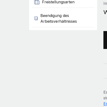
Freistellungsarten
I
W
Beendigung des
Arbeitsverhältnisses
Es
s
E