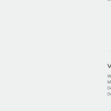
V
W
Mi
D
D