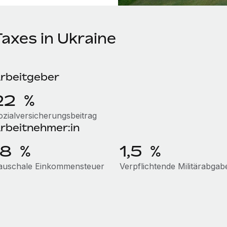
Taxes in Ukraine
rbeitgeber
22 %
ozialversicherungsbeitrag
rbeitnehmer:in
18 %
1,5 %
auschale Einkommensteuer
Verpflichtende Militärabgab