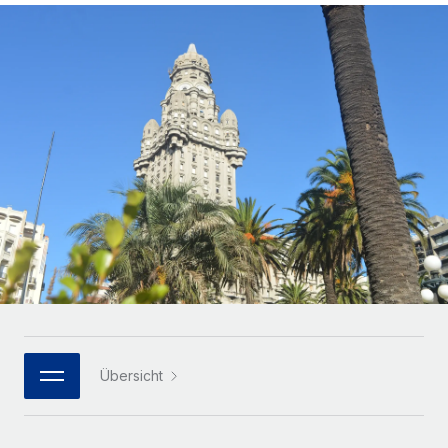
Globales Onboarding und Verwalten von
Gesamtbeschäftigungskosten
Anmelden
Freelancer:innen
Nederlands
WACHSTUMSPHASE
Honorarzahlungen berechnen
PEO
Français
Informationen zu möglichen Währungen und
Startups
Auslagern von komplexen HR-Aufgaben
Abwicklungsfristen für globale Freelancer:innen
Agile HR- und Payroll-Lösungen für wachsende
Deutsch
Unternehmen
INFRASTRUKTUR
LERNEN MIT REMOTE
Mittelstand
Español
Remote Embedded
Maßgeschneiderte HR-Lösungen, um Teams zu
Forschung und Leitfäden
Nahtlose Integration der HR in bestehende Abläufe
vergrößern
Italiano
Fallstudien
Plattform
Enterprise
Português (Portugal)
Integrierte HR-Kernfunktionen für dein Team
HR-Glossar
Globale HR für Konzerne und Großunternehmen
Verknüpfen
Neu
日本語
Checklisten und Vorlagen
Verknüpfung beliebiger KI-Tools mit Remote über unser
PARTNER WERDEN
Bibliothek für Stellenbeschreibungen
한국어
MCP
Übersicht
Strategische Technologiepartner
Webinare
Integrationen
Flexible Einbettung von Global-HR-Funktionen in deine
中文（简体）
Plattform
Prozessoptimierung mit unverzichtbaren Business-