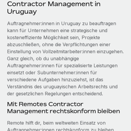
Events
Contractor Management in
Tools
Partner werden
Uruguay
Newsroom
Entdecke die Möglichkeiten einer Partnerschaft
Auftragnehmer:innen in Uruguay zu beauftragen
DIENSTLEISTUNGEN
Informationen zu Gehältern und Qualifikationen
Remote Build
Demnächst verfügbar
kann für Unternehmen eine strategische und
Frag unsere Expert:innen
Beratung zu Integrationen und KI-Automatisierung
kosteneffiziente Möglichkeit sein, Projekte
Insights Center
Hilfe von Expert:innen für globale HR & Compliance
abzuschließen, ohne die Verpflichtungen einer
Hol dir Unterstützung
Einstellung von Vollzeitmitarbeiter:innen einzugehen.
Background-Checks
FALLSTUDIEN
Ganz gleich, ob du unabhängige
Einfacheres Bewerber:innen-Screening
Alle Ressourcen anzeigen
Auftragnehmer:innen für spezialisierte Leistungen
So hat der KI-Vorreiter Weaviate sein Team mit
einsetzt oder Subunternehmer:innen für
Remote um 120 % vergrößert
Compliance Watchtower
verschiedene Aufgaben hinzuziehst, ist das
Lückenlose Compliance
BLOG
Weaviate auf einen Blick Weaviate entwickelt KI-basierte
Verständnis des uruguayischen Arbeitsrechts und
Open-Source-Infrastrukturen. Das...
Globale Payroll
der gesetzlichen Regelungen entscheidend.
Geräteverwaltung
Globale Bereitstellung und Verfolgung von IT-
Mehr erfahren
EOR und PEO
Mit Remotes Contractor
Geräten
Management rechtskonform bleiben
Contractor Management
Gründung von Niederlassungen
Strategische Partnerschaft zwischen
Remote hilft dir, beim weltweiten Einsatz von
Steuern
Schnelle, rechtssichere Gründung von
Reverse Tech und Remote für Contractor
Auftragnehmer:innen rechtskonform zu bleiben.