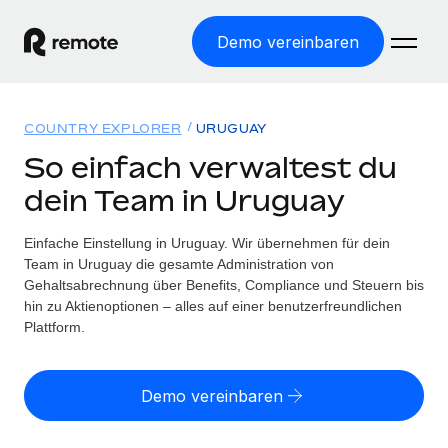
Demo vereinbaren
Startseite
COUNTRY EXPLORER
URUGUAY
Produkte
So einfach verwaltest du
dein Team in Uruguay
Lösungen
WELTWEITE BESCHÄFTIGUNG
Globale Payroll
Einfache Einstellung in Uruguay. Wir übernehmen für dein
Ressourcen
WELTWEITE ABDECKUNG
Einfache, rechtssicher Payroll
Team in Uruguay die gesamte Administration von
Country Explorer
Gehaltsabrechnung über Benefits, Compliance und Steuern bis
Preise
TOOLS UND RECHNER
Employer of Record
hin zu Aktienoptionen – alles auf einer benutzerfreundlichen
Länderspezifische Unterstützung bei der Einstellung
Weltweites Wachstum ohne Kosten für Niederlassungen
Plattform.
Scheinselbstständigkeitsrisiko berechnen
Explorer für US-Bundesstaaten
Länderspezifische Einschätzung des
Contractor of Record
Einfache Einstellung in allen US-Bundesstaaten
Scheinselbstständigkeitsrisikos
English (United States)
Rechtssichere, weltweite Arbeit mit Freelancer:innen
Demo vereinbaren
Remote im Vergleich
Personalkostenrechner
Contractor Management
English
Vergleiche mit unseren Mitbewerbern
Länderspezifische Berechnung der