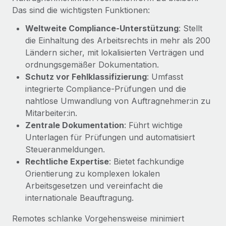
Management und Payroll
Niederlassungen
Das sind die wichtigsten Funktionen:
Den Blog erkunden
Reverse Tech auf einen Blick Das Gesundheits- und
Weltweite Compliance-Unterstützung
: Stellt
Mobilität und Relocation
Wellness-Startup Reverse Tech hat das globale...
die Einhaltung des Arbeitsrechts in mehr als 200
Mühelose Relocation von Mitarbeiter:innen
BLOG
Ländern sicher, mit lokalisierten Verträgen und
Mehr erfahren
Benefits
ordnungsgemäßer Dokumentation.
Neues zu Remote-Produkten: Integration mit
Mühelose Verwaltung von Benefits
Schutz vor Fehlklassifizierung
: Umfasst
Gusto und Zero und Contractor Management
integrierte Compliance-Prüfungen und die
Plus
nahtlose Umwandlung von Auftragnehmer:in zu
Auch im neuen Jahr wollen wir bei Remote Unternehmen
Mitarbeiter:in.
aller Größen dabei unterstützen, die beste...
Zentrale Dokumentation
: Führt wichtige
Unterlagen für Prüfungen und automatisiert
Mehr erfahren
Steueranmeldungen.
Rechtliche Expertise
: Bietet fachkundige
Orientierung zu komplexen lokalen
Wie Phiture 55 Mitarbeiter:innen in 19 Ländern
mit Remote verwaltet
Arbeitsgesetzen und vereinfacht die
internationale Beauftragung.
Phiture ist der unumstrittene Marktführer im Bereich der
Wachstumsberatung für mobile Apps. Das...
Remotes schlanke Vorgehensweise minimiert