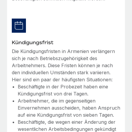
globalen Content-Agentur mit Remote
Niederlassungen
Den Blog erkunden
Auf einen Blick Erfahre mehr über die unglaubliche
Mobilität und Relocation
Transformation einer weltweit erfolgreichen...
Mühelose Relocation von Mitarbeiter:innen
BLOG
Mehr erfahren
Benefits
Neues zu Remote-Produkten: Integration mit
Kündigungsfrist
Mühelose Verwaltung von Benefits
Gusto und Zero und Contractor Management
Die Kündigungsfristen in Armenien verlängern
Plus
sich je nach Betriebszugehörigkeit des
Auch im neuen Jahr wollen wir bei Remote Unternehmen
Arbeitnehmers. Diese Fristen können je nach
aller Größen dabei unterstützen, die beste...
den individuellen Umständen stark variieren.
Hier sind ein paar der häufigsten Situationen:
Mehr erfahren
Beschäftigte in der Probezeit haben eine
Kündigungsfrist von drei Tagen.
Arbeitnehmer, die im gegenseitigen
Wie Phiture 55 Mitarbeiter:innen in 19 Ländern
mit Remote verwaltet
Einvernehmen ausscheiden, haben Anspruch
auf eine Kündigungsfrist von sieben Tagen.
Phiture ist der unumstrittene Marktführer im Bereich der
Beschäftigte, die wegen einer Änderung der
Wachstumsberatung für mobile Apps. Das...
wesentlichen Arbeitsbedingungen gekündigt