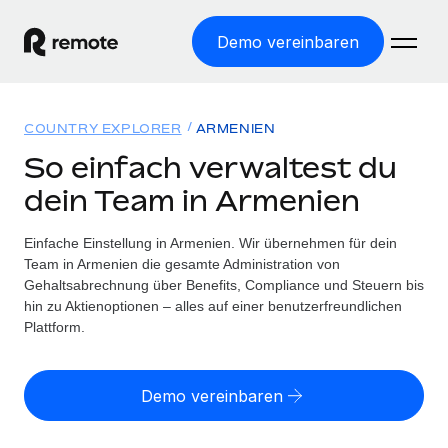
Demo vereinbaren
Startseite
COUNTRY EXPLORER
ARMENIEN
Produkte
So einfach verwaltest du
dein Team in Armenien
Lösungen
WELTWEITE BESCHÄFTIGUNG
Globale Payroll
Einfache Einstellung in Armenien. Wir übernehmen für dein
Ressourcen
WELTWEITE ABDECKUNG
Einfache, rechtssicher Payroll
Team in Armenien die gesamte Administration von
Country Explorer
Gehaltsabrechnung über Benefits, Compliance und Steuern bis
Preise
TOOLS UND RECHNER
Employer of Record
hin zu Aktienoptionen – alles auf einer benutzerfreundlichen
Länderspezifische Unterstützung bei der Einstellung
Weltweites Wachstum ohne Kosten für Niederlassungen
Plattform.
Scheinselbstständigkeitsrisiko berechnen
Explorer für US-Bundesstaaten
Länderspezifische Einschätzung des
Contractor of Record
Einfache Einstellung in allen US-Bundesstaaten
Scheinselbstständigkeitsrisikos
English (United States)
Rechtssichere, weltweite Arbeit mit Freelancer:innen
Demo vereinbaren
Remote im Vergleich
Personalkostenrechner
Contractor Management
English
Vergleiche mit unseren Mitbewerbern
Länderspezifische Berechnung der