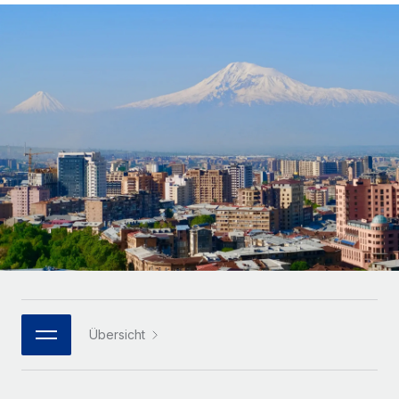
Globales Onboarding und Verwalten von
Gesamtbeschäftigungskosten
Anmelden
Freelancer:innen
Nederlands
WACHSTUMSPHASE
Honorarzahlungen berechnen
PEO
Français
Informationen zu möglichen Währungen und
Startups
Auslagern von komplexen HR-Aufgaben
Abwicklungsfristen für globale Freelancer:innen
Agile HR- und Payroll-Lösungen für wachsende
Deutsch
Unternehmen
INFRASTRUKTUR
LERNEN MIT REMOTE
Mittelstand
Español
Remote Embedded
Maßgeschneiderte HR-Lösungen, um Teams zu
Forschung und Leitfäden
Nahtlose Integration der HR in bestehende Abläufe
vergrößern
Italiano
Fallstudien
Plattform
Enterprise
Português (Portugal)
Integrierte HR-Kernfunktionen für dein Team
HR-Glossar
Globale HR für Konzerne und Großunternehmen
Verknüpfen
Neu
日本語
Checklisten und Vorlagen
Verknüpfung beliebiger KI-Tools mit Remote über unser
PARTNER WERDEN
Bibliothek für Stellenbeschreibungen
한국어
MCP
Übersicht
Strategische Technologiepartner
Webinare
Integrationen
Flexible Einbettung von Global-HR-Funktionen in deine
中文（简体）
Plattform
Prozessoptimierung mit unverzichtbaren Business-