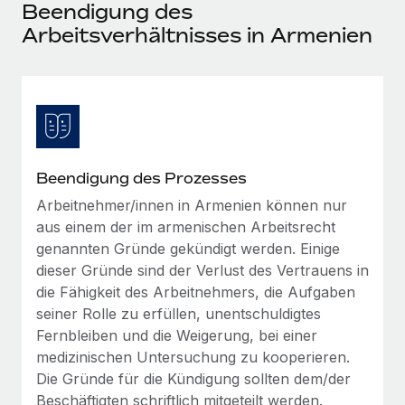
Events
Beendigung des
Tools
Partner werden
Arbeitsverhältnisses in Armenien
Newsroom
Entdecke die Möglichkeiten einer Partnerschaft
DIENSTLEISTUNGEN
Informationen zu Gehältern und Qualifikationen
Remote Build
Demnächst verfügbar
Frag unsere Expert:innen
Beratung zu Integrationen und KI-Automatisierung
Insights Center
Hilfe von Expert:innen für globale HR & Compliance
Hol dir Unterstützung
Background-Checks
FALLSTUDIEN
Beendigung des Prozesses
Einfacheres Bewerber:innen-Screening
Alle Ressourcen anzeigen
Arbeitnehmer/innen in Armenien können nur
So hat der KI-Vorreiter Weaviate sein Team mit
aus einem der im armenischen Arbeitsrecht
Remote um 120 % vergrößert
Compliance Watchtower
genannten Gründe gekündigt werden. Einige
Lückenlose Compliance
BLOG
Weaviate auf einen Blick Weaviate entwickelt KI-basierte
dieser Gründe sind der Verlust des Vertrauens in
Open-Source-Infrastrukturen. Das...
Globale Payroll
Geräteverwaltung
die Fähigkeit des Arbeitnehmers, die Aufgaben
Globale Bereitstellung und Verfolgung von IT-
seiner Rolle zu erfüllen, unentschuldigtes
Mehr erfahren
EOR und PEO
Geräten
Fernbleiben und die Weigerung, bei einer
Contractor Management
medizinischen Untersuchung zu kooperieren.
Gründung von Niederlassungen
Die Gründe für die Kündigung sollten dem/der
Revolution des Enterprise Contractor
Steuern
Schnelle, rechtssichere Gründung von
Managements – die Erfolgsgeschichte einer
Beschäftigten schriftlich mitgeteilt werden.