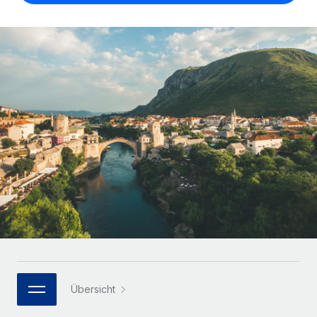
Globales Onboarding und Verwalten von
Gesamtbeschäftigungskosten
Anmelden
Freelancer:innen
Nederlands
WACHSTUMSPHASE
Honorarzahlungen berechnen
PEO
Français
Informationen zu möglichen Währungen und
Startups
Auslagern von komplexen HR-Aufgaben
Abwicklungsfristen für globale Freelancer:innen
Agile HR- und Payroll-Lösungen für wachsende
Deutsch
Unternehmen
INFRASTRUKTUR
LERNEN MIT REMOTE
Mittelstand
Español
Remote Embedded
Maßgeschneiderte HR-Lösungen, um Teams zu
Forschung und Leitfäden
Nahtlose Integration der HR in bestehende Abläufe
vergrößern
Italiano
Fallstudien
Plattform
Enterprise
Português (Portugal)
Integrierte HR-Kernfunktionen für dein Team
HR-Glossar
Globale HR für Konzerne und Großunternehmen
Verknüpfen
Neu
日本語
Checklisten und Vorlagen
Verknüpfung beliebiger KI-Tools mit Remote über unser
PARTNER WERDEN
Bibliothek für Stellenbeschreibungen
한국어
MCP
Strategische Technologiepartner
Übersicht
Webinare
Integrationen
Flexible Einbettung von Global-HR-Funktionen in deine
中文（简体）
Plattform
Prozessoptimierung mit unverzichtbaren Business-