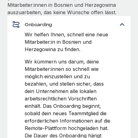
globalen Content-Agentur mit Remote
Niederlassungen
Mitarbeiter:innen in Bosnien und Herzegowina
Den Blog erkunden
auszuarbeiten, das keine Wünsche offen lässt.
Auf einen Blick Erfahre mehr über die unglaubliche
Mobilität und Relocation
Transformation einer weltweit erfolgreichen...
Onboarding
Mühelose Relocation von Mitarbeiter:innen
BLOG
Mehr erfahren
Wir helfen Ihnen, schnell eine neue
Benefits
Mitarbeiter:in in Bosnien und
Neues zu Remote-Produkten: Integration mit
Mühelose Verwaltung von Benefits
Gusto und Zero und Contractor Management
Herzegowina zu finden.
Plus
Wir kümmern uns darum, deine
Auch im neuen Jahr wollen wir bei Remote Unternehmen
Mitarbeiter:innen so schnell wie
aller Größen dabei unterstützen, die beste...
möglich einzustellen und zu
bezahlen, und stellen sicher, dass
Mehr erfahren
dein Unternehmen alle lokalen
arbeitsrechtlichen Vorschriften
einhält. Das Onboarding beginnt,
Wie Phiture 55 Mitarbeiter:innen in 19 Ländern
mit Remote verwaltet
sobald dein neues Teammitglied die
erforderlichen Informationen auf die
Phiture ist der unumstrittene Marktführer im Bereich der
Remote-Plattform hochgeladen hat.
Wachstumsberatung für mobile Apps. Das...
Die Dauer des Onboarding hängt