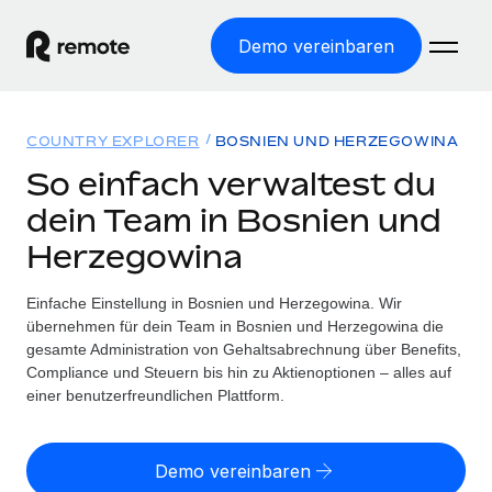
Demo vereinbaren
Startseite
COUNTRY EXPLORER
BOSNIEN UND HERZEGOWINA
Produkte
So einfach verwaltest du
dein Team in Bosnien und
Lösungen
WELTWEITE BESCHÄFTIGUNG
Herzegowina
Globale Payroll
Ressourcen
WELTWEITE ABDECKUNG
Einfache, rechtssicher Payroll
Einfache Einstellung in Bosnien und Herzegowina. Wir
Country Explorer
Preise
übernehmen für dein Team in Bosnien und Herzegowina die
TOOLS UND RECHNER
Employer of Record
Länderspezifische Unterstützung bei der Einstellung
gesamte Administration von Gehaltsabrechnung über Benefits,
Weltweites Wachstum ohne Kosten für Niederlassungen
Scheinselbstständigkeitsrisiko berechnen
Compliance und Steuern bis hin zu Aktienoptionen – alles auf
Explorer für US-Bundesstaaten
Länderspezifische Einschätzung des
einer benutzerfreundlichen Plattform.
Contractor of Record
Einfache Einstellung in allen US-Bundesstaaten
Scheinselbstständigkeitsrisikos
English (United States)
Rechtssichere, weltweite Arbeit mit Freelancer:innen
Remote im Vergleich
Personalkostenrechner
Demo vereinbaren
Contractor Management
English
Vergleiche mit unseren Mitbewerbern
Länderspezifische Berechnung der