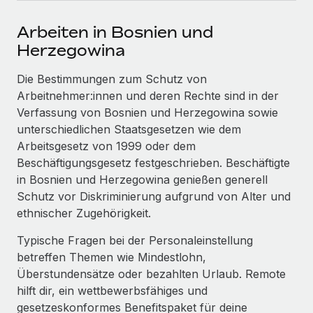
Events
Tools
Partner werden
Arbeiten in Bosnien und
Newsroom
Entdecke die Möglichkeiten einer Partnerschaft
Herzegowina
DIENSTLEISTUNGEN
Informationen zu Gehältern und Qualifikationen
Remote Build
Demnächst verfügbar
Die Bestimmungen zum Schutz von
Frag unsere Expert:innen
Beratung zu Integrationen und KI-Automatisierung
Insights Center
Arbeitnehmer:innen und deren Rechte sind in der
Hilfe von Expert:innen für globale HR & Compliance
Verfassung von Bosnien und Herzegowina sowie
Hol dir Unterstützung
unterschiedlichen Staatsgesetzen wie dem
Background-Checks
FALLSTUDIEN
Arbeitsgesetz von 1999 oder dem
Einfacheres Bewerber:innen-Screening
Alle Ressourcen anzeigen
Beschäftigungsgesetz festgeschrieben. Beschäftigte
So hat der KI-Vorreiter Weaviate sein Team mit
Remote um 120 % vergrößert
Compliance Watchtower
in Bosnien und Herzegowina genießen generell
Lückenlose Compliance
BLOG
Schutz vor Diskriminierung aufgrund von Alter und
Weaviate auf einen Blick Weaviate entwickelt KI-basierte
ethnischer Zugehörigkeit.
Open-Source-Infrastrukturen. Das...
Globale Payroll
Geräteverwaltung
Typische Fragen bei der Personaleinstellung
Globale Bereitstellung und Verfolgung von IT-
Mehr erfahren
EOR und PEO
betreffen Themen wie Mindestlohn,
Geräten
Überstundensätze oder bezahlten Urlaub. Remote
Contractor Management
Gründung von Niederlassungen
hilft dir, ein wettbewerbsfähiges und
Revolution des Enterprise Contractor
Steuern
Schnelle, rechtssichere Gründung von
Managements – die Erfolgsgeschichte einer
gesetzeskonformes Benefitspaket für deine