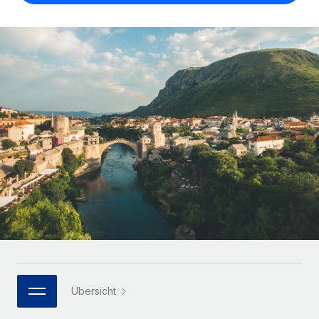
Globales Onboarding und Verwalten von
Gesamtbeschäftigungskosten
Anmelden
Freelancer:innen
Nederlands
WACHSTUMSPHASE
Honorarzahlungen berechnen
PEO
Français
Informationen zu möglichen Währungen und
Startups
Auslagern von komplexen HR-Aufgaben
Abwicklungsfristen für globale Freelancer:innen
Agile HR- und Payroll-Lösungen für wachsende
Deutsch
Unternehmen
INFRASTRUKTUR
LERNEN MIT REMOTE
Mittelstand
Español
Remote Embedded
Maßgeschneiderte HR-Lösungen, um Teams zu
Forschung und Leitfäden
Nahtlose Integration der HR in bestehende Abläufe
vergrößern
Italiano
Fallstudien
Plattform
Enterprise
Português (Portugal)
Integrierte HR-Kernfunktionen für dein Team
HR-Glossar
Globale HR für Konzerne und Großunternehmen
Verknüpfen
Neu
日本語
Checklisten und Vorlagen
Verknüpfung beliebiger KI-Tools mit Remote über unser
PARTNER WERDEN
Bibliothek für Stellenbeschreibungen
한국어
MCP
Strategische Technologiepartner
Übersicht
Webinare
Integrationen
Flexible Einbettung von Global-HR-Funktionen in deine
中文（简体）
Plattform
Prozessoptimierung mit unverzichtbaren Business-