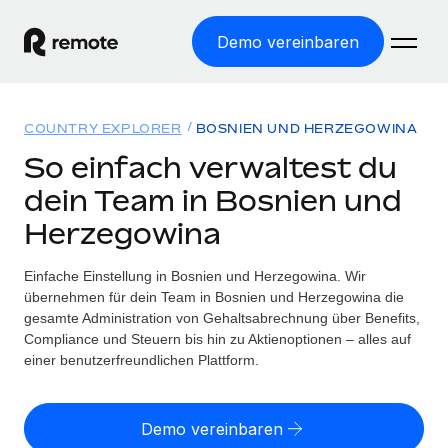
Demo vereinbaren
Startseite
COUNTRY EXPLORER
BOSNIEN UND HERZEGOWINA
Produkte
So einfach verwaltest du
dein Team in Bosnien und
Lösungen
WELTWEITE BESCHÄFTIGUNG
Herzegowina
Globale Payroll
Ressourcen
WELTWEITE ABDECKUNG
Einfache, rechtssicher Payroll
Einfache Einstellung in Bosnien und Herzegowina. Wir
Country Explorer
Preise
übernehmen für dein Team in Bosnien und Herzegowina die
TOOLS UND RECHNER
Employer of Record
Länderspezifische Unterstützung bei der Einstellung
gesamte Administration von Gehaltsabrechnung über Benefits,
Weltweites Wachstum ohne Kosten für Niederlassungen
Scheinselbstständigkeitsrisiko berechnen
Compliance und Steuern bis hin zu Aktienoptionen – alles auf
Explorer für US-Bundesstaaten
Länderspezifische Einschätzung des
einer benutzerfreundlichen Plattform.
Contractor of Record
Einfache Einstellung in allen US-Bundesstaaten
Scheinselbstständigkeitsrisikos
English (United States)
Rechtssichere, weltweite Arbeit mit Freelancer:innen
Remote im Vergleich
Personalkostenrechner
Demo vereinbaren
Contractor Management
English
Vergleiche mit unseren Mitbewerbern
Länderspezifische Berechnung der