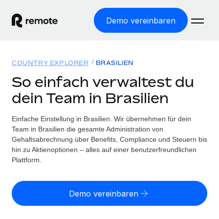
Demo vereinbaren
Startseite
COUNTRY EXPLORER
BRASILIEN
Produkte
So einfach verwaltest du
dein Team in Brasilien
Lösungen
WELTWEITE BESCHÄFTIGUNG
Globale Payroll
Einfache Einstellung in Brasilien. Wir übernehmen für dein
Ressourcen
WELTWEITE ABDECKUNG
Einfache, rechtssicher Payroll
Team in Brasilien die gesamte Administration von
Country Explorer
Gehaltsabrechnung über Benefits, Compliance und Steuern bis
Preise
TOOLS UND RECHNER
Employer of Record
hin zu Aktienoptionen – alles auf einer benutzerfreundlichen
Länderspezifische Unterstützung bei der Einstellung
Weltweites Wachstum ohne Kosten für Niederlassungen
Plattform.
Scheinselbstständigkeitsrisiko berechnen
Explorer für US-Bundesstaaten
Länderspezifische Einschätzung des
Contractor of Record
Einfache Einstellung in allen US-Bundesstaaten
Scheinselbstständigkeitsrisikos
English (United States)
Rechtssichere, weltweite Arbeit mit Freelancer:innen
Demo vereinbaren
Remote im Vergleich
Personalkostenrechner
Contractor Management
English
Vergleiche mit unseren Mitbewerbern
Länderspezifische Berechnung der