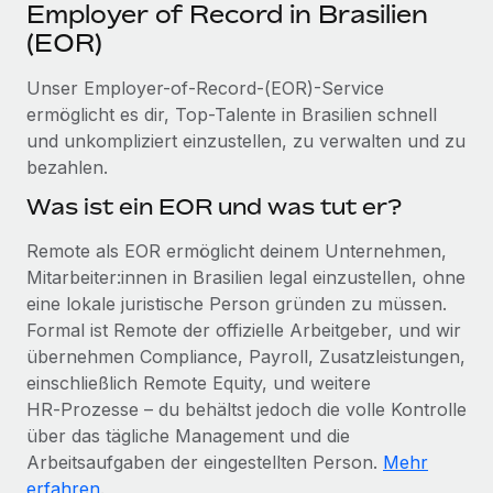
Events
Employer of Record in Brasilien
Tools
Partner werden
(EOR)
Newsroom
Entdecke die Möglichkeiten einer Partnerschaft
Unser Employer-of-Record-(EOR)-Service
DIENSTLEISTUNGEN
Informationen zu Gehältern und Qualifikationen
Remote Build
Demnächst verfügbar
ermöglicht es dir, Top-Talente in Brasilien schnell
Frag unsere Expert:innen
Beratung zu Integrationen und KI-Automatisierung
und unkompliziert einzustellen, zu verwalten und zu
Insights Center
Hilfe von Expert:innen für globale HR & Compliance
bezahlen.
Hol dir Unterstützung
Was ist ein EOR und was tut er?
Background-Checks
FALLSTUDIEN
Einfacheres Bewerber:innen-Screening
Alle Ressourcen anzeigen
Remote als EOR ermöglicht deinem Unternehmen,
So hat der KI-Vorreiter Weaviate sein Team mit
Mitarbeiter:innen in Brasilien legal einzustellen, ohne
Remote um 120 % vergrößert
Compliance Watchtower
eine lokale juristische Person gründen zu müssen.
Lückenlose Compliance
BLOG
Weaviate auf einen Blick Weaviate entwickelt KI-basierte
Formal ist Remote der offizielle Arbeitgeber, und wir
Open-Source-Infrastrukturen. Das...
Globale Payroll
Geräteverwaltung
übernehmen Compliance, Payroll, Zusatzleistungen,
Globale Bereitstellung und Verfolgung von IT-
einschließlich Remote Equity, und weitere
Mehr erfahren
EOR und PEO
Geräten
HR‑Prozesse – du behältst jedoch die volle Kontrolle
Contractor Management
über das tägliche Management und die
Gründung von Niederlassungen
Revolution des Enterprise Contractor
Arbeitsaufgaben der eingestellten Person.
Mehr
Steuern
Schnelle, rechtssichere Gründung von
Managements – die Erfolgsgeschichte einer
erfahren
.