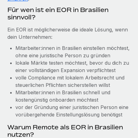
globalen Content-Agentur mit Remote
Niederlassungen
Den Blog erkunden
Für wen ist ein EOR in Brasilien
Auf einen Blick Erfahre mehr über die unglaubliche
sinnvoll?
Mobilität und Relocation
Transformation einer weltweit erfolgreichen...
Mühelose Relocation von Mitarbeiter:innen
BLOG
Ein EOR ist möglicherweise die ideale Lösung, wenn
Mehr erfahren
dein Unternehmen:
Benefits
Neues zu Remote-Produkten: Integration mit
Mühelose Verwaltung von Benefits
Mitarbeiter:innen in Brasilien einstellen möchtest,
Gusto und Zero und Contractor Management
Plus
ohne eine juristische Person zu gründen
lokale Märkte testen möchtest, bevor du dich zu
Auch im neuen Jahr wollen wir bei Remote Unternehmen
einer vollständigen Expansion verpflichtest
aller Größen dabei unterstützen, die beste...
volle Compliance mit lokalem Arbeitsrecht und
Mehr erfahren
steuerlichen Pflichten sicherstellen willst
Mitarbeiter:innen in Brasilien schnell und
kostengünstig onboarden möchtest
Wie Phiture 55 Mitarbeiter:innen in 19 Ländern
vor der Gründung einer juristischen Person eine
mit Remote verwaltet
vorübergehende Einstellungs­lösung benötigst
Phiture ist der unumstrittene Marktführer im Bereich der
Warum Remote als EOR in Brasilien
Wachstumsberatung für mobile Apps. Das...
nutzen?