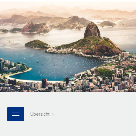
Globales Onboarding und Verwalten von
Gesamtbeschäftigungskosten
Anmelden
Freelancer:innen
Nederlands
WACHSTUMSPHASE
Honorarzahlungen berechnen
PEO
Français
Informationen zu möglichen Währungen und
Startups
Auslagern von komplexen HR-Aufgaben
Abwicklungsfristen für globale Freelancer:innen
Agile HR- und Payroll-Lösungen für wachsende
Deutsch
Unternehmen
INFRASTRUKTUR
LERNEN MIT REMOTE
Mittelstand
Español
Remote Embedded
Maßgeschneiderte HR-Lösungen, um Teams zu
Forschung und Leitfäden
Nahtlose Integration der HR in bestehende Abläufe
vergrößern
Italiano
Fallstudien
Plattform
Enterprise
Português (Portugal)
Integrierte HR-Kernfunktionen für dein Team
HR-Glossar
Globale HR für Konzerne und Großunternehmen
Verknüpfen
Neu
日本語
Checklisten und Vorlagen
Verknüpfung beliebiger KI-Tools mit Remote über unser
PARTNER WERDEN
Bibliothek für Stellenbeschreibungen
한국어
MCP
Übersicht
Strategische Technologiepartner
Webinare
Integrationen
Flexible Einbettung von Global-HR-Funktionen in deine
中文（简体）
Plattform
Prozessoptimierung mit unverzichtbaren Business-